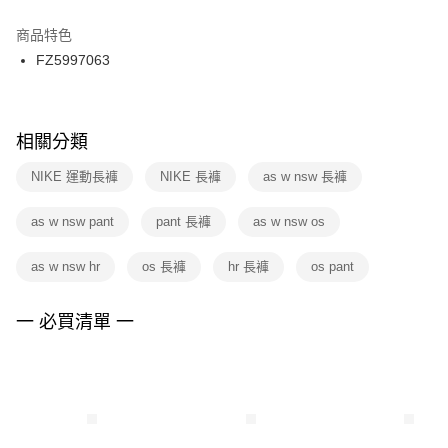
結帳頁面，進行簡訊認證並確認金額後，即可完成結帳。
２．訂單成立數日內，您將收到繳費通知簡訊。
商品特色
付款後門市自取
３．收到繳費通知簡訊後14天內，點擊此簡訊中的連結，可透過四大超商／
FZ5997063
每筆NT$100，滿NT$1,500(含以上)免運費
ATM／網路銀行／等多元方式進行付款，方視為交易完成。
※ 請注意：結帳手續完成當下不需立刻繳費，但若您需要取消訂單，請聯絡
購買商品的店家。未經商家同意取消之訂單仍視為有效，需透過AFTEE先享
後付繳納相關費用。
※ 交易是否成功請以「AFTEE先享後付 」之結帳頁面顯示為準，若有關於
相關分類
是否繳費成功／繳費後需取消欲退款等相關疑問，請聯繫「AFTEE先享後付
客戶支援中心」
https://netprotections.freshdesk.com/support/home
NIKE 運動長褲
NIKE 長褲
as w nsw 長褲
【注意事項】
as w nsw pant
pant 長褲
as w nsw os
１．透過由恩沛科技股份有限公司提供之「AFTEE先享後付」服務完成之交
易，需依本服務之必要範圍內提供個人資料，並將交易相關給付款項請求債
權轉讓予恩沛科技股份有限公司。
as w nsw hr
os 長褲
hr 長褲
os pant
２．關於個人資料處理事宜，請瀏覽以下網址：
https://aftee.tw/terms/#terms3
３．未成年的使用者請事先徵得法定代理人或監護人之同意方可使用
一 必買清單 一
「AFTEE先享後付」，若未經同意申辦者引起之損失，本公司不負相關責
任。
４．使用「AFTEE先享後付」時，將依據個別帳號之用戶狀況，依本公司即
時審查核予不同之上限額度；若仍有額度不足之情形，本公司將視審查結果
請求用戶進行身份認證。
５．嚴禁一人註冊多個帳號或使用他人資訊註冊。若發現惡意使用之情形，
恩沛科技股份有限公司將有權停止該用戶之使用額度並採取法律行動。