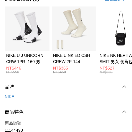
信用卡分期付款
3 期 0 利率 每期
NT$726
21家銀行
合作金庫商業銀行
第一商業銀行
LINE Pay
華南商業銀行
彰化商業銀行
Apple Pay
上海商業儲蓄銀行
台北富邦商業銀行
國泰世華商業銀行
兆豐國際商業銀行
悠遊付
臺灣中小企業銀行
台中商業銀行
NIKE U J UNICORN
NIKE U NK ED CSH
NIKE NK HERIT
匯豐（台灣）商業銀行
華泰商業銀行
CRW 1PR -160 男女
CREW 2P-144
SMIT 男女 側背
全盈+PAY
聯邦商業銀行
遠東國際商業銀行
中統襪 FZ3393100
EMBRDY 男女 短統襪
BA5871010
NT$446
NT$365
NT$527
元大商業銀行
永豐商業銀行
NT$550
NT$450
NT$650
AFTEE先享後付
FZ3073133
玉山商業銀行
星展（台灣）商業銀行
相關說明
台新國際商業銀行
中國信託商業銀行
品牌
【關於「AFTEE先享後付」】
台灣樂天信用卡公司
AFTEE先享後付是「在收到商品之後才付款」的支付方式。 讓您購物簡單
運送方式
NIKE
便利好安心！
１．簡單：不需註冊會員、不需綁卡、不需儲值。
7-11取貨(快速到店)
２．便利：只要手機號碼，簡訊認證，即可結帳。
商品特色
每筆NT$100，滿NT$1,500(含以上)免運費
３．安心：先確認商品／服務後，再付款。
商品編號
宅配
【「AFTEE先享後付」結帳流程】
１．於結帳方式選擇「AFTEE先享後付」後，將跳轉至「AFTEE先享後付」
11144490
每筆NT$100，滿NT$1,500(含以上)免運費