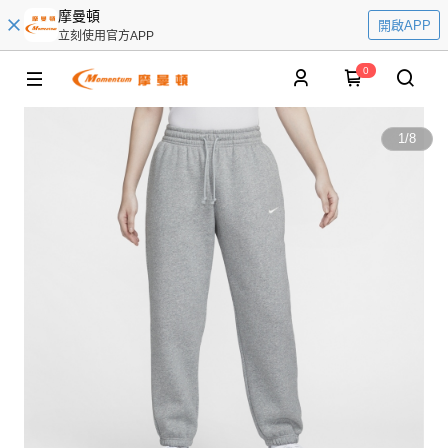
摩曼頓
開啟APP
立刻使用官方APP
0
1
/
8