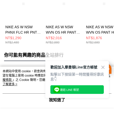
NIKE AS W NSW
NIKE AS W NSW
NIKE AS W NSW
PHNX FLC HR PNT
WVN OS HR PANT
WVN OS PANT 
WIDE 女 長褲
GCEL 女 長褲
GCEL 女 長褲
NT$1,290
NT$2,016
NT$1,876
NT$2,480
NT$2,880
NT$2,680
DQ5616063
IF0392214
II0445047
你可能有興趣的商品
全站排行
歡迎加入摩曼頓Line官方帳號
本網站中使用 cookie，欲查詢有關本網站使用 cookie 方式之詳情，及若您不希
點擊以下按鈕第一時間獲得好康訊
熱門標籤
望在電腦上使用 cookie 時應如何變更電腦的 cookie 設定，請參閱本網站「
隱私
息👇
權條款
」之 Cookie 聲明。您繼續使用本網站即表示您同意本公司得按本網站使
用條款之 Cookie 聲明使用 cookie。
了解更多 >
連結 LINE 帳號
我知道了