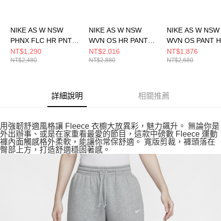
NIKE AS W NSW
NIKE AS W NSW
NIKE AS W NSW
PHNX FLC HR PNT
WVN OS HR PANT
WVN OS PANT 
WIDE 女 長褲
GCEL 女 長褲
GCEL 女 長褲
NT$1,290
NT$2,016
NT$1,876
NT$2,480
NT$2,880
NT$2,680
DQ5616063
IF0392214
II0445047
詳細說明
相關推薦
用強韌舒適風格讓 Fleece 衣櫥大放異彩，魅力飆升。 無論你是
外出辦事、或是在家重看最愛的節目，這款中磅數 Fleece 運動
褲內面觸感格外柔軟，能讓你常保舒適。 寬版剪裁，褲頭落在
臀部上方，打造舒適穩固著感。