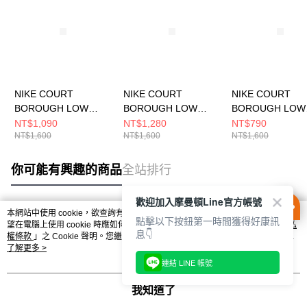
NIKE COURT
NIKE COURT
NIKE COURT
BOROUGH LOW
BOROUGH LOW
BOROUGH LOW
RECRAFT (PS) 中大
RECRAFT (PS) 中大
RECRAFT (PS)
NT$1,090
NT$1,280
NT$790
NT$1,600
NT$1,600
NT$1,600
童 休閒鞋 DV5457135
童 休閒鞋 DV5457104
童 休閒鞋 DV545
你可能有興趣的商品
全站排行
歡迎加入摩曼頓Line官方帳號
本網站中使用 cookie，欲查詢有關本網站使用 cookie 方式之詳情，及若您不希
點擊以下按鈕第一時間獲得好康訊
熱門標籤
望在電腦上使用 cookie 時應如何變更電腦的 cookie 設定，請參閱本網站「
隱私
息👇
權條款
」之 Cookie 聲明。您繼續使用本網站即表示您同意本公司得按本網站使
用條款之 Cookie 聲明使用 cookie。
了解更多 >
連結 LINE 帳號
我知道了