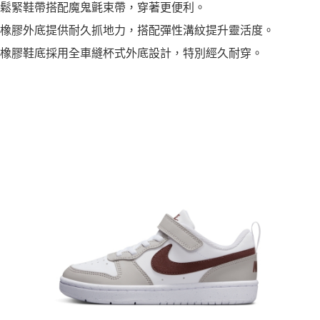
鬆緊鞋帶搭配魔鬼氈束帶，穿著更便利。
橡膠外底提供耐久抓地力，搭配彈性溝紋提升靈活度。
橡膠鞋底採用全車縫杯式外底設計，特別經久耐穿。