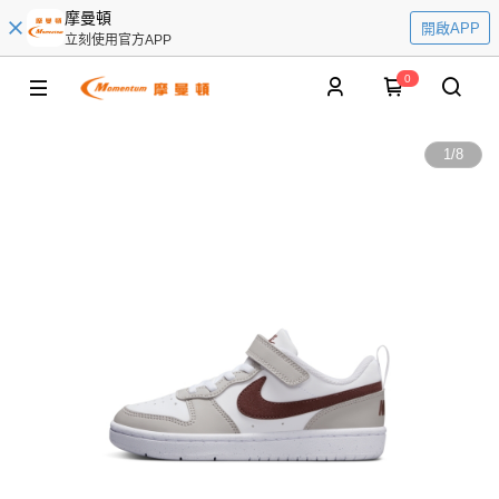
摩曼頓
開啟APP
立刻使用官方APP
0
1
/
8