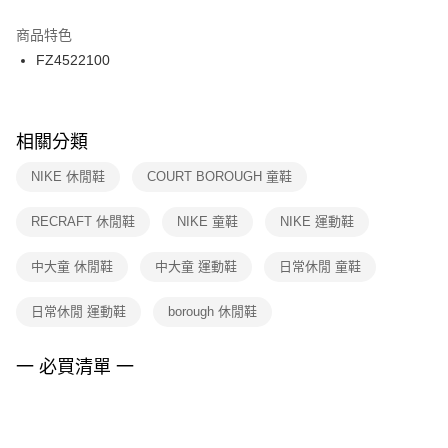
結帳頁面，進行簡訊認證並確認金額後，即可完成結帳。
２．訂單成立數日內，您將收到繳費通知簡訊。
商品特色
付款後門市自取
３．收到繳費通知簡訊後14天內，點擊此簡訊中的連結，可透過四大超商／
FZ4522100
每筆NT$100，滿NT$1,500(含以上)免運費
ATM／網路銀行／等多元方式進行付款，方視為交易完成。
※ 請注意：結帳手續完成當下不需立刻繳費，但若您需要取消訂單，請聯絡
購買商品的店家。未經商家同意取消之訂單仍視為有效，需透過AFTEE先享
後付繳納相關費用。
※ 交易是否成功請以「AFTEE先享後付 」之結帳頁面顯示為準，若有關於
相關分類
是否繳費成功／繳費後需取消欲退款等相關疑問，請聯繫「AFTEE先享後付
客戶支援中心」
https://netprotections.freshdesk.com/support/home
NIKE 休閒鞋
COURT BOROUGH 童鞋
【注意事項】
RECRAFT 休閒鞋
NIKE 童鞋
NIKE 運動鞋
１．透過由恩沛科技股份有限公司提供之「AFTEE先享後付」服務完成之交
易，需依本服務之必要範圍內提供個人資料，並將交易相關給付款項請求債
權轉讓予恩沛科技股份有限公司。
中大童 休閒鞋
中大童 運動鞋
日常休閒 童鞋
２．關於個人資料處理事宜，請瀏覽以下網址：
https://aftee.tw/terms/#terms3
日常休閒 運動鞋
borough 休閒鞋
３．未成年的使用者請事先徵得法定代理人或監護人之同意方可使用
「AFTEE先享後付」，若未經同意申辦者引起之損失，本公司不負相關責
任。
一 必買清單 一
４．使用「AFTEE先享後付」時，將依據個別帳號之用戶狀況，依本公司即
時審查核予不同之上限額度；若仍有額度不足之情形，本公司將視審查結果
請求用戶進行身份認證。
５．嚴禁一人註冊多個帳號或使用他人資訊註冊。若發現惡意使用之情形，
恩沛科技股份有限公司將有權停止該用戶之使用額度並採取法律行動。