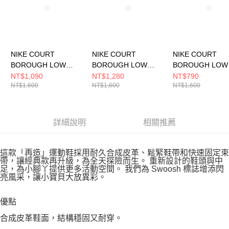
NIKE COURT
NIKE COURT
NIKE COURT
BOROUGH LOW
BOROUGH LOW
BOROUGH LOW
RECRAFT (PS) 中大
RECRAFT (PS) 中大
RECRAFT (PS)
NT$1,090
NT$1,280
NT$790
NT$1,600
NT$1,600
NT$1,600
童 休閒鞋 DV5457135
童 休閒鞋 DV5457104
童 休閒鞋 DV545
詳細說明
相關推薦
這款「再造」運動鞋採用耐久合成皮革、鬆緊鞋帶和快速固定束
帶，讓經典款再升級，為全天探險而生。 重新設計的鞋頭與中
足，為小腳丫提供更多活動空間。 我們為 Swoosh 標誌增添閃
亮風采，讓小寶貝大放異彩。
優點
合成皮革鞋面，結構穩固又耐穿。