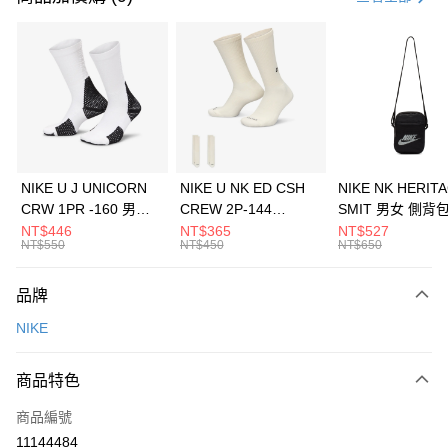
信用卡分期付款
3 期 0 利率 每期
NT$566
21家銀行
合作金庫商業銀行
第一商業銀行
LINE Pay
華南商業銀行
彰化商業銀行
Apple Pay
上海商業儲蓄銀行
台北富邦商業銀行
國泰世華商業銀行
兆豐國際商業銀行
悠遊付
臺灣中小企業銀行
台中商業銀行
NIKE U J UNICORN
NIKE U NK ED CSH
NIKE NK HERIT
匯豐（台灣）商業銀行
華泰商業銀行
CRW 1PR -160 男女
CREW 2P-144
SMIT 男女 側背
全盈+PAY
聯邦商業銀行
遠東國際商業銀行
中統襪 FZ3393100
EMBRDY 男女 短統襪
BA5871010
NT$446
NT$365
NT$527
元大商業銀行
永豐商業銀行
NT$550
NT$450
NT$650
AFTEE先享後付
FZ3073133
玉山商業銀行
星展（台灣）商業銀行
相關說明
台新國際商業銀行
中國信託商業銀行
品牌
【關於「AFTEE先享後付」】
台灣樂天信用卡公司
AFTEE先享後付是「在收到商品之後才付款」的支付方式。 讓您購物簡單
運送方式
NIKE
便利好安心！
１．簡單：不需註冊會員、不需綁卡、不需儲值。
7-11取貨(快速到店)
２．便利：只要手機號碼，簡訊認證，即可結帳。
商品特色
每筆NT$100，滿NT$1,500(含以上)免運費
３．安心：先確認商品／服務後，再付款。
商品編號
宅配
【「AFTEE先享後付」結帳流程】
１．於結帳方式選擇「AFTEE先享後付」後，將跳轉至「AFTEE先享後付」
11144484
每筆NT$100，滿NT$1,500(含以上)免運費