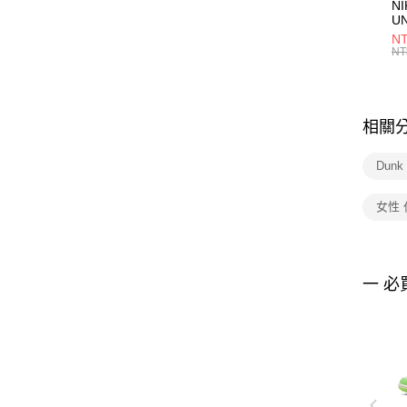
NI
U
1P
NT
統
NT
相關
Dunk
女性
一 必