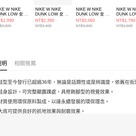
KE W NIKE
NIKE W NIKE
NIKE W NIKE
NIKE W N
UNK LOW 女 休
DUNK LOW 女 休
DUNK LOW 女 休
DUNK LO
鞋 HV0842133
閒鞋 DD1503103
閒鞋 DD1503101
閒鞋 FZ25
$1,990
NT$2,390
NT$3,060
NT$1,790
$3,400
NT$3,400
NT$3,400
NT$3,600
說明
相關推薦
典鞋型至今發行已超過36年，無論是話題性或是辨識度，依舊在
筒鞋身設計，可完整顯露踝處，具修飾腳型的視覺效果。
分材質使用環保原料製成，以達永續發展的環保理念。
膠大底可提供良好的抓地效果與耐磨效果。