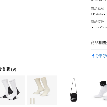
3 期 
商品編號
合作金
LINE Pay
11144477
華南商
Apple Pay
上海商
商品特色
國泰世
FZ255
悠遊付
臺灣中
匯豐（
全盈+PAY
聯邦商
商品相關分
元大商
AFTEE先
玉山商
品牌
NI
相關說明
分享
台新國
【關於「A
女性商品
台灣樂
AFTEE
便利好安
運動類型
運送方式
價購 (9)
１．簡單
２．便利
促銷活動
7-11取貨
３．安心
每筆NT$1
【「AFT
宅配
１．於結帳
付」結帳
每筆NT$1
２．訂單
３．收到繳