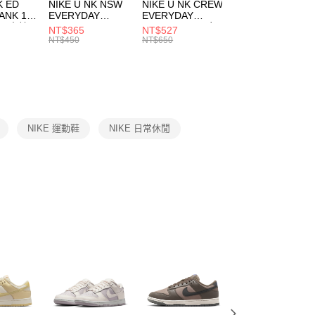
市自取
K ED
NIKE U NK NSW
NIKE U NK CREW
NIKE U NK
網路銀行／等多元方式進行付款，方視為交易完成。
ANK 1P
EVERYDAY
EVERYDAY
EVERYDAY LTW
00，滿NT$1,500(含以上)免運費
：結帳手續完成當下不需立刻繳費，但若您需要取消訂單，請聯
 男 中統
ESSENTIAL CR
BBALL 3PR 男女
ANKLE 3PR 男女
NT$365
NT$527
NT$365
的店家。未經商家同意取消之訂單仍視為有效，需透過AFTEE
8104
男女 短統襪
長統襪
踝襪 SX7677010
NT$450
NT$650
NT$450
繳納相關費用。
DX5089103
DA2123010
否成功請以「AFTEE先享後付 」之結帳頁面顯示為準，若有關於
功／繳費後需取消欲退款等相關疑問，請聯繫「AFTEE先享後
援中心」
https://netprotections.freshdesk.com/support/home
項】
恩沛科技股份有限公司提供之「AFTEE先享後付」服務完成之
NIKE 運動鞋
NIKE 日常休閒
依本服務之必要範圍內提供個人資料，並將交易相關給付款項請
讓予恩沛科技股份有限公司。
個人資料處理事宜，請瀏覽以下網址：
ee.tw/terms/#terms3
年的使用者請事先徵得法定代理人或監護人之同意方可使用
E先享後付」，若未經同意申辦者引起之損失，本公司不負相關責
AFTEE先享後付」時，將依據個別帳號之用戶狀況，依本公司
核予不同之上限額度；若仍有額度不足之情形，本公司將視審查
用戶進行身份認證。
一人註冊多個帳號或使用他人資訊註冊。若發現惡意使用之情
科技股份有限公司將有權停止該用戶之使用額度並採取法律行