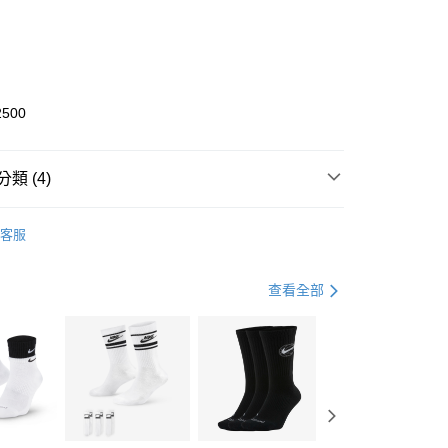
0 利率 每期
NT$1,200
21家銀行
庫商業銀行
第一商業銀行
業銀行
彰化商業銀行
業儲蓄銀行
台北富邦商業銀行
華商業銀行
兆豐國際商業銀行
2500
小企業銀行
台中商業銀行
台灣）商業銀行
華泰商業銀行
業銀行
遠東國際商業銀行
類 (4)
業銀行
永豐商業銀行
享後付
業銀行
星展（台灣）商業銀行
KE
全系列鞋款
客服
際商業銀行
中國信託商業銀行
FTEE先享後付」】
鞋類
休閒鞋
天信用卡公司
先享後付是「在收到商品之後才付款」的支付方式。 讓您購物簡單
心！
休閒戶外
鞋
查看全部
：不需註冊會員、不需綁卡、不需儲值。
：只要手機號碼，簡訊認證，即可結帳。
春日輕出走｜休閒鞋 4折起
(快速到店)
：先確認商品／服務後，再付款。
00，滿NT$1,500(含以上)免運費
EE先享後付」結帳流程】
方式選擇「AFTEE先享後付」後，將跳轉至「AFTEE先享後
頁面，進行簡訊認證並確認金額後，即可完成結帳。
00，滿NT$1,500(含以上)免運費
成立數日內，您將收到繳費通知簡訊。
費通知簡訊後14天內，點擊此簡訊中的連結，可透過四大超商