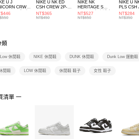
付款後門
KE U J
NIKE U NK ED
NIKE NK
NIKE U N
／ATM／
NICORN CRW
CSH CREW 2P-
HERITAGE S
PLS CSH 
每筆NT$1
※ 請注意
R -160 男女 中
144 EMBRDY 男
SMIT 男女 側背包
144 DBL
$446
NT$365
NT$527
NT$284
絡購買商品
襪 FZ3393100
女 短統襪
BA5871010
襪 DH405
$550
NT$450
NT$650
NT$350
先享後付
FZ3073133
※ 交易是
是否繳費成
付客戶支
分類
【注意事
１．透過由
 Low 休閒鞋
NIKE 休閒鞋
DUNK 休閒鞋
Dunk Low 運動鞋
交易，需
求債權轉
２．關於
 休閒鞋
LOW 休閒鞋
休閒鞋 鞋子
女性 鞋子
https://aft
３．未成
「AFTE
任。
買清單 一
４．使用「
即時審查
結果請求
５．嚴禁
形，恩沛
動。