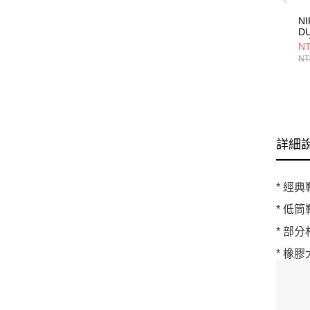
NI
D
閒
NT
NT
詳細
* 經
* 低
* 部
* 橡