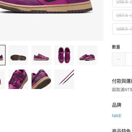
US6.5
US7.5
US8.5
數量
付款與運
超取滿NT$
付款方式
品牌
信用卡一
NIKE
信用卡分
商品特色