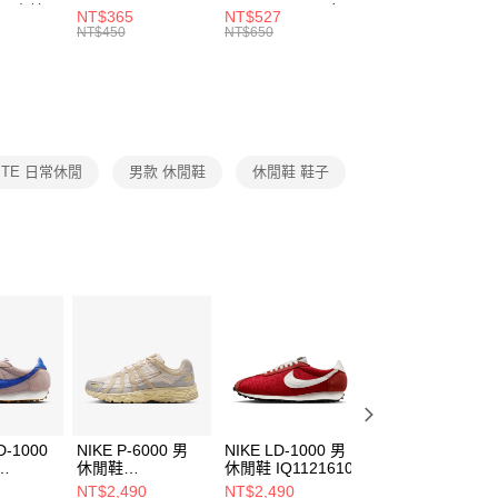
00，滿NT$1,500(含以上)免運費
：結帳手續完成當下不需立刻繳費，但若您需要取消訂單，請聯
 男 中統
ESSENTIAL CR
BBALL 3PR 男女
ANKLE 3PR 男女
NT$365
NT$527
NT$365
的店家。未經商家同意取消之訂單仍視為有效，需透過AFTEE
8104
男女 短統襪
長統襪
踝襪 SX7677010
NT$450
NT$650
NT$450
繳納相關費用。
DX5089103
DA2123010
否成功請以「AFTEE先享後付 」之結帳頁面顯示為準，若有關於
功／繳費後需取消欲退款等相關疑問，請聯繫「AFTEE先享後
援中心」
https://netprotections.freshdesk.com/support/home
項】
恩沛科技股份有限公司提供之「AFTEE先享後付」服務完成之
ITE 日常休閒
男款 休閒鞋
休閒鞋 鞋子
依本服務之必要範圍內提供個人資料，並將交易相關給付款項請
讓予恩沛科技股份有限公司。
個人資料處理事宜，請瀏覽以下網址：
ee.tw/terms/#terms3
年的使用者請事先徵得法定代理人或監護人之同意方可使用
E先享後付」，若未經同意申辦者引起之損失，本公司不負相關責
AFTEE先享後付」時，將依據個別帳號之用戶狀況，依本公司
核予不同之上限額度；若仍有額度不足之情形，本公司將視審查
用戶進行身份認證。
一人註冊多個帳號或使用他人資訊註冊。若發現惡意使用之情
科技股份有限公司將有權停止該用戶之使用額度並採取法律行
D-1000
NIKE P-6000 男
NIKE LD-1000 男
NIKE LD-1000 男
休閒鞋
休閒鞋 IQ1121610
休閒鞋
02
IM6648009
IM8059325
NT$2,490
NT$2,490
NT$2,390