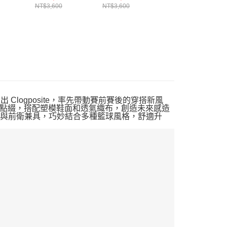
NT$3,600
NT$3,600
NT$3,400
計，打造出 Clogposite，率先帶動賽前賽後的穿搭新風
點綴，搭配塑模鞋面和透氣織布，創造未來感造
 經典與前衛兼具，巧妙結合多種籃球風格，舒適升