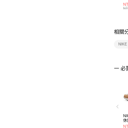
1P
NT
統
NT
相關
NIK
一 必
NI
休
NT