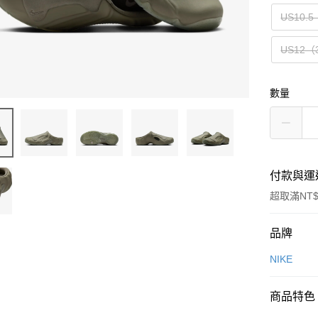
US10.5
US12（
數量
付款與運
超取滿NT$
付款方式
品牌
信用卡一
NIKE
信用卡分
商品特色
3 期 