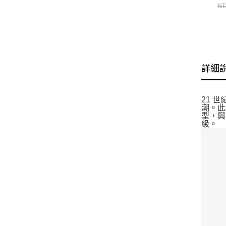
NT
詳細
21 世
潮。此
型，與
級。