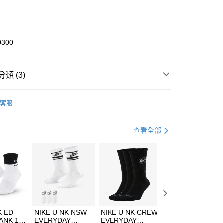
庫商業銀行
第一商業銀行
業銀行
彰化商業銀行
業儲蓄銀行
台北富邦商業銀行
華商業銀行
兆豐國際商業銀行
0300
小企業銀行
台中商業銀行
台灣）商業銀行
華泰商業銀行
業銀行
遠東國際商業銀行
類 (3)
業銀行
永豐商業銀行
享後付
業銀行
星展（台灣）商業銀行
KE
全系列鞋款
客服
際商業銀行
中國信託商業銀行
FTEE先享後付」】
鞋類
休閒鞋
天信用卡公司
先享後付是「在收到商品之後才付款」的支付方式。 讓您購物簡單
心！
休閒戶外
鞋
查看全部
：不需註冊會員、不需綁卡、不需儲值。
：只要手機號碼，簡訊認證，即可結帳。
(快速到店)
：先確認商品／服務後，再付款。
00，滿NT$1,500(含以上)免運費
EE先享後付」結帳流程】
方式選擇「AFTEE先享後付」後，將跳轉至「AFTEE先享後
頁面，進行簡訊認證並確認金額後，即可完成結帳。
00，滿NT$1,500(含以上)免運費
成立數日內，您將收到繳費通知簡訊。
費通知簡訊後14天內，點擊此簡訊中的連結，可透過四大超商
市自取
K ED
NIKE U NK NSW
NIKE U NK CREW
NIKE U NK
網路銀行／等多元方式進行付款，方視為交易完成。
ANK 1P
EVERYDAY
EVERYDAY
EVERYDAY LTW