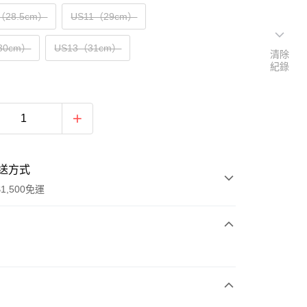
（28.5cm）
US11（29cm）
30cm）
US13（31cm）
清除
紀錄
送方式
1,500免運
次付款
期付款
0 利率 每期
NT$1,500
21家銀行