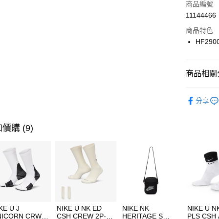
商品編號
合作金
LINE Pay
11144466
華南商
Apple Pay
上海商
商品特色
國泰世
HF290
悠遊付
臺灣中
匯豐（
全盈+PAY
聯邦商
商品相關分
元大商
AFTEE先
玉山商
品牌
NI
相關說明
分享
台新國
【關於「A
男性商品
台灣樂
AFTEE
便利好安
運動類型
運送方式
價購 (9)
１．簡單
２．便利
7-11取貨
３．安心
每筆NT$1
【「AFT
宅配
１．於結帳
付」結帳
每筆NT$1
２．訂單
３．收到繳
付款後門
KE U J
NIKE U NK ED
NIKE NK
NIKE U N
／ATM／
NICORN CRW
CSH CREW 2P-
HERITAGE S
PLS CSH 