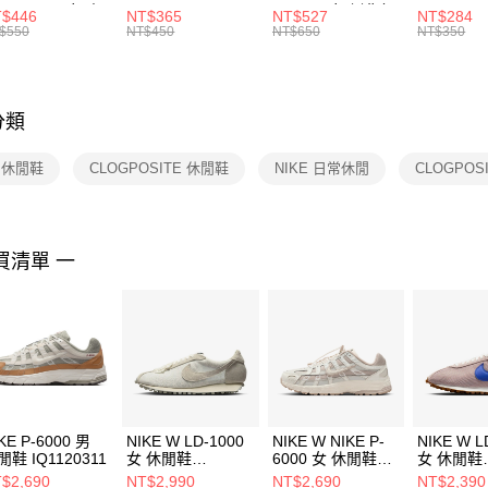
每筆NT$1
※ 請注意
R -160 男女 中
144 EMBRDY 男
SMIT 男女 側背包
144 DBL
$446
NT$365
NT$527
NT$284
絡購買商品
襪 FZ3393100
女 短統襪
BA5871010
襪 DH405
$550
NT$450
NT$650
NT$350
先享後付
FZ3073133
※ 交易是
是否繳費成
付客戶支
分類
【注意事
１．透過由
E 休閒鞋
CLOGPOSITE 休閒鞋
NIKE 日常休閒
CLOGPOS
交易，需
求債權轉
２．關於
https://aft
３．未成
買清單 一
「AFTE
任。
４．使用「
即時審查
結果請求
５．嚴禁
形，恩沛
動。
KE P-6000 男
NIKE W LD-1000
NIKE W NIKE P-
NIKE W L
閒鞋 IQ1120311
女 休閒鞋
6000 女 休閒鞋
女 休閒鞋
IH7345001
IM5237100
HF32276
$2,690
NT$2,990
NT$2,690
NT$2,390