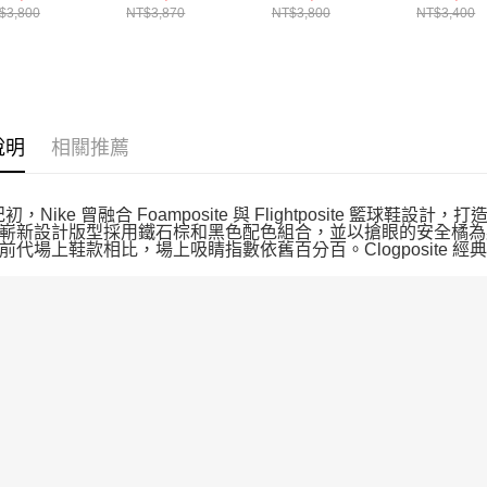
$3,800
NT$3,870
NT$3,800
NT$3,400
說明
相關推薦
紀初，Nike 曾融合 Foamposite 與 Flightposite 籃球鞋設
嶄新設計版型採用鐵石棕和黑色配色組合，並以搶眼的安全橘為
前代場上鞋款相比，場上吸睛指數依舊百分百。Clogposite