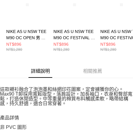
NIKE AS U NSW TEE
NIKE AS U NSW TEE
NIKE AS U NSW
M90 OC OPEN 男 短
M90 OC FESTIVAL A
M90 OC FESTIV
袖上衣 HQ9269010
男 短袖上衣
男 短袖上衣
NT$896
NT$896
NT$896
NT$1,280
NT$1,280
NT$1,280
HJ0765537
HJ0765736
詳細說明
相關推薦
這款襯衫融合了泡泡墨和絲網印花圖案，定會擄獲你的心。
Max90 T卹採用寬鬆版型，落肩設計，加長袖口，衣身和臀部寬
鬆，打造休閒造型。中等重量的棉質布料觸感柔軟，略帶結構
感，持久舒適，適合日常穿著。
產品詳情
非 PVC 圖形