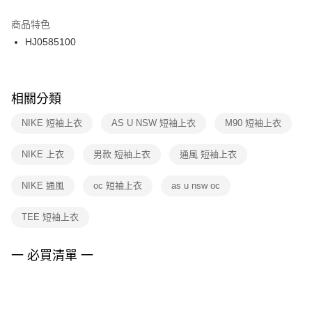
結帳頁面，進行簡訊認證並確認金額後，即可完成結帳。
２．訂單成立數日內，您將收到繳費通知簡訊。
商品特色
付款後門市自取
３．收到繳費通知簡訊後14天內，點擊此簡訊中的連結，可透過四大超商／
HJ0585100
每筆NT$100，滿NT$1,500(含以上)免運費
ATM／網路銀行／等多元方式進行付款，方視為交易完成。
※ 請注意：結帳手續完成當下不需立刻繳費，但若您需要取消訂單，請聯絡
購買商品的店家。未經商家同意取消之訂單仍視為有效，需透過AFTEE先享
後付繳納相關費用。
※ 交易是否成功請以「AFTEE先享後付 」之結帳頁面顯示為準，若有關於
相關分類
是否繳費成功／繳費後需取消欲退款等相關疑問，請聯繫「AFTEE先享後付
客戶支援中心」
https://netprotections.freshdesk.com/support/home
NIKE 短袖上衣
AS U NSW 短袖上衣
M90 短袖上衣
【注意事項】
NIKE 上衣
男款 短袖上衣
通風 短袖上衣
１．透過由恩沛科技股份有限公司提供之「AFTEE先享後付」服務完成之交
易，需依本服務之必要範圍內提供個人資料，並將交易相關給付款項請求債
權轉讓予恩沛科技股份有限公司。
NIKE 通風
oc 短袖上衣
as u nsw oc
２．關於個人資料處理事宜，請瀏覽以下網址：
https://aftee.tw/terms/#terms3
TEE 短袖上衣
３．未成年的使用者請事先徵得法定代理人或監護人之同意方可使用
「AFTEE先享後付」，若未經同意申辦者引起之損失，本公司不負相關責
任。
一 必買清單 一
４．使用「AFTEE先享後付」時，將依據個別帳號之用戶狀況，依本公司即
時審查核予不同之上限額度；若仍有額度不足之情形，本公司將視審查結果
請求用戶進行身份認證。
５．嚴禁一人註冊多個帳號或使用他人資訊註冊。若發現惡意使用之情形，
恩沛科技股份有限公司將有權停止該用戶之使用額度並採取法律行動。