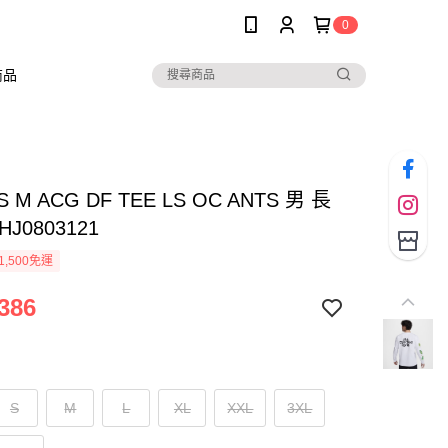
0
商品
AS M ACG DF TEE LS OC ANTS 男 長
J0803121
1,500免運
386
S
M
L
XL
XXL
3XL