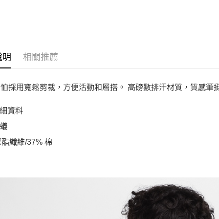
說明
相關推薦
T 恤採用寬鬆剪裁，方便活動和層搭。 高磅數排汗材質，質感筆
細資料
蟻
聚酯纖維/37% 棉