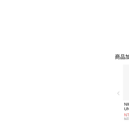
商品加
NI
U
1P
NT
統
NT