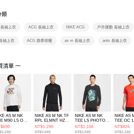
是否繳費成
付客戶支
分類
【注意事
１．透過由
E 長袖上衣
ACG 長袖上衣
NIKE ACG
戶外運動 長袖上衣
交易，需
求債權轉
２．關於
 長袖上衣
ACG 換季保暖
as m 長袖上衣
ants 長袖上衣
https://aft
３．未成
「AFTE
任。
買清單 一
４．使用「
即時審查
結果請求
５．嚴禁
形，恩沛
動。
KE AS M NK
NIKE AS M NK TF
NIKE AS M NK
NIKE AS 
E M90 LS OC
RPL ELMNT HZ
TEE LS PHOTO
TEE OC 
P24 男 長袖上衣
男 長袖上衣
男 長袖上衣
上衣 HJ34
$690
NT$1,290
NT$1,106
NT$826
4921121
FB8565010
HV1763010
$1,280
NT$2,480
NT$1,580
NT$1,180