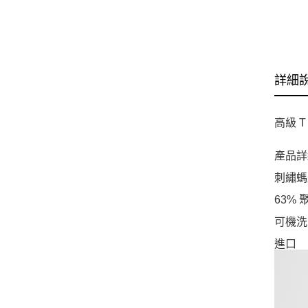
詳細
高級 
產品詳
刺繡螞
63% 
可機洗
進口