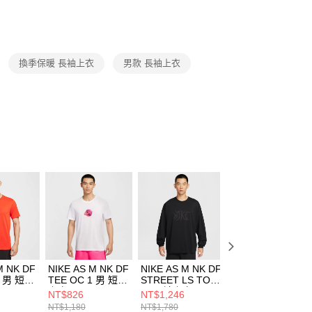
功／繳費後需取消欲退款等相關疑問，請聯繫「AFTEE先享後
援中心」
https://netprotections.freshdesk.com/support/home
項】
恩沛科技股份有限公司提供之「AFTEE先享後付」服務完成之
換季保暖 長袖上衣
男款 長袖上衣
依本服務之必要範圍內提供個人資料，並將交易相關給付款項請
讓予恩沛科技股份有限公司。
個人資料處理事宜，請瀏覽以下網址：
ee.tw/terms/#terms3
年的使用者請事先徵得法定代理人或監護人之同意方可使用
E先享後付」，若未經同意申辦者引起之損失，本公司不負相關責
AFTEE先享後付」時，將依據個別帳號之用戶狀況，依本公司
核予不同之上限額度；若仍有額度不足之情形，本公司將視審查
用戶進行身份認證。
一人註冊多個帳號或使用他人資訊註冊。若發現惡意使用之情
科技股份有限公司將有權停止該用戶之使用額度並採取法律行
M NK DF
NIKE AS M NK DF
NIKE AS M NK DF
NIKE AS M NK D
1 男 短袖
TEE OC 1 男 短袖
STREET LS TOP
UV PRIMARY LS
65633
上衣 HJ3465100
男 長袖上衣
CREW 男 長袖上
NT$826
NT$1,246
NT$1,386
HV3344010
衣 FZ0972010
NT$1,180
NT$1,780
NT$1,980