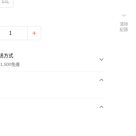
5XL
清除
紀錄
送方式
1,500免運
次付款
期付款
0 利率 每期
NT$660
21家銀行
庫商業銀行
第一商業銀行
業銀行
彰化商業銀行
業儲蓄銀行
台北富邦商業銀行