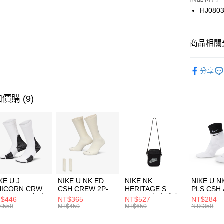
國泰世
HJ080
悠遊付
臺灣中
匯豐（
全盈+PAY
聯邦商
商品相關分
元大商
AFTEE先
玉山商
品牌
NI
相關說明
分享
台新國
【關於「A
男性商品
台灣樂
AFTEE
便利好安
運動類型
運送方式
價購 (9)
１．簡單
２．便利
7-11取貨
３．安心
每筆NT$1
【「AFT
宅配
１．於結帳
付」結帳
每筆NT$1
２．訂單
３．收到繳
付款後門
KE U J
NIKE U NK ED
NIKE NK
NIKE U N
／ATM／
NICORN CRW
CSH CREW 2P-
HERITAGE S
PLS CSH 
每筆NT$1
※ 請注意
R -160 男女 中
144 EMBRDY 男
SMIT 男女 側背包
144 DBL
$446
NT$365
NT$527
NT$284
絡購買商品
襪 FZ3393100
女 短統襪
BA5871010
襪 DH405
$550
NT$450
NT$650
NT$350
先享後付
FZ3073133
※ 交易是