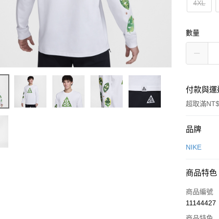
4XL
數量
付款與運
超取滿NT$
付款方式
品牌
信用卡一
NIKE
信用卡分
商品特色
3 期 
商品編號
合作金
LINE Pay
11144427
華南商
Apple Pay
上海商
商品特色