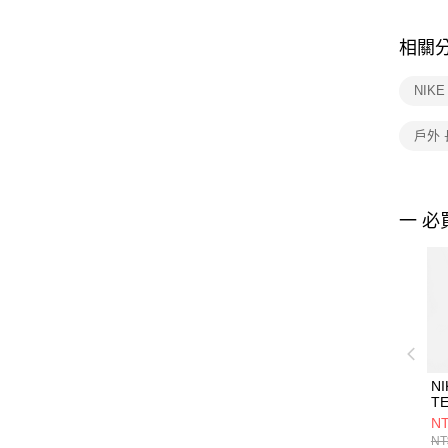
相關
NIK
戶外
一 必
NI
TE
S
NT
FQ
NT