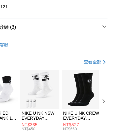
華商業銀行
兆豐國際商業銀行
3121
小企業銀行
台中商業銀行
台灣）商業銀行
華泰商業銀行
業銀行
遠東國際商業銀行
類 (3)
業銀行
永豐商業銀行
享後付
業銀行
星展（台灣）商業銀行
KE
服飾
客服
際商業銀行
中國信託商業銀行
FTEE先享後付」】
上衣
長袖上衣
天信用卡公司
先享後付是「在收到商品之後才付款」的支付方式。 讓您購物簡單
心！
休閒戶外
服飾
查看全部
：不需註冊會員、不需綁卡、不需儲值。
：只要手機號碼，簡訊認證，即可結帳。
(快速到店)
：先確認商品／服務後，再付款。
00，滿NT$1,500(含以上)免運費
EE先享後付」結帳流程】
方式選擇「AFTEE先享後付」後，將跳轉至「AFTEE先享後
頁面，進行簡訊認證並確認金額後，即可完成結帳。
00，滿NT$1,500(含以上)免運費
成立數日內，您將收到繳費通知簡訊。
費通知簡訊後14天內，點擊此簡訊中的連結，可透過四大超商
市自取
K ED
NIKE U NK NSW
NIKE U NK CREW
NIKE U NK
網路銀行／等多元方式進行付款，方視為交易完成。
ANK 1P
EVERYDAY
EVERYDAY
EVERYDAY LTW
00，滿NT$1,500(含以上)免運費
：結帳手續完成當下不需立刻繳費，但若您需要取消訂單，請聯
 男 中統
ESSENTIAL CR
BBALL 3PR 男女
ANKLE 3PR 男女
NT$365
NT$527
NT$365
的店家。未經商家同意取消之訂單仍視為有效，需透過AFTEE
8104
男女 短統襪
長統襪
踝襪 SX7677010
NT$450
NT$650
NT$450
繳納相關費用。
DX5089103
DA2123010
否成功請以「AFTEE先享後付 」之結帳頁面顯示為準，若有關於