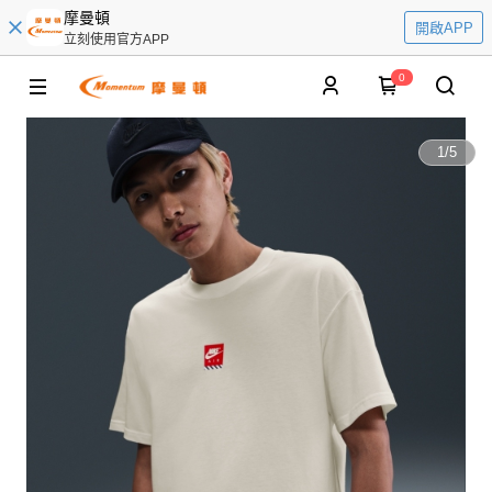
摩曼頓
開啟APP
立刻使用官方APP
0
1
/
5