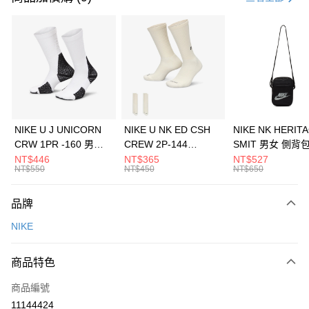
信用卡分期付款
3 期 0 利率 每期
NT$426
21家銀行
合作金庫商業銀行
第一商業銀行
LINE Pay
華南商業銀行
彰化商業銀行
Apple Pay
上海商業儲蓄銀行
台北富邦商業銀行
國泰世華商業銀行
兆豐國際商業銀行
悠遊付
臺灣中小企業銀行
台中商業銀行
NIKE U J UNICORN
NIKE U NK ED CSH
NIKE NK HERIT
匯豐（台灣）商業銀行
華泰商業銀行
CRW 1PR -160 男女
CREW 2P-144
SMIT 男女 側背
全盈+PAY
聯邦商業銀行
遠東國際商業銀行
中統襪 FZ3393100
EMBRDY 男女 短統襪
BA5871010
NT$446
NT$365
NT$527
元大商業銀行
永豐商業銀行
NT$550
NT$450
NT$650
AFTEE先享後付
FZ3073133
玉山商業銀行
星展（台灣）商業銀行
相關說明
台新國際商業銀行
中國信託商業銀行
品牌
【關於「AFTEE先享後付」】
台灣樂天信用卡公司
AFTEE先享後付是「在收到商品之後才付款」的支付方式。 讓您購物簡單
運送方式
NIKE
便利好安心！
１．簡單：不需註冊會員、不需綁卡、不需儲值。
7-11取貨(快速到店)
２．便利：只要手機號碼，簡訊認證，即可結帳。
商品特色
每筆NT$100，滿NT$1,500(含以上)免運費
３．安心：先確認商品／服務後，再付款。
商品編號
宅配
【「AFTEE先享後付」結帳流程】
１．於結帳方式選擇「AFTEE先享後付」後，將跳轉至「AFTEE先享後付」
11144424
每筆NT$100，滿NT$1,500(含以上)免運費