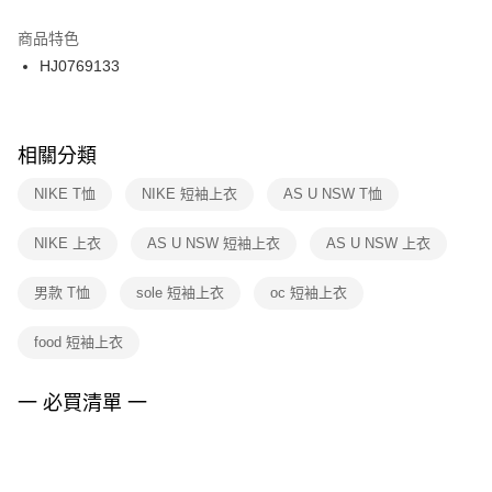
結帳頁面，進行簡訊認證並確認金額後，即可完成結帳。
２．訂單成立數日內，您將收到繳費通知簡訊。
商品特色
付款後門市自取
３．收到繳費通知簡訊後14天內，點擊此簡訊中的連結，可透過四大超商／
HJ0769133
每筆NT$100，滿NT$1,500(含以上)免運費
ATM／網路銀行／等多元方式進行付款，方視為交易完成。
※ 請注意：結帳手續完成當下不需立刻繳費，但若您需要取消訂單，請聯絡
購買商品的店家。未經商家同意取消之訂單仍視為有效，需透過AFTEE先享
後付繳納相關費用。
※ 交易是否成功請以「AFTEE先享後付 」之結帳頁面顯示為準，若有關於
相關分類
是否繳費成功／繳費後需取消欲退款等相關疑問，請聯繫「AFTEE先享後付
客戶支援中心」
https://netprotections.freshdesk.com/support/home
NIKE T恤
NIKE 短袖上衣
AS U NSW T恤
【注意事項】
NIKE 上衣
AS U NSW 短袖上衣
AS U NSW 上衣
１．透過由恩沛科技股份有限公司提供之「AFTEE先享後付」服務完成之交
易，需依本服務之必要範圍內提供個人資料，並將交易相關給付款項請求債
權轉讓予恩沛科技股份有限公司。
男款 T恤
sole 短袖上衣
oc 短袖上衣
２．關於個人資料處理事宜，請瀏覽以下網址：
https://aftee.tw/terms/#terms3
food 短袖上衣
３．未成年的使用者請事先徵得法定代理人或監護人之同意方可使用
「AFTEE先享後付」，若未經同意申辦者引起之損失，本公司不負相關責
任。
一 必買清單 一
４．使用「AFTEE先享後付」時，將依據個別帳號之用戶狀況，依本公司即
時審查核予不同之上限額度；若仍有額度不足之情形，本公司將視審查結果
請求用戶進行身份認證。
５．嚴禁一人註冊多個帳號或使用他人資訊註冊。若發現惡意使用之情形，
恩沛科技股份有限公司將有權停止該用戶之使用額度並採取法律行動。