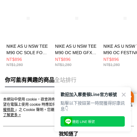
NIKE AS U NSW TEE
NIKE AS U NSW TEE
NIKE AS U NSW
M90 OC SOLE FOOD
M90 OC MED GFX
M90 OC FESTIV
男 短袖上衣
BR 男 短袖上衣
男 短袖上衣
NT$896
NT$896
NT$896
NT$1,280
NT$1,280
NT$1,280
HJ0769696
HQ9267289
HJ0765736
你可能有興趣的商品
全站排行
歡迎加入摩曼頓Line官方帳號
本網站中使用 cookie，欲查詢有關本網站使用 cookie 方式之詳情，及若您不希
點擊以下按鈕第一時間獲得好康訊
熱門標籤
望在電腦上使用 cookie 時應如何變更電腦的 cookie 設定，請參閱本網站「
隱私
息👇
權條款
」之 Cookie 聲明。您繼續使用本網站即表示您同意本公司得按本網站使
用條款之 Cookie 聲明使用 cookie。
了解更多 >
連結 LINE 帳號
我知道了