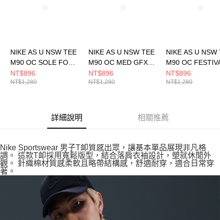
NIKE AS U NSW TEE
NIKE AS U NSW TEE
NIKE AS U NSW
M90 OC SOLE FOOD
M90 OC MED GFX
M90 OC FESTIV
男 短袖上衣
BR 男 短袖上衣
男 短袖上衣
NT$896
NT$896
NT$896
NT$1,280
NT$1,280
NT$1,280
HJ0769696
HQ9267289
HJ0765736
詳細說明
相關推薦
Nike Sportswear 男子T卹質感出眾，讓基本單品展現非凡格
調。 這款T卹採用寬鬆版型，結合落肩衣袖設計，塑就休閒外
觀。 針織棉材質感柔軟且略帶結構感，舒適耐穿，適合日常穿
著。