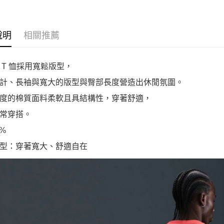
說明
相關推薦
0 T 恤採用寬鬆版型，
計、長袖與寬大的版型與臀部長度營造出休閒氛圍。
度的棉質面料柔軟且具結構性，穿著舒適，
常穿搭。
0%
型：穿著寬大、舒適自在