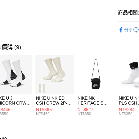
匯豐（
全盈+PAY
聯邦商
商品相關分
元大商
AFTEE先
玉山商
品牌
NI
相關說明
分享
台新國
【關於「A
男性商品
台灣樂
AFTEE
便利好安
運動類型
運送方式
價購 (9)
１．簡單
２．便利
促銷活動
7-11取貨
３．安心
每筆NT$1
【「AFT
宅配
１．於結帳
付」結帳
每筆NT$1
２．訂單
３．收到繳
付款後門
KE U J
NIKE U NK ED
NIKE NK
NIKE U N
／ATM／
NICORN CRW
CSH CREW 2P-
HERITAGE S
PLS CSH 
每筆NT$1
※ 請注意
R -160 男女 中
144 EMBRDY 男
SMIT 男女 側背包
144 DBL
$446
NT$365
NT$527
NT$284
絡購買商品
襪 FZ3393100
女 短統襪
BA5871010
襪 DH405
$550
NT$450
NT$650
NT$350
先享後付
FZ3073133
※ 交易是
是否繳費成
付客戶支