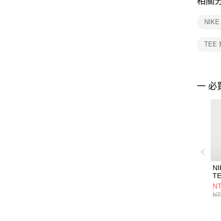
相關
NIK
TEE
一 必
NI
TE
BR
NT
短
NT
HJ