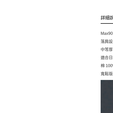
詳細
Max9
落肩設
中等厚
適合日
棉 10
寬鬆版