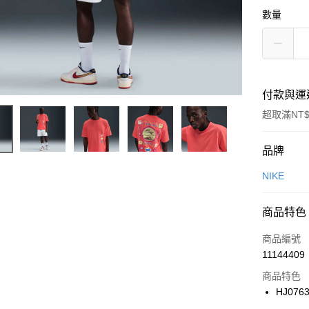
數量
付款與運
超取滿NT$
付款方式
品牌
信用卡一
NIKE
信用卡分
商品特色
3 期 
商品編號
合作金
LINE Pay
11144409
華南商
Apple Pay
上海商
商品特色
國泰世
HJ076
悠遊付
臺灣中