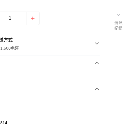
清除
紀錄
送方式
1,500免運
次付款
期付款
0 利率 每期
NT$426
21家銀行
庫商業銀行
第一商業銀行
業銀行
彰化商業銀行
業儲蓄銀行
台北富邦商業銀行
華商業銀行
兆豐國際商業銀行
3814
小企業銀行
台中商業銀行