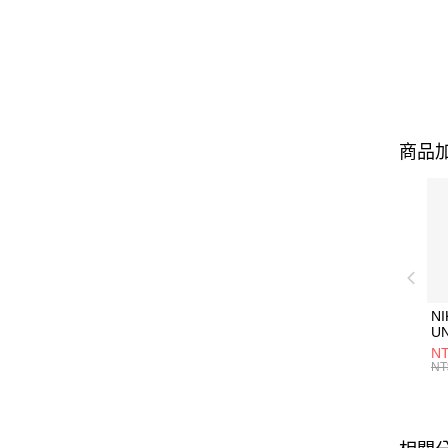
商品加
NI
U
1P
NT
統
NT