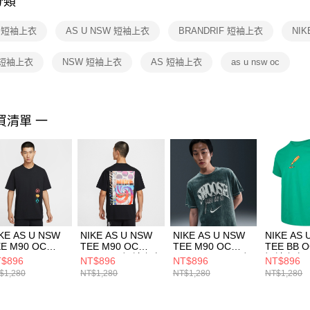
分類
【注意事
１．透過由
E 短袖上衣
AS U NSW 短袖上衣
BRANDRIF 短袖上衣
NIK
交易，需
求債權轉
２．關於
 短袖上衣
NSW 短袖上衣
AS 短袖上衣
as u nsw oc
https://aft
３．未成
「AFTE
任。
買清單 一
４．使用「
即時審查
結果請求
５．嚴禁
形，恩沛
動。
KE AS U NSW
NIKE AS U NSW
NIKE AS U NSW
NIKE AS 
E M90 OC
TEE M90 OC
TEE M90 OC
TEE BB O
ANDRIF L 男
OPEN 男 短袖上衣
PCKT VNTG 男 短
短袖上衣
$896
NT$896
NT$896
NT$896
袖上衣
HQ9269010
袖上衣
IH506632
$1,280
NT$1,280
NT$1,280
NT$1,280
0763010
HQ9261390