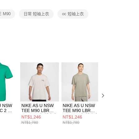
項】
恩沛科技股份有限公司提供之「AFTEE先享後付」服務完成之
E M90
日常 短袖上衣
oc 短袖上衣
依本服務之必要範圍內提供個人資料，並將交易相關給付款項請
讓予恩沛科技股份有限公司。
個人資料處理事宜，請瀏覽以下網址：
ee.tw/terms/#terms3
年的使用者請事先徵得法定代理人或監護人之同意方可使用
E先享後付」，若未經同意申辦者引起之損失，本公司不負相關責
AFTEE先享後付」時，將依據個別帳號之用戶狀況，依本公司
核予不同之上限額度；若仍有額度不足之情形，本公司將視審查
用戶進行身份認證。
一人註冊多個帳號或使用他人資訊註冊。若發現惡意使用之情
科技股份有限公司將有權停止該用戶之使用額度並採取法律行
U NSW
NIKE AS U NSW
NIKE AS U NSW
NIKE AS U NSW
C 2 男
TEE M90 LBR
TEE M90 LBR
TEE M90 OC PK
CRFT 男 短袖上衣
CRFT 男 短袖上衣
B LBR 男 短袖上
NT$1,246
NT$1,246
NT$896
4
HJ0615901
HJ0615320
衣 HJ0757480
NT$1,780
NT$1,780
NT$1,280