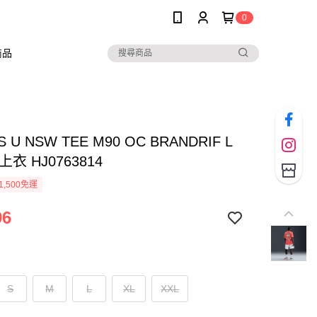
0
商品
AS U NSW TEE M90 OC BRANDRIF L
衣 HJ0763814
1,500免運
96
S
M
L
XL
XXL