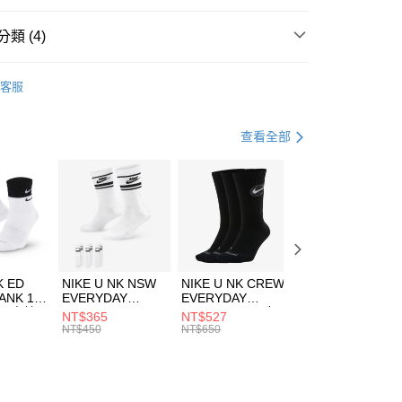
台灣）商業銀行
華泰商業銀行
業銀行
遠東國際商業銀行
類 (4)
業銀行
永豐商業銀行
享後付
業銀行
星展（台灣）商業銀行
KE
服飾
客服
際商業銀行
中國信託商業銀行
FTEE先享後付」】
上衣
短袖上衣
天信用卡公司
先享後付是「在收到商品之後才付款」的支付方式。 讓您購物簡單
心！
休閒戶外
服飾
查看全部
：不需註冊會員、不需綁卡、不需儲值。
：只要手機號碼，簡訊認證，即可結帳。
清爽穿搭｜短袖上衣4折起
(快速到店)
：先確認商品／服務後，再付款。
00，滿NT$1,500(含以上)免運費
EE先享後付」結帳流程】
方式選擇「AFTEE先享後付」後，將跳轉至「AFTEE先享後
頁面，進行簡訊認證並確認金額後，即可完成結帳。
00，滿NT$1,500(含以上)免運費
成立數日內，您將收到繳費通知簡訊。
費通知簡訊後14天內，點擊此簡訊中的連結，可透過四大超商
市自取
K ED
NIKE U NK NSW
NIKE U NK CREW
NIKE U NK
網路銀行／等多元方式進行付款，方視為交易完成。
ANK 1P
EVERYDAY
EVERYDAY
EVERYDAY LTW
00，滿NT$1,500(含以上)免運費
：結帳手續完成當下不需立刻繳費，但若您需要取消訂單，請聯
 男 中統
ESSENTIAL CR
BBALL 3PR 男女
ANKLE 3PR 男女
NT$365
NT$527
NT$365
的店家。未經商家同意取消之訂單仍視為有效，需透過AFTEE
8104
男女 短統襪
長統襪
踝襪 SX7677010
NT$450
NT$650
NT$450
繳納相關費用。
DX5089103
DA2123010
否成功請以「AFTEE先享後付 」之結帳頁面顯示為準，若有關於
功／繳費後需取消欲退款等相關疑問，請聯繫「AFTEE先享後
援中心」
https://netprotections.freshdesk.com/support/home