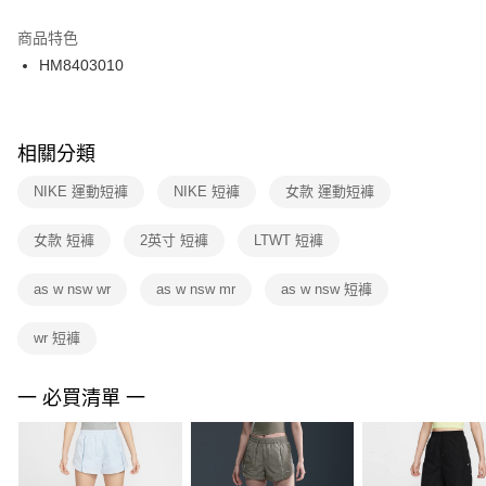
結帳頁面，進行簡訊認證並確認金額後，即可完成結帳。
２．訂單成立數日內，您將收到繳費通知簡訊。
商品特色
付款後門市自取
３．收到繳費通知簡訊後14天內，點擊此簡訊中的連結，可透過四大超商／
HM8403010
每筆NT$100，滿NT$1,500(含以上)免運費
ATM／網路銀行／等多元方式進行付款，方視為交易完成。
※ 請注意：結帳手續完成當下不需立刻繳費，但若您需要取消訂單，請聯絡
購買商品的店家。未經商家同意取消之訂單仍視為有效，需透過AFTEE先享
後付繳納相關費用。
※ 交易是否成功請以「AFTEE先享後付 」之結帳頁面顯示為準，若有關於
相關分類
是否繳費成功／繳費後需取消欲退款等相關疑問，請聯繫「AFTEE先享後付
客戶支援中心」
https://netprotections.freshdesk.com/support/home
NIKE 運動短褲
NIKE 短褲
女款 運動短褲
【注意事項】
女款 短褲
2英寸 短褲
LTWT 短褲
１．透過由恩沛科技股份有限公司提供之「AFTEE先享後付」服務完成之交
易，需依本服務之必要範圍內提供個人資料，並將交易相關給付款項請求債
權轉讓予恩沛科技股份有限公司。
as w nsw wr
as w nsw mr
as w nsw 短褲
２．關於個人資料處理事宜，請瀏覽以下網址：
https://aftee.tw/terms/#terms3
wr 短褲
３．未成年的使用者請事先徵得法定代理人或監護人之同意方可使用
「AFTEE先享後付」，若未經同意申辦者引起之損失，本公司不負相關責
任。
一 必買清單 一
４．使用「AFTEE先享後付」時，將依據個別帳號之用戶狀況，依本公司即
時審查核予不同之上限額度；若仍有額度不足之情形，本公司將視審查結果
請求用戶進行身份認證。
５．嚴禁一人註冊多個帳號或使用他人資訊註冊。若發現惡意使用之情形，
恩沛科技股份有限公司將有權停止該用戶之使用額度並採取法律行動。