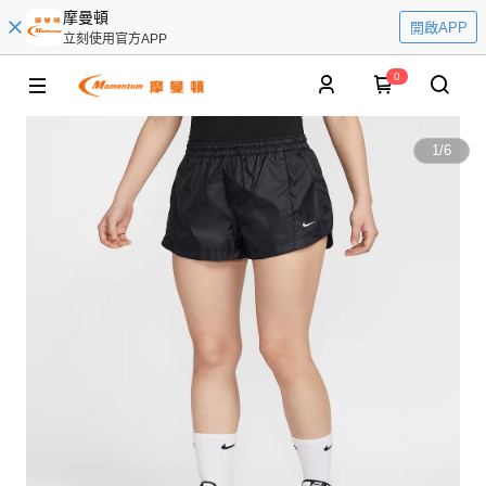
摩曼頓
開啟APP
立刻使用官方APP
0
1
/
6