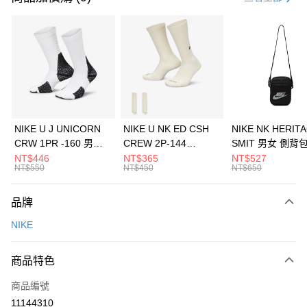
信用卡分期付款
3 期 0 利率 每期
NT$526
21家銀行
合作金庫商業銀行
第一商業銀行
LINE Pay
華南商業銀行
彰化商業銀行
Apple Pay
上海商業儲蓄銀行
台北富邦商業銀行
國泰世華商業銀行
兆豐國際商業銀行
悠遊付
臺灣中小企業銀行
台中商業銀行
NIKE U J UNICORN
NIKE U NK ED CSH
NIKE NK HERIT
匯豐（台灣）商業銀行
華泰商業銀行
CRW 1PR -160 男女
CREW 2P-144
SMIT 男女 側背
全盈+PAY
聯邦商業銀行
遠東國際商業銀行
中統襪 FZ3393100
EMBRDY 男女 短統襪
BA5871010
NT$446
NT$365
NT$527
元大商業銀行
永豐商業銀行
NT$550
NT$450
NT$650
AFTEE先享後付
FZ3073133
玉山商業銀行
星展（台灣）商業銀行
相關說明
台新國際商業銀行
中國信託商業銀行
品牌
【關於「AFTEE先享後付」】
台灣樂天信用卡公司
AFTEE先享後付是「在收到商品之後才付款」的支付方式。 讓您購物簡單
運送方式
NIKE
便利好安心！
１．簡單：不需註冊會員、不需綁卡、不需儲值。
7-11取貨(快速到店)
２．便利：只要手機號碼，簡訊認證，即可結帳。
商品特色
每筆NT$100，滿NT$1,500(含以上)免運費
３．安心：先確認商品／服務後，再付款。
商品編號
宅配
【「AFTEE先享後付」結帳流程】
１．於結帳方式選擇「AFTEE先享後付」後，將跳轉至「AFTEE先享後付」
11144310
每筆NT$100，滿NT$1,500(含以上)免運費