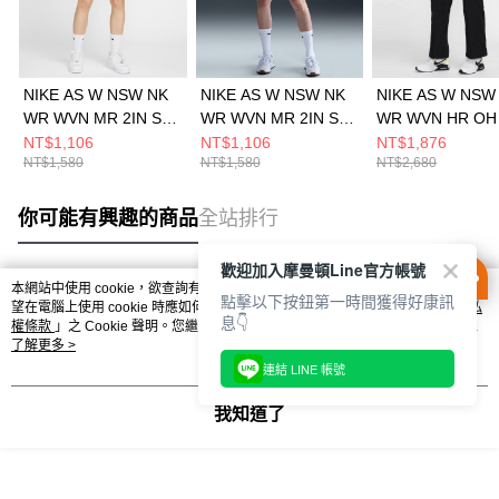
NIKE AS W NSW NK
NIKE AS W NSW NK
NIKE AS W NSW
WR WVN MR 2IN SH
WR WVN MR 2IN SH
WR WVN HR OH
女 短褲 FV7501423
女 短褲 FV7501320
長褲 FV7656010
NT$1,106
NT$1,106
NT$1,876
NT$1,580
NT$1,580
NT$2,680
你可能有興趣的商品
全站排行
歡迎加入摩曼頓Line官方帳號
本網站中使用 cookie，欲查詢有關本網站使用 cookie 方式之詳情，及若您不希
點擊以下按鈕第一時間獲得好康訊
熱門標籤
望在電腦上使用 cookie 時應如何變更電腦的 cookie 設定，請參閱本網站「
隱私
息👇
權條款
」之 Cookie 聲明。您繼續使用本網站即表示您同意本公司得按本網站使
用條款之 Cookie 聲明使用 cookie。
了解更多 >
連結 LINE 帳號
我知道了