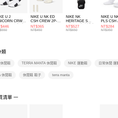
付」結帳
每筆NT$1
２．訂單
３．收到繳
付款後門
KE U J
NIKE U NK ED
NIKE NK
NIKE U N
／ATM／
NICORN CRW
CSH CREW 2P-
HERITAGE S
PLS CSH 
每筆NT$1
※ 請注意
R -160 男女 中
144 EMBRDY 男
SMIT 男女 側背包
144 DBL
$446
NT$365
NT$527
NT$284
絡購買商品
襪 FZ3393100
女 短統襪
BA5871010
襪 DH405
$550
NT$450
NT$650
NT$350
先享後付
FZ3073133
※ 交易是
是否繳費成
付客戶支
分類
【注意事
１．透過由
E 休閒鞋
TERRA MANTA 休閒鞋
NIKE 運動鞋
日常休閒 運
交易，需
求債權轉
２．關於
ta 休閒鞋
休閒鞋 鞋子
terra manta
https://aft
３．未成
「AFTE
任。
買清單 一
４．使用「
即時審查
結果請求
５．嚴禁
形，恩沛