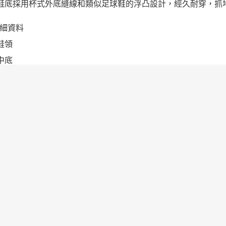
膠鞋底採用杯式外底縫線和類似足球鞋的浮凸設計，經久耐穿，抓
細資料
墊鞋領
棉中底