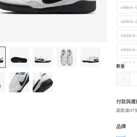
US8.5
US9.5
US10.5
US11.5
US12.5
數量
US14（
付款與運
超取滿NT$
付款方式
品牌