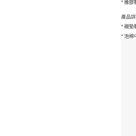
* 橡
產品詳
* 襯
* 泡