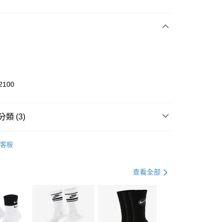
次付款
期付款
0 利率 每期
NT$966
21家銀行
庫商業銀行
第一商業銀行
業銀行
彰化商業銀行
業儲蓄銀行
台北富邦商業銀行
華商業銀行
兆豐國際商業銀行
2100
小企業銀行
台中商業銀行
台灣）商業銀行
華泰商業銀行
業銀行
遠東國際商業銀行
類 (3)
業銀行
永豐商業銀行
享後付
業銀行
星展（台灣）商業銀行
KE
全系列鞋款
客服
際商業銀行
中國信託商業銀行
FTEE先享後付」】
鞋類
休閒鞋
天信用卡公司
先享後付是「在收到商品之後才付款」的支付方式。 讓您購物簡單
心！
休閒戶外
鞋
查看全部
：不需註冊會員、不需綁卡、不需儲值。
：只要手機號碼，簡訊認證，即可結帳。
(快速到店)
：先確認商品／服務後，再付款。
00，滿NT$1,500(含以上)免運費
EE先享後付」結帳流程】
方式選擇「AFTEE先享後付」後，將跳轉至「AFTEE先享後