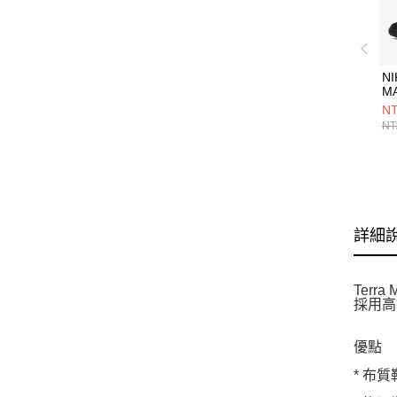
NI
M
H
NT
NT
詳細
Ter
採用高
優點
* 布