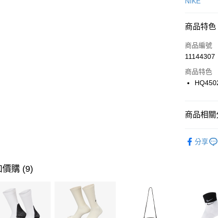
信用卡一
NIKE
信用卡分
商品特色
3 期 
商品編號
合作金
LINE Pay
11144307
華南商
Apple Pay
上海商
商品特色
國泰世
HQ450
悠遊付
臺灣中
匯豐（
全盈+PAY
聯邦商
商品相關分
元大商
AFTEE先
玉山商
品牌
NI
相關說明
分享
台新國
【關於「A
男性商品
台灣樂
AFTEE
便利好安
運動類型
運送方式
價購 (9)
１．簡單
２．便利
7-11取貨
３．安心
每筆NT$1
【「AFT
宅配
１．於結帳