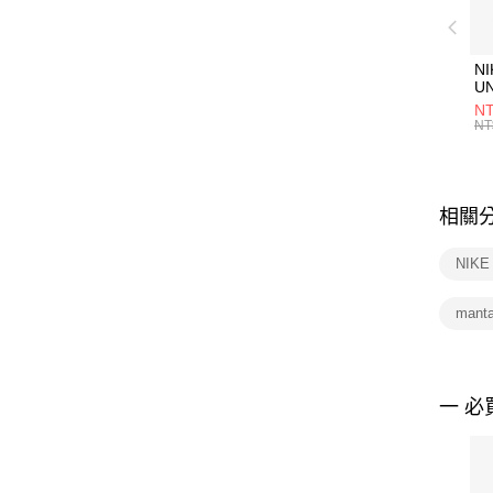
NI
U
1P
NT
統
NT
相關
NIK
man
一 必