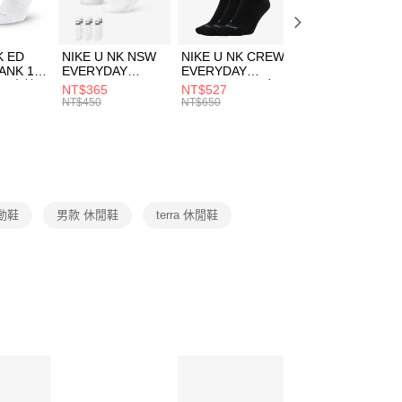
頁面，進行簡訊認證並確認金額後，即可完成結帳。
00，滿NT$1,500(含以上)免運費
成立數日內，您將收到繳費通知簡訊。
費通知簡訊後14天內，點擊此簡訊中的連結，可透過四大超商
市自取
K ED
NIKE U NK NSW
NIKE U NK CREW
NIKE U NK
網路銀行／等多元方式進行付款，方視為交易完成。
ANK 1P
EVERYDAY
EVERYDAY
EVERYDAY LTW
00，滿NT$1,500(含以上)免運費
：結帳手續完成當下不需立刻繳費，但若您需要取消訂單，請聯
 男 中統
ESSENTIAL CR
BBALL 3PR 男女
ANKLE 3PR 男女
NT$365
NT$527
NT$365
的店家。未經商家同意取消之訂單仍視為有效，需透過AFTEE
8104
男女 短統襪
長統襪
踝襪 SX7677010
NT$450
NT$650
NT$450
繳納相關費用。
DX5089103
DA2123010
否成功請以「AFTEE先享後付 」之結帳頁面顯示為準，若有關於
功／繳費後需取消欲退款等相關疑問，請聯繫「AFTEE先享後
援中心」
https://netprotections.freshdesk.com/support/home
項】
恩沛科技股份有限公司提供之「AFTEE先享後付」服務完成之
動鞋
男款 休閒鞋
terra 休閒鞋
依本服務之必要範圍內提供個人資料，並將交易相關給付款項請
讓予恩沛科技股份有限公司。
個人資料處理事宜，請瀏覽以下網址：
ee.tw/terms/#terms3
年的使用者請事先徵得法定代理人或監護人之同意方可使用
E先享後付」，若未經同意申辦者引起之損失，本公司不負相關責
AFTEE先享後付」時，將依據個別帳號之用戶狀況，依本公司
核予不同之上限額度；若仍有額度不足之情形，本公司將視審查
用戶進行身份認證。
一人註冊多個帳號或使用他人資訊註冊。若發現惡意使用之情
科技股份有限公司將有權停止該用戶之使用額度並採取法律行