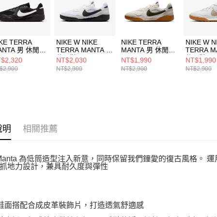
動。
KE TERRA
NIKE W NIKE
NIKE TERRA
NIKE W N
ANTA 男 休閒鞋
TERRA MANTA 女
MANTA 男 休閒鞋
TERRA M
Q4502001
休閒鞋
HQ4502005
休閒鞋
$2,320
NT$2,030
NT$1,990
NT$1,990
HQ1940100
HQ19400
$2,900
NT$2,900
NT$2,900
NT$2,900
說明
相關推薦
ra Manta 為低筒造型注入新意，同時保留我們鐘愛的復古風格
抓地力設計，兼具耐久度與彈性
質鞋面搭配合成皮革裝飾片，打造透氣舒適感