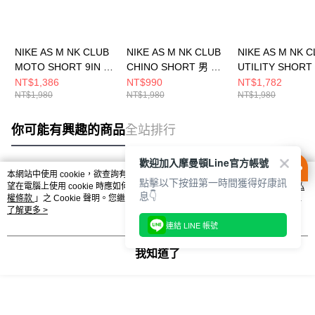
NIKE AS M NK CLUB
NIKE AS M NK CLUB
NIKE AS M NK 
MOTO SHORT 9IN 男
CHINO SHORT 男 短
UTILITY SHORT
短褲 IB8254464
褲 藍 FZ5773410
褲 IH5048297
NT$1,386
NT$990
NT$1,782
NT$1,980
NT$1,980
NT$1,980
你可能有興趣的商品
全站排行
歡迎加入摩曼頓Line官方帳號
本網站中使用 cookie，欲查詢有關本網站使用 cookie 方式之詳情，及若您不希
點擊以下按鈕第一時間獲得好康訊
熱門標籤
望在電腦上使用 cookie 時應如何變更電腦的 cookie 設定，請參閱本網站「
隱私
息👇
權條款
」之 Cookie 聲明。您繼續使用本網站即表示您同意本公司得按本網站使
用條款之 Cookie 聲明使用 cookie。
了解更多 >
連結 LINE 帳號
我知道了