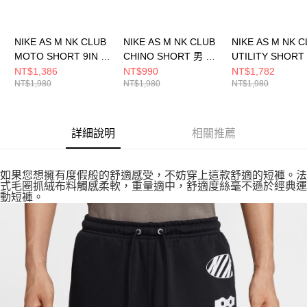
NIKE AS M NK CLUB
NIKE AS M NK CLUB
NIKE AS M NK 
MOTO SHORT 9IN 男
CHINO SHORT 男 短
UTILITY SHORT
短褲 IB8254464
褲 藍 FZ5773410
褲 IH5048297
NT$1,386
NT$990
NT$1,782
NT$1,980
NT$1,980
NT$1,980
詳細說明
相關推薦
如果您想擁有度假般的舒適感受，不妨穿上這款舒適的短褲。法
式毛圈抓絨布料觸感柔軟，重量適中，舒適度絲毫不遜於經典運
動短褲。