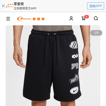
摩曼頓
開啟APP
立刻使用官方APP
0
1
/
8