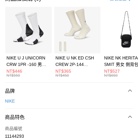
信用卡分期付款
3 期 0 利率 每期
NT$660
21家銀行
合作金庫商業銀行
第一商業銀行
LINE Pay
華南商業銀行
彰化商業銀行
Apple Pay
上海商業儲蓄銀行
台北富邦商業銀行
國泰世華商業銀行
兆豐國際商業銀行
悠遊付
臺灣中小企業銀行
台中商業銀行
NIKE U J UNICORN
NIKE U NK ED CSH
NIKE NK HERIT
匯豐（台灣）商業銀行
華泰商業銀行
CRW 1PR -160 男女
CREW 2P-144
SMIT 男女 側背
全盈+PAY
聯邦商業銀行
遠東國際商業銀行
中統襪 FZ3393100
EMBRDY 男女 短統襪
BA5871010
NT$446
NT$365
NT$527
元大商業銀行
永豐商業銀行
NT$550
NT$450
NT$650
AFTEE先享後付
FZ3073133
玉山商業銀行
星展（台灣）商業銀行
相關說明
台新國際商業銀行
中國信託商業銀行
品牌
【關於「AFTEE先享後付」】
台灣樂天信用卡公司
AFTEE先享後付是「在收到商品之後才付款」的支付方式。 讓您購物簡單
運送方式
NIKE
便利好安心！
１．簡單：不需註冊會員、不需綁卡、不需儲值。
7-11取貨(快速到店)
２．便利：只要手機號碼，簡訊認證，即可結帳。
商品特色
每筆NT$100，滿NT$1,500(含以上)免運費
３．安心：先確認商品／服務後，再付款。
商品編號
宅配
【「AFTEE先享後付」結帳流程】
１．於結帳方式選擇「AFTEE先享後付」後，將跳轉至「AFTEE先享後付」
11144293
每筆NT$100，滿NT$1,500(含以上)免運費