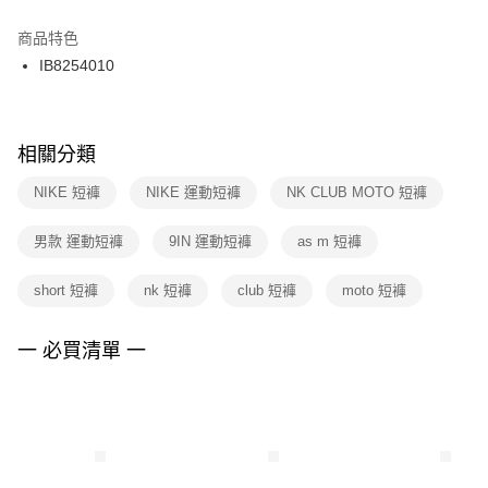
結帳頁面，進行簡訊認證並確認金額後，即可完成結帳。
２．訂單成立數日內，您將收到繳費通知簡訊。
商品特色
付款後門市自取
３．收到繳費通知簡訊後14天內，點擊此簡訊中的連結，可透過四大超商／
IB8254010
每筆NT$100，滿NT$1,500(含以上)免運費
ATM／網路銀行／等多元方式進行付款，方視為交易完成。
※ 請注意：結帳手續完成當下不需立刻繳費，但若您需要取消訂單，請聯絡
購買商品的店家。未經商家同意取消之訂單仍視為有效，需透過AFTEE先享
後付繳納相關費用。
※ 交易是否成功請以「AFTEE先享後付 」之結帳頁面顯示為準，若有關於
相關分類
是否繳費成功／繳費後需取消欲退款等相關疑問，請聯繫「AFTEE先享後付
客戶支援中心」
https://netprotections.freshdesk.com/support/home
NIKE 短褲
NIKE 運動短褲
NK CLUB MOTO 短褲
【注意事項】
男款 運動短褲
9IN 運動短褲
as m 短褲
１．透過由恩沛科技股份有限公司提供之「AFTEE先享後付」服務完成之交
易，需依本服務之必要範圍內提供個人資料，並將交易相關給付款項請求債
權轉讓予恩沛科技股份有限公司。
short 短褲
nk 短褲
club 短褲
moto 短褲
２．關於個人資料處理事宜，請瀏覽以下網址：
https://aftee.tw/terms/#terms3
３．未成年的使用者請事先徵得法定代理人或監護人之同意方可使用
一 必買清單 一
「AFTEE先享後付」，若未經同意申辦者引起之損失，本公司不負相關責
任。
４．使用「AFTEE先享後付」時，將依據個別帳號之用戶狀況，依本公司即
時審查核予不同之上限額度；若仍有額度不足之情形，本公司將視審查結果
請求用戶進行身份認證。
５．嚴禁一人註冊多個帳號或使用他人資訊註冊。若發現惡意使用之情形，
恩沛科技股份有限公司將有權停止該用戶之使用額度並採取法律行動。