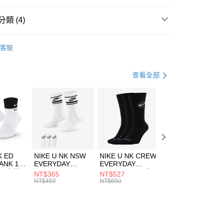
台灣）商業銀行
華泰商業銀行
業銀行
遠東國際商業銀行
類 (4)
業銀行
永豐商業銀行
享後付
業銀行
星展（台灣）商業銀行
KE
服飾
客服
際商業銀行
中國信託商業銀行
FTEE先享後付」】
上衣
短袖上衣
天信用卡公司
先享後付是「在收到商品之後才付款」的支付方式。 讓您購物簡單
心！
休閒戶外
服飾
查看全部
：不需註冊會員、不需綁卡、不需儲值。
：只要手機號碼，簡訊認證，即可結帳。
清爽穿搭｜短袖上衣4折起
(快速到店)
：先確認商品／服務後，再付款。
00，滿NT$1,500(含以上)免運費
EE先享後付」結帳流程】
方式選擇「AFTEE先享後付」後，將跳轉至「AFTEE先享後
頁面，進行簡訊認證並確認金額後，即可完成結帳。
00，滿NT$1,500(含以上)免運費
成立數日內，您將收到繳費通知簡訊。
費通知簡訊後14天內，點擊此簡訊中的連結，可透過四大超商
市自取
K ED
NIKE U NK NSW
NIKE U NK CREW
NIKE U NK
網路銀行／等多元方式進行付款，方視為交易完成。
ANK 1P
EVERYDAY
EVERYDAY
EVERYDAY LTW
00，滿NT$1,500(含以上)免運費
：結帳手續完成當下不需立刻繳費，但若您需要取消訂單，請聯
 男 中統
ESSENTIAL CR
BBALL 3PR 男女
ANKLE 3PR 男女
NT$365
NT$527
NT$365
的店家。未經商家同意取消之訂單仍視為有效，需透過AFTEE
8104
男女 短統襪
長統襪
踝襪 SX7677010
NT$450
NT$650
NT$450
繳納相關費用。
DX5089103
DA2123010
否成功請以「AFTEE先享後付 」之結帳頁面顯示為準，若有關於
功／繳費後需取消欲退款等相關疑問，請聯繫「AFTEE先享後
援中心」
https://netprotections.freshdesk.com/support/home