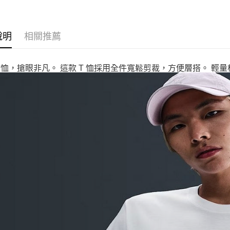
說明
相關推薦
T 恤，搶眼非凡。 這款 T 恤採用全件寬鬆剪裁，方便層搭。 