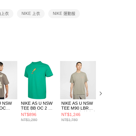
項】
恩沛科技股份有限公司提供之「AFTEE先享後付」服務完成之
袖上衣
NIKE 上衣
NIKE 運動服
依本服務之必要範圍內提供個人資料，並將交易相關給付款項請
讓予恩沛科技股份有限公司。
個人資料處理事宜，請瀏覽以下網址：
ee.tw/terms/#terms3
年的使用者請事先徵得法定代理人或監護人之同意方可使用
E先享後付」，若未經同意申辦者引起之損失，本公司不負相關責
AFTEE先享後付」時，將依據個別帳號之用戶狀況，依本公司
核予不同之上限額度；若仍有額度不足之情形，本公司將視審查
用戶進行身份認證。
一人註冊多個帳號或使用他人資訊註冊。若發現惡意使用之情
科技股份有限公司將有權停止該用戶之使用額度並採取法律行
U NSW
NIKE AS U NSW
NIKE AS U NSW
NIKE AS U NSW
 OC
TEE BB OC 2 男
TEE M90 LBR
TEE M90 LBR
 BR 男
短袖上衣
CRFT 男 短袖上衣
CRFT 男 短袖上
NT$896
NT$1,246
NT$1,246
IH5066324
HJ0615320
HJ0615901
NT$1,280
NT$1,780
NT$1,780
89