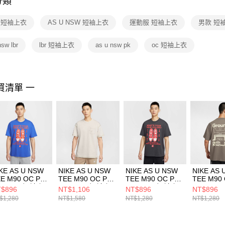
分類
【注意事
１．透過由
E 短袖上衣
AS U NSW 短袖上衣
運動服 短袖上衣
男款 短
交易，需
求債權轉
２．關於
nsw lbr
lbr 短袖上衣
as u nsw pk
oc 短袖上衣
https://aft
３．未成
「AFTE
任。
買清單 一
４．使用「
即時審查
結果請求
５．嚴禁
形，恩沛
動。
KE AS U NSW
NIKE AS U NSW
NIKE AS U NSW
NIKE AS 
E M90 OC PK
TEE M90 OC PK
TEE M90 OC PK
TEE M90
 LBR 男 短袖上
A LBR 男 短袖上
B LBR 男 短袖上
MED GFX
$896
NT$1,106
NT$896
NT$896
HJ0757480
衣 HJ0777072
衣 HJ0757060
短袖上衣
$1,280
NT$1,580
NT$1,280
NT$1,280
HQ92672