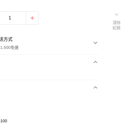
清除
紀錄
送方式
1,500免運
次付款
期付款
0 利率 每期
NT$393
21家銀行
庫商業銀行
第一商業銀行
業銀行
彰化商業銀行
業儲蓄銀行
台北富邦商業銀行
華商業銀行
兆豐國際商業銀行
3100
小企業銀行
台中商業銀行