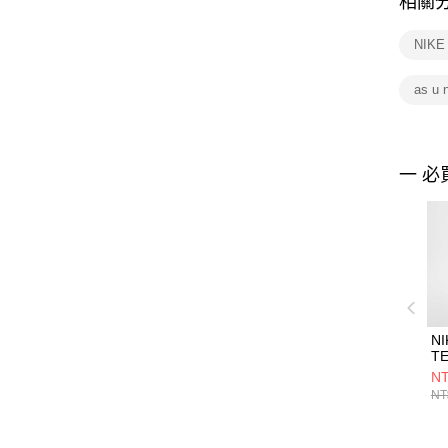
相關
NIK
as u 
一 必
NI
TE
B
NT
衣 
NT