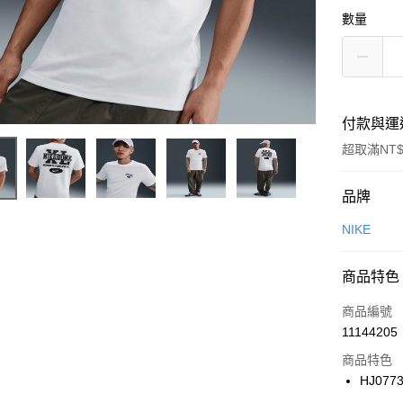
數量
付款與運
超取滿NT$
付款方式
品牌
信用卡一
NIKE
信用卡分
商品特色
3 期 
商品編號
合作金
LINE Pay
11144205
華南商
Apple Pay
上海商
商品特色
國泰世
HJ077
悠遊付
臺灣中