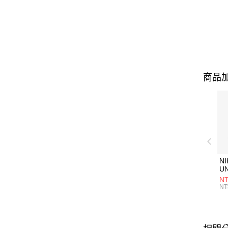
商品加
NI
U
1P
NT
統
NT