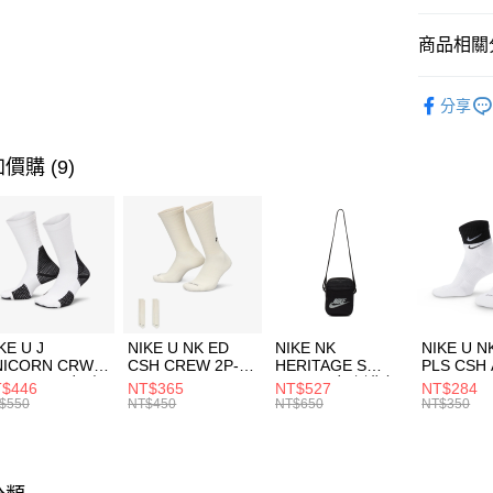
匯豐（
全盈+PAY
聯邦商
商品相關分
元大商
AFTEE先
玉山商
品牌
NI
相關說明
分享
台新國
【關於「A
男性商品
台灣樂
AFTEE
便利好安
運動類型
運送方式
價購 (9)
１．簡單
２．便利
促銷活動
7-11取貨
３．安心
每筆NT$1
【「AFT
宅配
１．於結帳
付」結帳
每筆NT$1
２．訂單
３．收到繳
付款後門
KE U J
NIKE U NK ED
NIKE NK
NIKE U N
／ATM／
NICORN CRW
CSH CREW 2P-
HERITAGE S
PLS CSH 
每筆NT$1
※ 請注意
R -160 男女 中
144 EMBRDY 男
SMIT 男女 側背包
144 DBL
$446
NT$365
NT$527
NT$284
絡購買商品
襪 FZ3393100
女 短統襪
BA5871010
襪 DH405
$550
NT$450
NT$650
NT$350
先享後付
FZ3073133
※ 交易是
是否繳費成
付客戶支