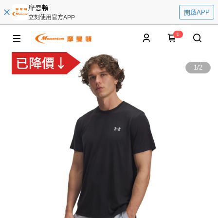
摩曼頓
開啟APP
立刻使用官方APP
0
1
/
2