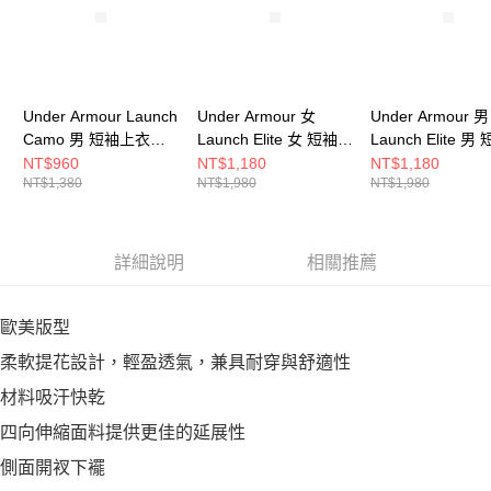
Under Armour Launch
Under Armour 女
Under Armour 男
Camo 男 短袖上衣
Launch Elite 女 短袖上
Launch Elite 
6006098-011
衣 1389564-009
衣 1389802-452
NT$960
NT$1,180
NT$1,180
NT$1,380
NT$1,980
NT$1,980
詳細說明
相關推薦
歐美版型
柔軟提花設計，輕盈透氣，兼具耐穿與舒適性
材料吸汗快乾
四向伸縮面料提供更佳的延展性
側面開衩下襬