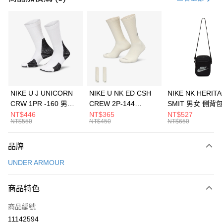
信用卡分期付款
3 期 0 利率 每期
NT$460
21家銀行
合作金庫商業銀行
第一商業銀行
LINE Pay
華南商業銀行
彰化商業銀行
Apple Pay
上海商業儲蓄銀行
台北富邦商業銀行
國泰世華商業銀行
兆豐國際商業銀行
悠遊付
臺灣中小企業銀行
台中商業銀行
NIKE U J UNICORN
NIKE U NK ED CSH
NIKE NK HERIT
匯豐（台灣）商業銀行
華泰商業銀行
CRW 1PR -160 男女
CREW 2P-144
SMIT 男女 側背
全盈+PAY
聯邦商業銀行
遠東國際商業銀行
中統襪 FZ3393100
EMBRDY 男女 短統襪
BA5871010
NT$446
NT$365
NT$527
元大商業銀行
永豐商業銀行
NT$550
NT$450
NT$650
AFTEE先享後付
FZ3073133
玉山商業銀行
星展（台灣）商業銀行
相關說明
台新國際商業銀行
中國信託商業銀行
品牌
【關於「AFTEE先享後付」】
台灣樂天信用卡公司
AFTEE先享後付是「在收到商品之後才付款」的支付方式。 讓您購物簡單
運送方式
UNDER ARMOUR
便利好安心！
１．簡單：不需註冊會員、不需綁卡、不需儲值。
7-11取貨(快速到店)
２．便利：只要手機號碼，簡訊認證，即可結帳。
商品特色
每筆NT$100，滿NT$1,500(含以上)免運費
３．安心：先確認商品／服務後，再付款。
商品編號
宅配
【「AFTEE先享後付」結帳流程】
１．於結帳方式選擇「AFTEE先享後付」後，將跳轉至「AFTEE先享後付」
11142594
每筆NT$100，滿NT$1,500(含以上)免運費