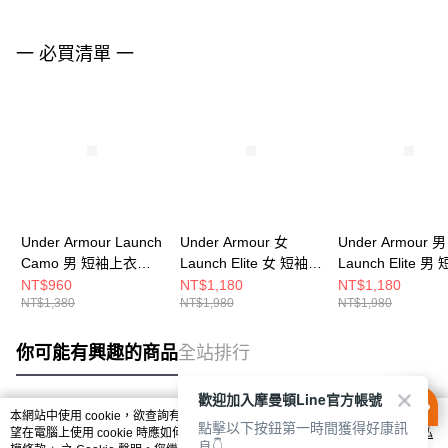
一 必買清單 一
Under Armour Launch
Under Armour 女
Under Armour 男
Camo 男 短袖上衣
Launch Elite 女 短袖上
Launch Elite 
6006098-011
衣 1389564-009
衣 1389802-452
NT$960
NT$1,180
NT$1,180
NT$1,380
NT$1,980
NT$1,980
你可能有興趣的商品
全站排行
歡迎加入摩曼頓Line官方帳號
本網站中使用 cookie，欲查詢有關本網站使用 cookie 方式之詳情，及若您不希
點擊以下按鈕第一時間獲得好康訊
熱門標籤
望在電腦上使用 cookie 時應如何變更電腦的 cookie 設定，請參閱本網站「
隱私
息👇