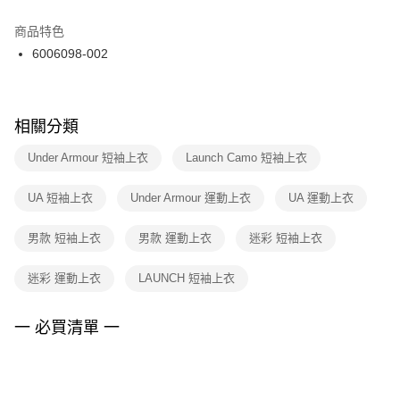
結帳頁面，進行簡訊認證並確認金額後，即可完成結帳。
２．訂單成立數日內，您將收到繳費通知簡訊。
商品特色
付款後門市自取
３．收到繳費通知簡訊後14天內，點擊此簡訊中的連結，可透過四大超商／
6006098-002
每筆NT$100，滿NT$1,500(含以上)免運費
ATM／網路銀行／等多元方式進行付款，方視為交易完成。
※ 請注意：結帳手續完成當下不需立刻繳費，但若您需要取消訂單，請聯絡
購買商品的店家。未經商家同意取消之訂單仍視為有效，需透過AFTEE先享
後付繳納相關費用。
※ 交易是否成功請以「AFTEE先享後付 」之結帳頁面顯示為準，若有關於
相關分類
是否繳費成功／繳費後需取消欲退款等相關疑問，請聯繫「AFTEE先享後付
客戶支援中心」
https://netprotections.freshdesk.com/support/home
Under Armour 短袖上衣
Launch Camo 短袖上衣
【注意事項】
UA 短袖上衣
Under Armour 運動上衣
UA 運動上衣
１．透過由恩沛科技股份有限公司提供之「AFTEE先享後付」服務完成之交
易，需依本服務之必要範圍內提供個人資料，並將交易相關給付款項請求債
權轉讓予恩沛科技股份有限公司。
男款 短袖上衣
男款 運動上衣
迷彩 短袖上衣
２．關於個人資料處理事宜，請瀏覽以下網址：
https://aftee.tw/terms/#terms3
迷彩 運動上衣
LAUNCH 短袖上衣
３．未成年的使用者請事先徵得法定代理人或監護人之同意方可使用
「AFTEE先享後付」，若未經同意申辦者引起之損失，本公司不負相關責
任。
一 必買清單 一
４．使用「AFTEE先享後付」時，將依據個別帳號之用戶狀況，依本公司即
時審查核予不同之上限額度；若仍有額度不足之情形，本公司將視審查結果
請求用戶進行身份認證。
５．嚴禁一人註冊多個帳號或使用他人資訊註冊。若發現惡意使用之情形，
恩沛科技股份有限公司將有權停止該用戶之使用額度並採取法律行動。