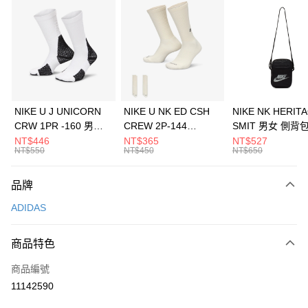
信用卡分期付款
3 期 0 利率 每期
NT$563
21家銀行
合作金庫商業銀行
第一商業銀行
LINE Pay
華南商業銀行
彰化商業銀行
Apple Pay
上海商業儲蓄銀行
台北富邦商業銀行
國泰世華商業銀行
兆豐國際商業銀行
悠遊付
臺灣中小企業銀行
台中商業銀行
NIKE U J UNICORN
NIKE U NK ED CSH
NIKE NK HERIT
匯豐（台灣）商業銀行
華泰商業銀行
CRW 1PR -160 男女
CREW 2P-144
SMIT 男女 側背
全盈+PAY
聯邦商業銀行
遠東國際商業銀行
中統襪 FZ3393100
EMBRDY 男女 短統襪
BA5871010
NT$446
NT$365
NT$527
元大商業銀行
永豐商業銀行
NT$550
NT$450
NT$650
AFTEE先享後付
FZ3073133
玉山商業銀行
星展（台灣）商業銀行
相關說明
台新國際商業銀行
中國信託商業銀行
品牌
【關於「AFTEE先享後付」】
台灣樂天信用卡公司
AFTEE先享後付是「在收到商品之後才付款」的支付方式。 讓您購物簡單
運送方式
ADIDAS
便利好安心！
１．簡單：不需註冊會員、不需綁卡、不需儲值。
7-11取貨(快速到店)
２．便利：只要手機號碼，簡訊認證，即可結帳。
商品特色
每筆NT$100，滿NT$1,500(含以上)免運費
３．安心：先確認商品／服務後，再付款。
商品編號
宅配
【「AFTEE先享後付」結帳流程】
１．於結帳方式選擇「AFTEE先享後付」後，將跳轉至「AFTEE先享後付」
11142590
每筆NT$100，滿NT$1,500(含以上)免運費
結帳頁面，進行簡訊認證並確認金額後，即可完成結帳。