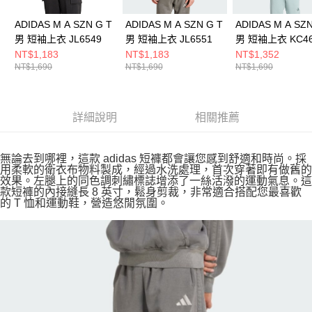
ADIDAS M A SZN G T
ADIDAS M A SZN G T
ADIDAS M A SZN
男 短袖上衣 JL6549
男 短袖上衣 JL6551
男 短袖上衣 KC46
NT$1,183
NT$1,183
NT$1,352
NT$1,690
NT$1,690
NT$1,690
詳細說明
相關推薦
無論去到哪裡，這款 adidas 短褲都會讓您感到舒適和時尚。採
用柔軟的衛衣布物料製成，經過水洗處理，首次穿著即有做舊的
效果。左腿上的同色調刺繡標誌增添了一絲活潑的運動氣息。這
款短褲的內接縫長 8 英寸，鬆身剪裁，非常適合搭配您最喜歡
的 T 恤和運動鞋，營造悠閒氛圍。