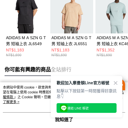
ADIDAS M A SZN G T
ADIDAS M A SZN G T
ADIDAS M A SZN
男 短袖上衣 JL6549
男 短袖上衣 JL6551
男 短袖上衣 KC46
NT$1,183
NT$1,183
NT$1,352
NT$1,690
NT$1,690
NT$1,690
你可能有興趣的商品
全站排行
歡迎加入摩曼頓Line官方帳號
本網站中使用 cookie，欲查詢有關本網站使用 cookie 方式之詳情，及若您不希
點擊以下按鈕第一時間獲得好康訊
熱門標籤
望在電腦上使用 cookie 時應如何變更電腦的 cookie 設定，請參閱本網站「
隱私
息👇
權條款
」之 Cookie 聲明。您繼續使用本網站即表示您同意本公司得按本網站使
用條款之 Cookie 聲明使用 cookie。
了解更多 >
連結 LINE 帳號
我知道了