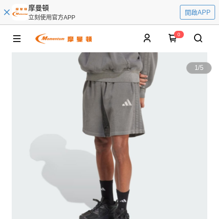
摩曼頓
開啟APP
立刻使用官方APP
0
1
/
5