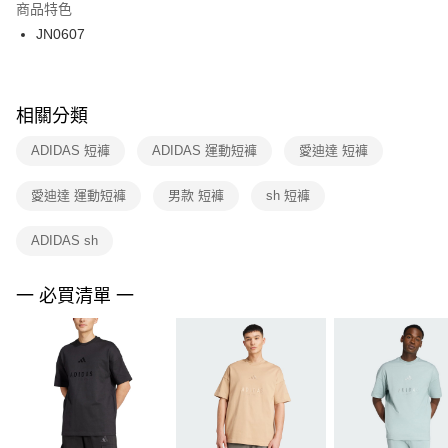
２．訂單成立數日內，您將收到繳費通知簡訊。
商品特色
付款後門市自取
３．收到繳費通知簡訊後14天內，點擊此簡訊中的連結，可透過四大超商／
JN0607
每筆NT$100，滿NT$1,500(含以上)免運費
ATM／網路銀行／等多元方式進行付款，方視為交易完成。
※ 請注意：結帳手續完成當下不需立刻繳費，但若您需要取消訂單，請聯絡
購買商品的店家。未經商家同意取消之訂單仍視為有效，需透過AFTEE先享
後付繳納相關費用。
※ 交易是否成功請以「AFTEE先享後付 」之結帳頁面顯示為準，若有關於
相關分類
是否繳費成功／繳費後需取消欲退款等相關疑問，請聯繫「AFTEE先享後付
客戶支援中心」
https://netprotections.freshdesk.com/support/home
ADIDAS 短褲
ADIDAS 運動短褲
愛迪達 短褲
【注意事項】
愛迪達 運動短褲
男款 短褲
sh 短褲
１．透過由恩沛科技股份有限公司提供之「AFTEE先享後付」服務完成之交
易，需依本服務之必要範圍內提供個人資料，並將交易相關給付款項請求債
權轉讓予恩沛科技股份有限公司。
ADIDAS sh
２．關於個人資料處理事宜，請瀏覽以下網址：
https://aftee.tw/terms/#terms3
３．未成年的使用者請事先徵得法定代理人或監護人之同意方可使用
一 必買清單 一
「AFTEE先享後付」，若未經同意申辦者引起之損失，本公司不負相關責
任。
４．使用「AFTEE先享後付」時，將依據個別帳號之用戶狀況，依本公司即
時審查核予不同之上限額度；若仍有額度不足之情形，本公司將視審查結果
請求用戶進行身份認證。
５．嚴禁一人註冊多個帳號或使用他人資訊註冊。若發現惡意使用之情形，
恩沛科技股份有限公司將有權停止該用戶之使用額度並採取法律行動。