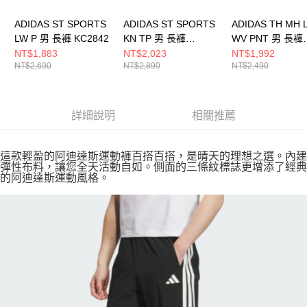
ADIDAS ST SPORTS
ADIDAS ST SPORTS
ADIDAS TH MH 
LW P 男 長褲 KC2842
KN TP 男 長褲
WV PNT 男 長褲
KC5317
KR2551
NT$1,883
NT$2,023
NT$1,992
NT$2,690
NT$2,890
NT$2,490
詳細說明
相關推薦
這款輕盈的阿迪達斯運動褲百搭百搭，是晴天的理想之選。內建
彈性布料，讓您全天活動自如。側面的三條紋標誌更增添了經典
的阿迪達斯運動風格。