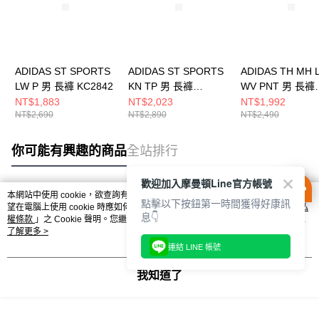
ADIDAS ST SPORTS
ADIDAS ST SPORTS
ADIDAS TH MH 
LW P 男 長褲 KC2842
KN TP 男 長褲
WV PNT 男 長褲
KC5317
KR2551
NT$1,883
NT$2,023
NT$1,992
NT$2,690
NT$2,890
NT$2,490
你可能有興趣的商品
全站排行
歡迎加入摩曼頓Line官方帳號
本網站中使用 cookie，欲查詢有關本網站使用 cookie 方式之詳情，及若您不希
點擊以下按鈕第一時間獲得好康訊
熱門標籤
望在電腦上使用 cookie 時應如何變更電腦的 cookie 設定，請參閱本網站「
隱私
息👇
權條款
」之 Cookie 聲明。您繼續使用本網站即表示您同意本公司得按本網站使
用條款之 Cookie 聲明使用 cookie。
了解更多 >
連結 LINE 帳號
我知道了