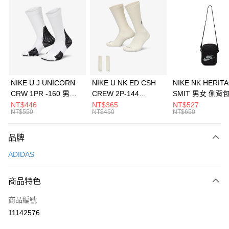
信用卡分期付款
3 期 0 利率 每期
NT$896
21家銀行
合作金庫商業銀行
第一商業銀行
LINE Pay
華南商業銀行
彰化商業銀行
Apple Pay
上海商業儲蓄銀行
台北富邦商業銀行
國泰世華商業銀行
兆豐國際商業銀行
悠遊付
臺灣中小企業銀行
台中商業銀行
NIKE U J UNICORN
NIKE U NK ED CSH
NIKE NK HERIT
匯豐（台灣）商業銀行
華泰商業銀行
CRW 1PR -160 男女
CREW 2P-144
SMIT 男女 側背
全盈+PAY
聯邦商業銀行
遠東國際商業銀行
中統襪 FZ3393100
EMBRDY 男女 短統襪
BA5871010
NT$446
NT$365
NT$527
元大商業銀行
永豐商業銀行
NT$550
NT$450
NT$650
AFTEE先享後付
FZ3073133
玉山商業銀行
星展（台灣）商業銀行
相關說明
台新國際商業銀行
中國信託商業銀行
品牌
【關於「AFTEE先享後付」】
台灣樂天信用卡公司
AFTEE先享後付是「在收到商品之後才付款」的支付方式。 讓您購物簡單
運送方式
ADIDAS
便利好安心！
１．簡單：不需註冊會員、不需綁卡、不需儲值。
7-11取貨(快速到店)
２．便利：只要手機號碼，簡訊認證，即可結帳。
商品特色
每筆NT$100，滿NT$1,500(含以上)免運費
３．安心：先確認商品／服務後，再付款。
商品編號
宅配
【「AFTEE先享後付」結帳流程】
１．於結帳方式選擇「AFTEE先享後付」後，將跳轉至「AFTEE先享後付」
11142576
每筆NT$100，滿NT$1,500(含以上)免運費
結帳頁面，進行簡訊認證並確認金額後，即可完成結帳。