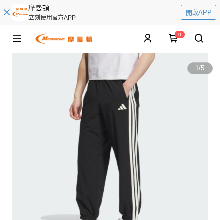
摩曼頓
開啟APP
立刻使用官方APP
0
1
/
5