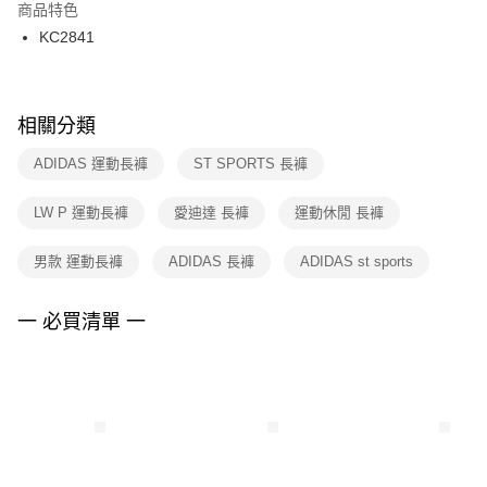
２．訂單成立數日內，您將收到繳費通知簡訊。
商品特色
付款後門市自取
３．收到繳費通知簡訊後14天內，點擊此簡訊中的連結，可透過四大超商／
KC2841
每筆NT$100，滿NT$1,500(含以上)免運費
ATM／網路銀行／等多元方式進行付款，方視為交易完成。
※ 請注意：結帳手續完成當下不需立刻繳費，但若您需要取消訂單，請聯絡
購買商品的店家。未經商家同意取消之訂單仍視為有效，需透過AFTEE先享
後付繳納相關費用。
※ 交易是否成功請以「AFTEE先享後付 」之結帳頁面顯示為準，若有關於
相關分類
是否繳費成功／繳費後需取消欲退款等相關疑問，請聯繫「AFTEE先享後付
客戶支援中心」
https://netprotections.freshdesk.com/support/home
ADIDAS 運動長褲
ST SPORTS 長褲
【注意事項】
LW P 運動長褲
愛迪達 長褲
運動休閒 長褲
１．透過由恩沛科技股份有限公司提供之「AFTEE先享後付」服務完成之交
易，需依本服務之必要範圍內提供個人資料，並將交易相關給付款項請求債
權轉讓予恩沛科技股份有限公司。
男款 運動長褲
ADIDAS 長褲
ADIDAS st sports
２．關於個人資料處理事宜，請瀏覽以下網址：
https://aftee.tw/terms/#terms3
３．未成年的使用者請事先徵得法定代理人或監護人之同意方可使用
一 必買清單 一
「AFTEE先享後付」，若未經同意申辦者引起之損失，本公司不負相關責
任。
４．使用「AFTEE先享後付」時，將依據個別帳號之用戶狀況，依本公司即
時審查核予不同之上限額度；若仍有額度不足之情形，本公司將視審查結果
請求用戶進行身份認證。
５．嚴禁一人註冊多個帳號或使用他人資訊註冊。若發現惡意使用之情形，
恩沛科技股份有限公司將有權停止該用戶之使用額度並採取法律行動。