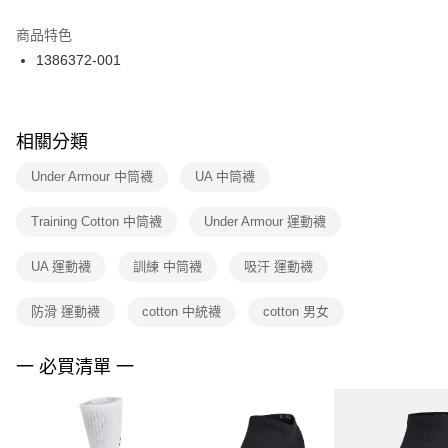
結帳頁面，進行簡訊認證並確認金額後，即可完成結帳。
２．訂單成立數日內，您將收到繳費通知簡訊。
商品特色
付款後門市自取
３．收到繳費通知簡訊後14天內，點擊此簡訊中的連結，可透過四大超商／
1386372-001
每筆NT$100，滿NT$1,500(含以上)免運費
ATM／網路銀行／等多元方式進行付款，方視為交易完成。
※ 請注意：結帳手續完成當下不需立刻繳費，但若您需要取消訂單，請聯絡
購買商品的店家。未經商家同意取消之訂單仍視為有效，需透過AFTEE先享
後付繳納相關費用。
※ 交易是否成功請以「AFTEE先享後付 」之結帳頁面顯示為準，若有關於
相關分類
是否繳費成功／繳費後需取消欲退款等相關疑問，請聯繫「AFTEE先享後付
客戶支援中心」
https://netprotections.freshdesk.com/support/home
Under Armour 中筒襪
UA 中筒襪
【注意事項】
Training Cotton 中筒襪
Under Armour 運動襪
１．透過由恩沛科技股份有限公司提供之「AFTEE先享後付」服務完成之交
易，需依本服務之必要範圍內提供個人資料，並將交易相關給付款項請求債
權轉讓予恩沛科技股份有限公司。
UA 運動襪
訓練 中筒襪
吸汗 運動襪
２．關於個人資料處理事宜，請瀏覽以下網址：
https://aftee.tw/terms/#terms3
防滑 運動襪
cotton 中統襪
cotton 男女
３．未成年的使用者請事先徵得法定代理人或監護人之同意方可使用
「AFTEE先享後付」，若未經同意申辦者引起之損失，本公司不負相關責
任。
一 必買清單 一
４．使用「AFTEE先享後付」時，將依據個別帳號之用戶狀況，依本公司即
時審查核予不同之上限額度；若仍有額度不足之情形，本公司將視審查結果
請求用戶進行身份認證。
５．嚴禁一人註冊多個帳號或使用他人資訊註冊。若發現惡意使用之情形，
恩沛科技股份有限公司將有權停止該用戶之使用額度並採取法律行動。