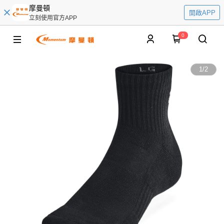
摩曼頓
開啟APP
立刻使用官方APP
0
1
/
2