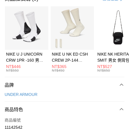
信用卡分期付款
3 期 0 利率 每期
NT$226
21家銀行
合作金庫商業銀行
第一商業銀行
LINE Pay
華南商業銀行
彰化商業銀行
Apple Pay
上海商業儲蓄銀行
台北富邦商業銀行
國泰世華商業銀行
兆豐國際商業銀行
悠遊付
臺灣中小企業銀行
台中商業銀行
NIKE U J UNICORN
NIKE U NK ED CSH
NIKE NK HERIT
匯豐（台灣）商業銀行
華泰商業銀行
CRW 1PR -160 男女
CREW 2P-144
SMIT 男女 側背
全盈+PAY
聯邦商業銀行
遠東國際商業銀行
中統襪 FZ3393100
EMBRDY 男女 短統襪
BA5871010
NT$446
NT$365
NT$527
元大商業銀行
永豐商業銀行
NT$550
NT$450
NT$650
AFTEE先享後付
FZ3073133
玉山商業銀行
星展（台灣）商業銀行
相關說明
台新國際商業銀行
中國信託商業銀行
品牌
【關於「AFTEE先享後付」】
台灣樂天信用卡公司
AFTEE先享後付是「在收到商品之後才付款」的支付方式。 讓您購物簡單
運送方式
UNDER ARMOUR
便利好安心！
１．簡單：不需註冊會員、不需綁卡、不需儲值。
7-11取貨(快速到店)
２．便利：只要手機號碼，簡訊認證，即可結帳。
商品特色
每筆NT$100，滿NT$1,500(含以上)免運費
３．安心：先確認商品／服務後，再付款。
商品編號
宅配
【「AFTEE先享後付」結帳流程】
１．於結帳方式選擇「AFTEE先享後付」後，將跳轉至「AFTEE先享後付」
11142542
每筆NT$100，滿NT$1,500(含以上)免運費