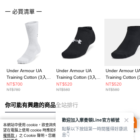
一 必買清單 一
Under Armour UA
Under Armour UA
Under Armour U
Training Cotton (3入)
Training Cotton (3入)
Training Cotton 
男女 中統襪 1386311-
男女 踝襪 1386313-
男女 踝襪 138631
NT$700
NT$520
NT$520
NT$780
NT$580
NT$580
100
001
001
你可能有興趣的商品
全站排行
歡迎加入摩曼頓Line官方帳號
本網站中使用 cookie，欲查詢有關本網站使用 cookie 方式之詳情，及若您不希
點擊以下按鈕第一時間獲得好康訊
熱門標籤
望在電腦上使用 cookie 時應如何變更電腦的 cookie 設定，請參閱本網站「
隱私
息👇
權條款
」之 Cookie 聲明。您繼續使用本網站即表示您同意本公司得按本網站使