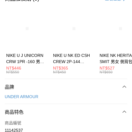
信用卡分期付款
3 期 0 利率 每期
NT$360
21家銀行
合作金庫商業銀行
第一商業銀行
LINE Pay
華南商業銀行
彰化商業銀行
Apple Pay
上海商業儲蓄銀行
台北富邦商業銀行
國泰世華商業銀行
兆豐國際商業銀行
悠遊付
臺灣中小企業銀行
台中商業銀行
NIKE U J UNICORN
NIKE U NK ED CSH
NIKE NK HERIT
匯豐（台灣）商業銀行
華泰商業銀行
CRW 1PR -160 男女
CREW 2P-144
SMIT 男女 側背
全盈+PAY
聯邦商業銀行
遠東國際商業銀行
中統襪 FZ3393100
EMBRDY 男女 短統襪
BA5871010
NT$446
NT$365
NT$527
元大商業銀行
永豐商業銀行
NT$550
NT$450
NT$650
AFTEE先享後付
FZ3073133
玉山商業銀行
星展（台灣）商業銀行
相關說明
台新國際商業銀行
中國信託商業銀行
品牌
【關於「AFTEE先享後付」】
台灣樂天信用卡公司
AFTEE先享後付是「在收到商品之後才付款」的支付方式。 讓您購物簡單
運送方式
UNDER ARMOUR
便利好安心！
１．簡單：不需註冊會員、不需綁卡、不需儲值。
7-11取貨(快速到店)
２．便利：只要手機號碼，簡訊認證，即可結帳。
商品特色
每筆NT$100，滿NT$1,500(含以上)免運費
３．安心：先確認商品／服務後，再付款。
商品編號
宅配
【「AFTEE先享後付」結帳流程】
１．於結帳方式選擇「AFTEE先享後付」後，將跳轉至「AFTEE先享後付」
11142537
每筆NT$100，滿NT$1,500(含以上)免運費