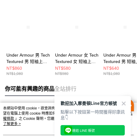
Under Armour 男 Tech
Under Armour 女 Tech
Under Armour 男
Textured 男 短袖上衣
Textured 女 短袖上衣
Textured 男 短
1382796-023
1383641-001
1382796-044
NT$860
NT$580
NT$640
NT$1,080
NT$980
NT$1,080
你可能有興趣的商品
全站排行
歡迎加入摩曼頓Line官方帳號
本網站中使用 cookie，欲查詢有關本網站使用 cookie 方式之詳情，及若您不希
點擊以下按鈕第一時間獲得好康訊
熱門標籤
望在電腦上使用 cookie 時應如何變更電腦的 cookie 設定，請參閱本網站「
隱私
息👇
權條款
」之 Cookie 聲明。您繼續使用本網站即表示您同意本公司得按本網站使
用條款之 Cookie 聲明使用 cookie。
了解更多 >
連結 LINE 帳號