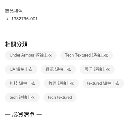
結帳頁面，進行簡訊認證並確認金額後，即可完成結帳。
２．訂單成立數日內，您將收到繳費通知簡訊。
商品特色
付款後門市自取
３．收到繳費通知簡訊後14天內，點擊此簡訊中的連結，可透過四大超商／
1382796-001
每筆NT$100，滿NT$1,500(含以上)免運費
ATM／網路銀行／等多元方式進行付款，方視為交易完成。
※ 請注意：結帳手續完成當下不需立刻繳費，但若您需要取消訂單，請聯絡
購買商品的店家。未經商家同意取消之訂單仍視為有效，需透過AFTEE先享
後付繳納相關費用。
※ 交易是否成功請以「AFTEE先享後付 」之結帳頁面顯示為準，若有關於
相關分類
是否繳費成功／繳費後需取消欲退款等相關疑問，請聯繫「AFTEE先享後付
客戶支援中心」
https://netprotections.freshdesk.com/support/home
Under Armour 短袖上衣
Tech Textured 短袖上衣
【注意事項】
UA 短袖上衣
透氣 短袖上衣
吸汗 短袖上衣
１．透過由恩沛科技股份有限公司提供之「AFTEE先享後付」服務完成之交
易，需依本服務之必要範圍內提供個人資料，並將交易相關給付款項請求債
權轉讓予恩沛科技股份有限公司。
科技 短袖上衣
紋理 短袖上衣
textured 短袖上衣
２．關於個人資料處理事宜，請瀏覽以下網址：
https://aftee.tw/terms/#terms3
tech 短袖上衣
tech textured
３．未成年的使用者請事先徵得法定代理人或監護人之同意方可使用
「AFTEE先享後付」，若未經同意申辦者引起之損失，本公司不負相關責
任。
一 必買清單 一
４．使用「AFTEE先享後付」時，將依據個別帳號之用戶狀況，依本公司即
時審查核予不同之上限額度；若仍有額度不足之情形，本公司將視審查結果
請求用戶進行身份認證。
５．嚴禁一人註冊多個帳號或使用他人資訊註冊。若發現惡意使用之情形，
恩沛科技股份有限公司將有權停止該用戶之使用額度並採取法律行動。