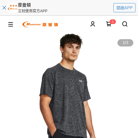
摩曼頓
開啟APP
立刻使用官方APP
0
1
/
3