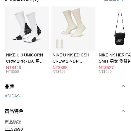
信用卡分期付款
3 期 0 利率 每期
NT$2,600
21家銀行
合作金庫商業銀行
第一商業銀行
LINE Pay
華南商業銀行
彰化商業銀行
Apple Pay
上海商業儲蓄銀行
台北富邦商業銀行
國泰世華商業銀行
兆豐國際商業銀行
悠遊付
臺灣中小企業銀行
台中商業銀行
NIKE U J UNICORN
NIKE U NK ED CSH
NIKE NK HERIT
匯豐（台灣）商業銀行
華泰商業銀行
CRW 1PR -160 男女
CREW 2P-144
SMIT 男女 側背
全盈+PAY
聯邦商業銀行
遠東國際商業銀行
中統襪 FZ3393100
EMBRDY 男女 短統襪
BA5871010
NT$446
NT$365
NT$527
元大商業銀行
永豐商業銀行
NT$550
NT$450
NT$650
AFTEE先享後付
FZ3073133
玉山商業銀行
星展（台灣）商業銀行
相關說明
台新國際商業銀行
中國信託商業銀行
品牌
【關於「AFTEE先享後付」】
台灣樂天信用卡公司
AFTEE先享後付是「在收到商品之後才付款」的支付方式。 讓您購物簡單
運送方式
ADIDAS
便利好安心！
１．簡單：不需註冊會員、不需綁卡、不需儲值。
7-11取貨(快速到店)
２．便利：只要手機號碼，簡訊認證，即可結帳。
商品特色
每筆NT$100，滿NT$1,500(含以上)免運費
３．安心：先確認商品／服務後，再付款。
商品編號
宅配
【「AFTEE先享後付」結帳流程】
１．於結帳方式選擇「AFTEE先享後付」後，將跳轉至「AFTEE先享後付」
11132690
每筆NT$100，滿NT$1,500(含以上)免運費