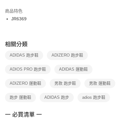
結帳頁面，進行簡訊認證並確認金額後，即可完成結帳。
２．訂單成立數日內，您將收到繳費通知簡訊。
商品特色
付款後門市自取
３．收到繳費通知簡訊後14天內，點擊此簡訊中的連結，可透過四大超商／
JR6369
每筆NT$100，滿NT$1,500(含以上)免運費
ATM／網路銀行／等多元方式進行付款，方視為交易完成。
※ 請注意：結帳手續完成當下不需立刻繳費，但若您需要取消訂單，請聯絡
購買商品的店家。未經商家同意取消之訂單仍視為有效，需透過AFTEE先享
後付繳納相關費用。
※ 交易是否成功請以「AFTEE先享後付 」之結帳頁面顯示為準，若有關於
相關分類
是否繳費成功／繳費後需取消欲退款等相關疑問，請聯繫「AFTEE先享後付
客戶支援中心」
https://netprotections.freshdesk.com/support/home
ADIDAS 跑步鞋
ADIZERO 跑步鞋
【注意事項】
ADIOS PRO 跑步鞋
ADIDAS 運動鞋
１．透過由恩沛科技股份有限公司提供之「AFTEE先享後付」服務完成之交
易，需依本服務之必要範圍內提供個人資料，並將交易相關給付款項請求債
權轉讓予恩沛科技股份有限公司。
ADIZERO 運動鞋
男款 跑步鞋
男款 運動鞋
２．關於個人資料處理事宜，請瀏覽以下網址：
https://aftee.tw/terms/#terms3
跑步 運動鞋
ADIDAS 跑步
adios 跑步鞋
３．未成年的使用者請事先徵得法定代理人或監護人之同意方可使用
「AFTEE先享後付」，若未經同意申辦者引起之損失，本公司不負相關責
任。
一 必買清單 一
４．使用「AFTEE先享後付」時，將依據個別帳號之用戶狀況，依本公司即
時審查核予不同之上限額度；若仍有額度不足之情形，本公司將視審查結果
請求用戶進行身份認證。
５．嚴禁一人註冊多個帳號或使用他人資訊註冊。若發現惡意使用之情形，
恩沛科技股份有限公司將有權停止該用戶之使用額度並採取法律行動。