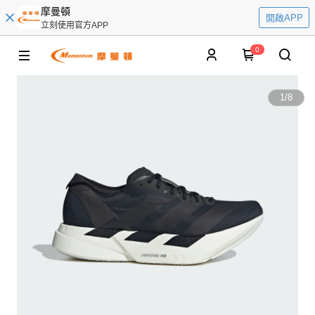
摩曼頓
開啟APP
立刻使用官方APP
0
1
/
8