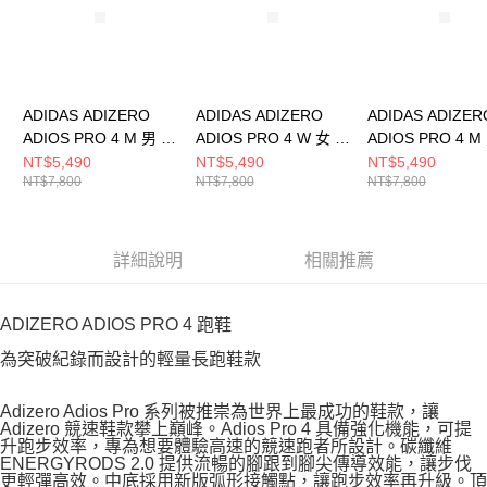
ADIDAS ADIZERO
ADIDAS ADIZERO
ADIDAS ADIZER
ADIOS PRO 4 M 男 跑
ADIOS PRO 4 W 女 跑
ADIOS PRO 4 M
步鞋 JP6624
步鞋 JR1243
步鞋 KI4438
NT$5,490
NT$5,490
NT$5,490
NT$7,800
NT$7,800
NT$7,800
詳細說明
相關推薦
ADIZERO ADIOS PRO 4 跑鞋
為突破紀錄而設計的輕量長跑鞋款
Adizero Adios Pro 系列被推崇為世界上最成功的鞋款，讓
Adizero 競速鞋款攀上巔峰。Adios Pro 4 具備強化機能，可提
升跑步效率，專為想要體驗高速的競速跑者所設計。碳纖維
ENERGYRODS 2.0 提供流暢的腳跟到腳尖傳導效能，讓步伐
更輕彈高效。中底採用新版弧形接觸點，讓跑步效率再升級。頂