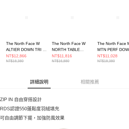
The North Face W
The North Face W
The North Face 
ALTIER DOWN TRI -
NORTH TABLE
MTN PERF DO
AP 女 兩件式外套
DOWN TRICLIMATE -
TRI JACKET - A
NT$12,866
NT$11,816
NT$11,028
NT$18,380
NT$16,880
NT$18,380
NF0A8GK6KX7
AP 女 兩件式外套
兩件式外套
NF0A8ED1QLI
NF0A81QSBOX
詳細說明
相關推薦
ZIP IN 自由穿搭設計
RDS認證550蓬鬆度羽絨填充
可自由調節下擺，加強防風效果