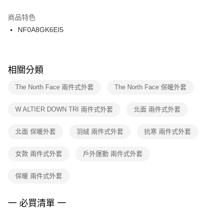
結帳頁面，進行簡訊認證並確認金額後，即可完成結帳。
２．訂單成立數日內，您將收到繳費通知簡訊。
商品特色
付款後門市自取
３．收到繳費通知簡訊後14天內，點擊此簡訊中的連結，可透過四大超商／
NF0A8GK6EI5
每筆NT$100，滿NT$1,500(含以上)免運費
ATM／網路銀行／等多元方式進行付款，方視為交易完成。
※ 請注意：結帳手續完成當下不需立刻繳費，但若您需要取消訂單，請聯絡
購買商品的店家。未經商家同意取消之訂單仍視為有效，需透過AFTEE先享
後付繳納相關費用。
※ 交易是否成功請以「AFTEE先享後付 」之結帳頁面顯示為準，若有關於
相關分類
是否繳費成功／繳費後需取消欲退款等相關疑問，請聯繫「AFTEE先享後付
客戶支援中心」
https://netprotections.freshdesk.com/support/home
The North Face 兩件式外套
The North Face 保暖外套
【注意事項】
W ALTIER DOWN TRI 兩件式外套
北面 兩件式外套
１．透過由恩沛科技股份有限公司提供之「AFTEE先享後付」服務完成之交
易，需依本服務之必要範圍內提供個人資料，並將交易相關給付款項請求債
權轉讓予恩沛科技股份有限公司。
北面 保暖外套
羽絨 兩件式外套
抗寒 兩件式外套
２．關於個人資料處理事宜，請瀏覽以下網址：
https://aftee.tw/terms/#terms3
女款 兩件式外套
戶外運動 兩件式外套
３．未成年的使用者請事先徵得法定代理人或監護人之同意方可使用
「AFTEE先享後付」，若未經同意申辦者引起之損失，本公司不負相關責
任。
保暖 兩件式外套
４．使用「AFTEE先享後付」時，將依據個別帳號之用戶狀況，依本公司即
時審查核予不同之上限額度；若仍有額度不足之情形，本公司將視審查結果
請求用戶進行身份認證。
一 必買清單 一
５．嚴禁一人註冊多個帳號或使用他人資訊註冊。若發現惡意使用之情形，
恩沛科技股份有限公司將有權停止該用戶之使用額度並採取法律行動。