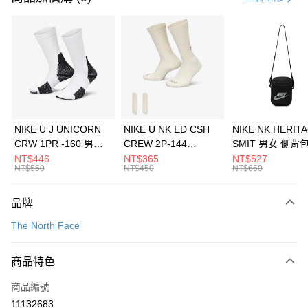
信用卡分期付款
3 期 0 利率 每期
NT$6,126
21家銀行
合作金庫商業銀行
第一商業銀行
LINE Pay
華南商業銀行
彰化商業銀行
Apple Pay
上海商業儲蓄銀行
台北富邦商業銀行
國泰世華商業銀行
兆豐國際商業銀行
悠遊付
臺灣中小企業銀行
台中商業銀行
NIKE U J UNICORN
NIKE U NK ED CSH
NIKE NK HERIT
匯豐（台灣）商業銀行
華泰商業銀行
CRW 1PR -160 男女
CREW 2P-144
SMIT 男女 側背
全盈+PAY
聯邦商業銀行
遠東國際商業銀行
中統襪 FZ3393100
EMBRDY 男女 短統襪
BA5871010
NT$446
NT$365
NT$527
元大商業銀行
永豐商業銀行
NT$550
NT$450
NT$650
AFTEE先享後付
FZ3073133
玉山商業銀行
星展（台灣）商業銀行
相關說明
台新國際商業銀行
中國信託商業銀行
品牌
【關於「AFTEE先享後付」】
台灣樂天信用卡公司
AFTEE先享後付是「在收到商品之後才付款」的支付方式。 讓您購物簡單
運送方式
The North Face
便利好安心！
１．簡單：不需註冊會員、不需綁卡、不需儲值。
7-11取貨(快速到店)
２．便利：只要手機號碼，簡訊認證，即可結帳。
商品特色
每筆NT$100，滿NT$1,500(含以上)免運費
３．安心：先確認商品／服務後，再付款。
商品編號
宅配
【「AFTEE先享後付」結帳流程】
１．於結帳方式選擇「AFTEE先享後付」後，將跳轉至「AFTEE先享後付」
11132683
每筆NT$100，滿NT$1,500(含以上)免運費