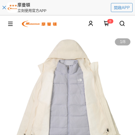
摩曼頓
開啟APP
立刻使用官方APP
0
1
/
8