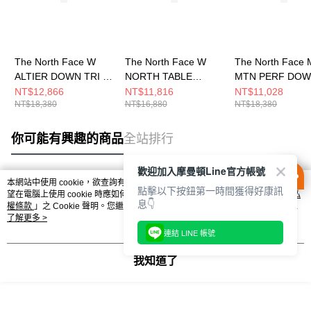
The North Face W
The North Face W
The North Face 
ALTIER DOWN TRI -
NORTH TABLE
MTN PERF DO
AP 女 兩件式外套
DOWN TRICLIMATE -
TRI JACKET - A
NT$12,866
NT$11,816
NT$11,028
NT$18,380
NT$16,880
NT$18,380
NF0A8GK6KX7
AP 女 兩件式外套
兩件式外套
NF0A8ED1QLI
NF0A81QSBOX
你可能有興趣的商品
全站排行
歡迎加入摩曼頓Line官方帳號
本網站中使用 cookie，欲查詢有關本網站使用 cookie 方式之詳情，及若您不希
點擊以下按鈕第一時間獲得好康訊
熱門標籤
望在電腦上使用 cookie 時應如何變更電腦的 cookie 設定，請參閱本網站「
隱私
息👇
權條款
」之 Cookie 聲明。您繼續使用本網站即表示您同意本公司得按本網站使
用條款之 Cookie 聲明使用 cookie。
了解更多 >
連結 LINE 帳號
我知道了