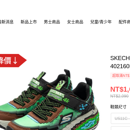
最新消息
新品上市
男士商品
女士商品
兒童/青少年
配件
SKEC
40216
超取滿NT$
NT$1,
NT$2,090
鞋類尺寸
US11C