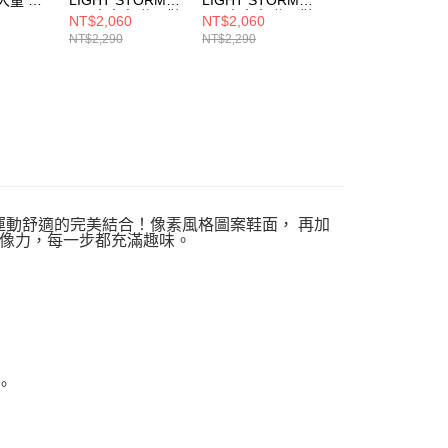
3.0 中大童 休閒鞋
3.0 中大童 休閒鞋
中大童 休閒鞋
NT$2,060
NT$2,060
NT$1,790
AQMT
400151LCCYL
400151LBKSL
404204LSLW
NT$2,290
NT$2,290
NT$1,990
格與運動舒適的完美結合！像素風格圖案鞋面， 再加
像力，每一步都充滿趣味。
。