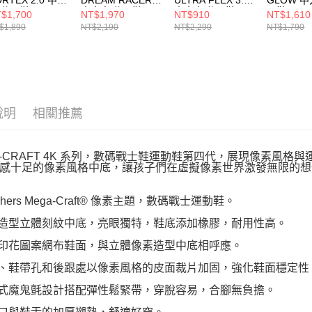
 休閒鞋
中大童 休閒鞋
中大童 休閒鞋
閒鞋
$1,700
NT$1,970
NT$910
NT$1,610
0605LSLBK
303067LLAV
303801LLTPK
303713L
$1,890
NT$2,190
NT$2,290
NT$1,790
說明
相關推薦
A-CRAFT 4K 系列，數碼戰士鞋運動鞋第四代，展現像素風
感十足的像素風格中底，讓孩子們在虛擬像素世界激發無限的想
echers Mega-Craft® 像素主題，數碼戰士運動鞋。
素造型立體刻紋中底，亮眼獨特，鞋底添加橡膠，耐用性高。
素印花圖案網布鞋面，與立體像素造型中底相呼應。
頭、鞋帶孔和後跟處以像素風格的皮面裁片加固，強化鞋面穩定性
片式魔鬼氈設計搭配彈性鬆緊帶，穿脫容易，合腳無負擔。