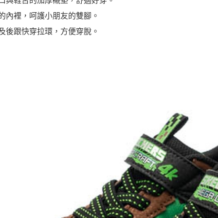
領口與鞋舌的加厚襯墊，舒適好穿。
軟的內裡，呵護小朋友的雙腳。
舌及後跟快穿拉環，方便穿脫。