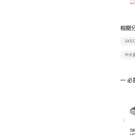
統
NT
相關
SKE
中大
一 必
S
V