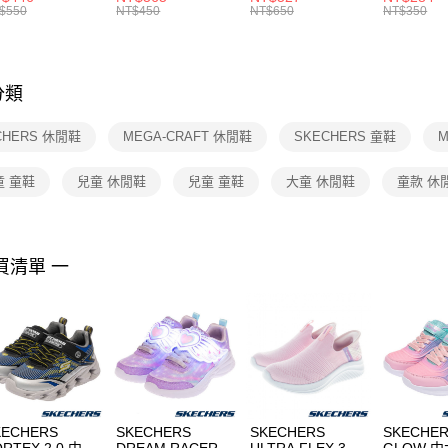
絡購買商品
襪 FZ3393100
女 短統襪
BA5871010
襪 DH405
$550
NT$450
NT$650
NT$350
先享後付
FZ3073133
※ 交易是
是否繳費成
付客戶支
分類
【注意事
１．透過由
CHERS 休閒鞋
MEGA-CRAFT 休閒鞋
SKECHERS 童鞋
M
交易，需
求債權轉
２．關於
童 童鞋
兒童 休閒鞋
兒童 童鞋
大童 休閒鞋
童款 休
https://aft
３．未成
「AFTE
任。
買清單 一
４．使用「
即時審查
結果請求
５．嚴禁
形，恩沛
動。
KECHERS
SKECHERS
SKECHERS
SKECHER
ORTEX 2.0 中大
DREAM RACER
ULTRA FLEX 3.0
GLOW 中