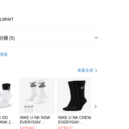
業銀行
彰化商業銀行
業儲蓄銀行
台北富邦商業銀行
華商業銀行
兆豐國際商業銀行
0LBRMT
小企業銀行
台中商業銀行
台灣）商業銀行
華泰商業銀行
業銀行
遠東國際商業銀行
類 (5)
業銀行
永豐商業銀行
享後付
業銀行
星展（台灣）商業銀行
ECHERS
客服
際商業銀行
中國信託商業銀行
FTEE先享後付」】
年
鞋類
休閒鞋
天信用卡公司
先享後付是「在收到商品之後才付款」的支付方式。 讓您購物簡單
心！
休閒戶外
鞋
查看全部
：不需註冊會員、不需綁卡、不需儲值。
：只要手機號碼，簡訊認證，即可結帳。
專區⬇
(快速到店)
：先確認商品／服務後，再付款。
00，滿NT$1,500(含以上)免運費
兒童/青少年｜鞋服6折起
EE先享後付」結帳流程】
方式選擇「AFTEE先享後付」後，將跳轉至「AFTEE先享後
頁面，進行簡訊認證並確認金額後，即可完成結帳。
00，滿NT$1,500(含以上)免運費
成立數日內，您將收到繳費通知簡訊。
費通知簡訊後14天內，點擊此簡訊中的連結，可透過四大超商
市自取
K ED
NIKE U NK NSW
NIKE U NK CREW
NIKE U NK
網路銀行／等多元方式進行付款，方視為交易完成。
ANK 1P
EVERYDAY
EVERYDAY
EVERYDAY LTW
00，滿NT$1,500(含以上)免運費
：結帳手續完成當下不需立刻繳費，但若您需要取消訂單，請聯
 男 中統
ESSENTIAL CR
BBALL 3PR 男女
ANKLE 3PR 男女
NT$365
NT$527
NT$365