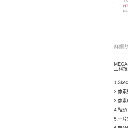
童
NT
40
NT
詳細
MEG
上科技
1.Sk
2.像
3.像
4.鞋
5.一