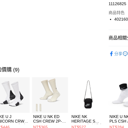
LINE Pay
11126825
華南商
Apple Pay
上海商
商品特色
國泰世
40216
悠遊付
臺灣中
匯豐（
全盈+PAY
聯邦商
商品相關分
元大商
AFTEE先
玉山商
品牌
SK
相關說明
分享
台新國
【關於「A
兒童/青少
台灣樂
AFTEE
便利好安
運動類型
運送方式
價購 (9)
１．簡單
２．便利
限時降價
7-11取貨
３．安心
每筆NT$1
促銷活動
【「AFT
宅配
１．於結帳
付」結帳
每筆NT$1
２．訂單
３．收到繳
付款後門
KE U J
NIKE U NK ED
NIKE NK
NIKE U N
／ATM／
NICORN CRW
CSH CREW 2P-
HERITAGE S
PLS CSH 
每筆NT$1
※ 請注意
R -160 男女 中
144 EMBRDY 男
SMIT 男女 側背包
144 DBL
$446
NT$365
NT$527
NT$284