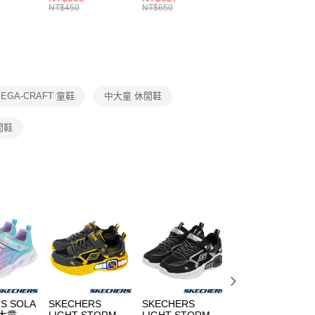
的店家。未經商家同意取消之訂單仍視為有效，需透過AFTEE
8104
男女 短統襪
長統襪
踝襪 SX7677010
NT$450
NT$650
NT$450
繳納相關費用。
DX5089103
DA2123010
否成功請以「AFTEE先享後付 」之結帳頁面顯示為準，若有關於
功／繳費後需取消欲退款等相關疑問，請聯繫「AFTEE先享後
援中心」
https://netprotections.freshdesk.com/support/home
項】
恩沛科技股份有限公司提供之「AFTEE先享後付」服務完成之
EGA-CRAFT 童鞋
中大童 休閒鞋
依本服務之必要範圍內提供個人資料，並將交易相關給付款項請
讓予恩沛科技股份有限公司。
個人資料處理事宜，請瀏覽以下網址：
閒鞋
ee.tw/terms/#terms3
年的使用者請事先徵得法定代理人或監護人之同意方可使用
E先享後付」，若未經同意申辦者引起之損失，本公司不負相關責
AFTEE先享後付」時，將依據個別帳號之用戶狀況，依本公司
核予不同之上限額度；若仍有額度不足之情形，本公司將視審查
用戶進行身份認證。
一人註冊多個帳號或使用他人資訊註冊。若發現惡意使用之情
科技股份有限公司將有權停止該用戶之使用額度並採取法律行
S SOLA
SKECHERS
SKECHERS
SKECHERS
大童 休
LIGHT STORM
LIGHT STORM
RETRO-GRAPH