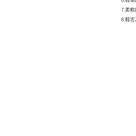
6.鞋
7.柔
8.鞋