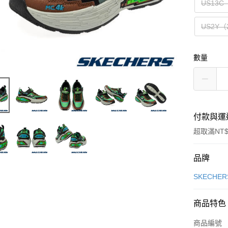
US13C
US2Y（
數量
付款與運
超取滿NT$
付款方式
品牌
信用卡一
SKECHER
信用卡分
商品特色
3 期 
商品編號
合作金