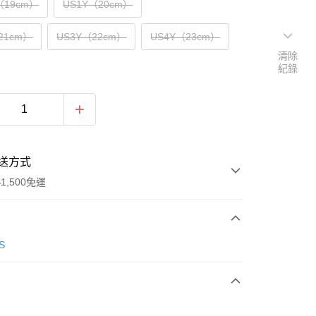
（19cm）
US1Y（20cm）
21cm）
US3Y（22cm）
US4Y（23cm）
清除
紀錄
送方式
1,500免運
次付款
S
期付款
0 利率 每期
NT$696
21家銀行
庫商業銀行
第一商業銀行