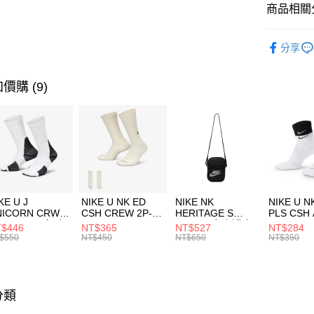
聯邦商
商品相關分
元大商
AFTEE先
玉山商
品牌
NB
相關說明
分享
台新國
【關於「A
男性商品
台灣樂
AFTEE
便利好安
兒童/青少
運送方式
價購 (9)
１．簡單
２．便利
運動類型
7-11取貨
３．安心
每筆NT$1
促銷活動
【「AFT
宅配
１．於結帳
付」結帳
每筆NT$1
２．訂單
３．收到繳
付款後門
KE U J
NIKE U NK ED
NIKE NK
NIKE U N
／ATM／
NICORN CRW
CSH CREW 2P-
HERITAGE S
PLS CSH 
每筆NT$1
※ 請注意
R -160 男女 中
144 EMBRDY 男
SMIT 男女 側背包
144 DBL
$446
NT$365
NT$527
NT$284
絡購買商品
襪 FZ3393100
女 短統襪
BA5871010
襪 DH405
$550
NT$450
NT$650
NT$350
先享後付
FZ3073133
※ 交易是
是否繳費成
付客戶支
分類
【注意事