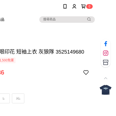
0
商品
網眼印花 短袖上衣 灰狼隊 3525149680
1,500免運
86
L
XL