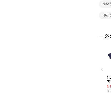
NBA
印花
一 必
N
男
狼
NT
NT