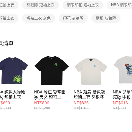
１．透過由
 短袖上衣
灰狼隊 短袖上衣
網眼印花 短袖上衣
NBA 網眼
交易，需
求債權轉
２．關於
 短袖上衣
短袖上衣 灰色
印花 灰狼隊
網眼 灰狼隊
https://aft
３．未成
「AFTE
任。
買清單 一
４．使用「
即時審查
結果請求
５．嚴禁
形，恩沛
動。
BA 純色大隊徽
NBA 隊伍 簍空圖
NBA 落肩 變色龍
NBA 兒童
女 短袖上衣 灰
案 男女 短袖上衣
短袖上衣 灰狼隊
寬版 印花
隊 3625113580
灰狼隊
3525102411
衣 灰狼隊
$690
NT$896
NT$826
NT$616
3625104020
35261011
$1,380
NT$1,280
NT$1,180
NT$880