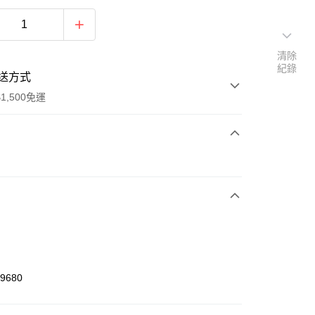
清除
紀錄
送方式
1,500免運
次付款
期付款
0 利率 每期
NT$326
21家銀行
庫商業銀行
第一商業銀行
業銀行
彰化商業銀行
業儲蓄銀行
台北富邦商業銀行
華商業銀行
兆豐國際商業銀行
49680
小企業銀行
台中商業銀行
台灣）商業銀行
華泰商業銀行