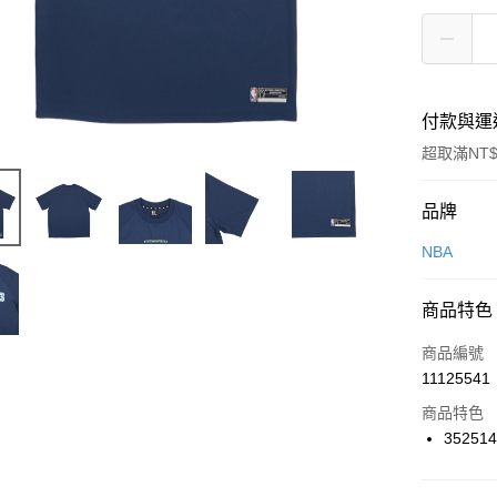
付款與運
超取滿NT$
付款方式
品牌
信用卡一
NBA
信用卡分
商品特色
3 期 
商品編號
合作金
LINE Pay
11125541
華南商
Apple Pay
上海商
商品特色
國泰世
35251
悠遊付
臺灣中
匯豐（
全盈+PAY