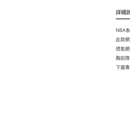
詳細
NBA
此款網
透氣網
胸前隊
下擺專