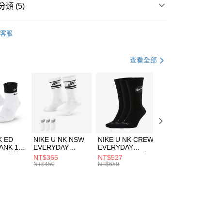
業銀行
遠東國際商業銀行
類 (5)
業銀行
永豐商業銀行
享後付
業銀行
星展（台灣）商業銀行
A
全系列服飾
客服
際商業銀行
中國信託商業銀行
FTEE先享後付」】
上衣
短袖上衣
天信用卡公司
先享後付是「在收到商品之後才付款」的支付方式。 讓您購物簡單
心！
年
上衣
短袖上衣
查看全部
：不需註冊會員、不需綁卡、不需儲值。
：只要手機號碼，簡訊認證，即可結帳。
休閒戶外
服飾
(快速到店)
：先確認商品／服務後，再付款。
00，滿NT$1,500(含以上)免運費
清爽穿搭｜短袖上衣4折起
EE先享後付」結帳流程】
方式選擇「AFTEE先享後付」後，將跳轉至「AFTEE先享後
頁面，進行簡訊認證並確認金額後，即可完成結帳。
00，滿NT$1,500(含以上)免運費
成立數日內，您將收到繳費通知簡訊。
費通知簡訊後14天內，點擊此簡訊中的連結，可透過四大超商
市自取
K ED
NIKE U NK NSW
NIKE U NK CREW
NIKE U NK
網路銀行／等多元方式進行付款，方視為交易完成。
ANK 1P
EVERYDAY
EVERYDAY
EVERYDAY LTW
00，滿NT$1,500(含以上)免運費
：結帳手續完成當下不需立刻繳費，但若您需要取消訂單，請聯
 男 中統
ESSENTIAL CR
BBALL 3PR 男女
ANKLE 3PR 男女
NT$365
NT$527
NT$365
的店家。未經商家同意取消之訂單仍視為有效，需透過AFTEE
8104
男女 短統襪
長統襪
踝襪 SX7677010
NT$450
NT$650
NT$450
繳納相關費用。
DX5089103
DA2123010
否成功請以「AFTEE先享後付 」之結帳頁面顯示為準，若有關於
功／繳費後需取消欲退款等相關疑問，請聯繫「AFTEE先享後
援中心」
https://netprotections.freshdesk.com/support/home
項】