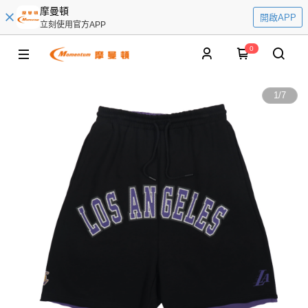
摩曼頓
開啟APP
立刻使用官方APP
0
1
/
7