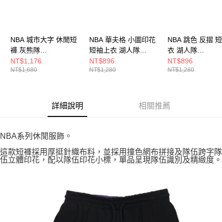
NBA 城市大字 休閒短
NBA 華夫格 小圖印花
NBA 跳色 反摺 
褲 灰熊隊
短袖上衣 湖人隊
衣 湖人隊
3525150112
3625107231
3525105460
NT$1,176
NT$896
NT$896
NT$1,680
NT$1,280
NT$1,280
詳細說明
相關推薦
NBA系列休閒服飾。
這款短褲採用厚挺針織布料，並採用撞色網布拼接及隊伍跨字隊
伍立體印花，配以隊伍印花小標，單品呈現隊伍識別及精緻度。