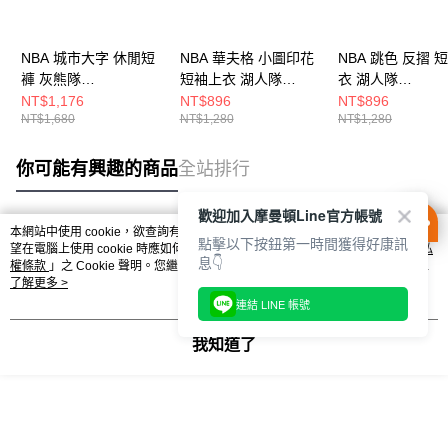
NBA 城市大字 休閒短
NBA 華夫格 小圖印花
NBA 跳色 反摺 
褲 灰熊隊
短袖上衣 湖人隊
衣 湖人隊
3525150112
3625107231
3525105460
NT$1,176
NT$896
NT$896
NT$1,680
NT$1,280
NT$1,280
你可能有興趣的商品
全站排行
歡迎加入摩曼頓Line官方帳號
本網站中使用 cookie，欲查詢有關本網站使用 cookie 方式之詳情，及若您不希
點擊以下按鈕第一時間獲得好康訊
熱門標籤
望在電腦上使用 cookie 時應如何變更電腦的 cookie 設定，請參閱本網站「
隱私
息👇
權條款
」之 Cookie 聲明。您繼續使用本網站即表示您同意本公司得按本網站使
用條款之 Cookie 聲明使用 cookie。
了解更多 >
連結 LINE 帳號
我知道了