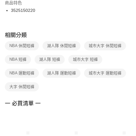
２．訂單成立數日內，您將收到繳費通知簡訊。
商品特色
付款後門市自取
３．收到繳費通知簡訊後14天內，點擊此簡訊中的連結，可透過四大超商／
3525150220
每筆NT$100，滿NT$1,500(含以上)免運費
ATM／網路銀行／等多元方式進行付款，方視為交易完成。
※ 請注意：結帳手續完成當下不需立刻繳費，但若您需要取消訂單，請聯絡
購買商品的店家。未經商家同意取消之訂單仍視為有效，需透過AFTEE先享
後付繳納相關費用。
※ 交易是否成功請以「AFTEE先享後付 」之結帳頁面顯示為準，若有關於
相關分類
是否繳費成功／繳費後需取消欲退款等相關疑問，請聯繫「AFTEE先享後付
客戶支援中心」
https://netprotections.freshdesk.com/support/home
NBA 休閒短褲
湖人隊 休閒短褲
城市大字 休閒短褲
【注意事項】
NBA 短褲
湖人隊 短褲
城市大字 短褲
１．透過由恩沛科技股份有限公司提供之「AFTEE先享後付」服務完成之交
易，需依本服務之必要範圍內提供個人資料，並將交易相關給付款項請求債
權轉讓予恩沛科技股份有限公司。
NBA 運動短褲
湖人隊 運動短褲
城市大字 運動短褲
２．關於個人資料處理事宜，請瀏覽以下網址：
https://aftee.tw/terms/#terms3
大字 休閒短褲
３．未成年的使用者請事先徵得法定代理人或監護人之同意方可使用
「AFTEE先享後付」，若未經同意申辦者引起之損失，本公司不負相關責
任。
一 必買清單 一
４．使用「AFTEE先享後付」時，將依據個別帳號之用戶狀況，依本公司即
時審查核予不同之上限額度；若仍有額度不足之情形，本公司將視審查結果
請求用戶進行身份認證。
５．嚴禁一人註冊多個帳號或使用他人資訊註冊。若發現惡意使用之情形，
恩沛科技股份有限公司將有權停止該用戶之使用額度並採取法律行動。