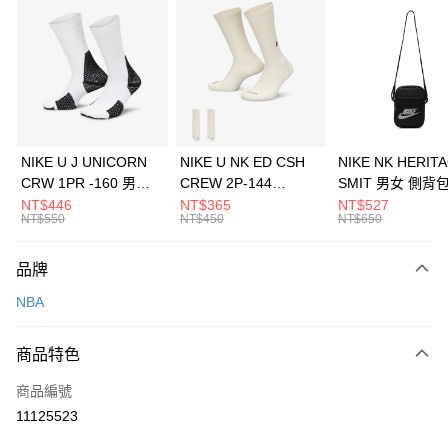
信用卡分期付款
3 期 0 利率 每期
NT$560
21家銀行
合作金庫商業銀行
第一商業銀行
LINE Pay
華南商業銀行
彰化商業銀行
Apple Pay
上海商業儲蓄銀行
台北富邦商業銀行
國泰世華商業銀行
兆豐國際商業銀行
悠遊付
臺灣中小企業銀行
台中商業銀行
NIKE U J UNICORN
NIKE U NK ED CSH
NIKE NK HERIT
匯豐（台灣）商業銀行
華泰商業銀行
CRW 1PR -160 男女
CREW 2P-144
SMIT 男女 側背
全盈+PAY
聯邦商業銀行
遠東國際商業銀行
中統襪 FZ3393100
EMBRDY 男女 短統襪
BA5871010
NT$446
NT$365
NT$527
元大商業銀行
永豐商業銀行
NT$550
NT$450
NT$650
AFTEE先享後付
FZ3073133
玉山商業銀行
星展（台灣）商業銀行
相關說明
台新國際商業銀行
中國信託商業銀行
品牌
【關於「AFTEE先享後付」】
台灣樂天信用卡公司
AFTEE先享後付是「在收到商品之後才付款」的支付方式。 讓您購物簡單
運送方式
NBA
便利好安心！
１．簡單：不需註冊會員、不需綁卡、不需儲值。
7-11取貨(快速到店)
２．便利：只要手機號碼，簡訊認證，即可結帳。
商品特色
每筆NT$100，滿NT$1,500(含以上)免運費
３．安心：先確認商品／服務後，再付款。
商品編號
宅配
【「AFTEE先享後付」結帳流程】
１．於結帳方式選擇「AFTEE先享後付」後，將跳轉至「AFTEE先享後付」
11125523
每筆NT$100，滿NT$1,500(含以上)免運費
結帳頁面，進行簡訊認證並確認金額後，即可完成結帳。