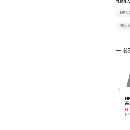
相關
NBA
青少
一 必
N
基
35
NT
NT