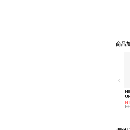
商品加
NI
U
1P
NT
統
NT