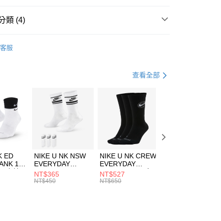
台灣）商業銀行
華泰商業銀行
業銀行
遠東國際商業銀行
類 (4)
業銀行
永豐商業銀行
享後付
業銀行
星展（台灣）商業銀行
A
全系列服飾
客服
際商業銀行
中國信託商業銀行
FTEE先享後付」】
年
下著
短褲
天信用卡公司
先享後付是「在收到商品之後才付款」的支付方式。 讓您購物簡單
心！
休閒戶外
服飾
查看全部
：不需註冊會員、不需綁卡、不需儲值。
：只要手機號碼，簡訊認證，即可結帳。
兒童/青少年｜鞋服6折起
(快速到店)
：先確認商品／服務後，再付款。
00，滿NT$1,500(含以上)免運費
EE先享後付」結帳流程】
方式選擇「AFTEE先享後付」後，將跳轉至「AFTEE先享後
頁面，進行簡訊認證並確認金額後，即可完成結帳。
00，滿NT$1,500(含以上)免運費
成立數日內，您將收到繳費通知簡訊。
費通知簡訊後14天內，點擊此簡訊中的連結，可透過四大超商
市自取
K ED
NIKE U NK NSW
NIKE U NK CREW
NIKE U NK
網路銀行／等多元方式進行付款，方視為交易完成。
ANK 1P
EVERYDAY
EVERYDAY
EVERYDAY LTW
00，滿NT$1,500(含以上)免運費
：結帳手續完成當下不需立刻繳費，但若您需要取消訂單，請聯
 男 中統
ESSENTIAL CR
BBALL 3PR 男女
ANKLE 3PR 男女
NT$365
NT$527
NT$365
的店家。未經商家同意取消之訂單仍視為有效，需透過AFTEE
8104
男女 短統襪
長統襪
踝襪 SX7677010
NT$450
NT$650
NT$450
繳納相關費用。
DX5089103
DA2123010
否成功請以「AFTEE先享後付 」之結帳頁面顯示為準，若有關於
功／繳費後需取消欲退款等相關疑問，請聯繫「AFTEE先享後
援中心」
https://netprotections.freshdesk.com/support/home