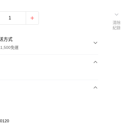
清除
紀錄
送方式
1,500免運
次付款
期付款
0 利率 每期
NT$326
21家銀行
庫商業銀行
第一商業銀行
業銀行
彰化商業銀行
業儲蓄銀行
台北富邦商業銀行
華商業銀行
兆豐國際商業銀行
50120
小企業銀行
台中商業銀行