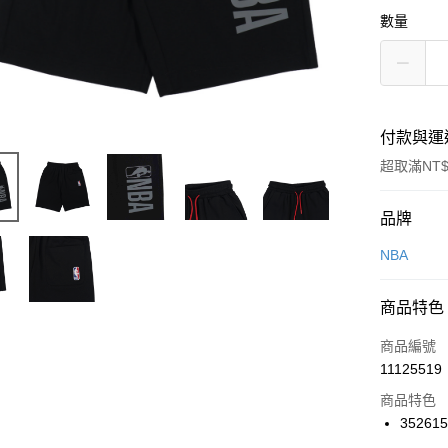
數量
付款與運
超取滿NT$
付款方式
品牌
信用卡一
NBA
信用卡分
商品特色
3 期 
商品編號
合作金
LINE Pay
11125519
華南商
Apple Pay
上海商
商品特色
國泰世
35261
悠遊付
臺灣中