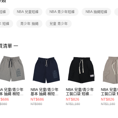
分類
【注意事
１．透過由
 短褲
NBA 兒童短褲
NBA 青少年短褲
NBA 抽繩短褲
交易，需
求債權轉
２．關於
年 短褲
青少年 抽繩
兒童 青少年
https://aft
３．未成
「AFTE
任。
買清單 一
４．使用「
即時審查
結果請求
５．嚴禁
形，恩沛
動。
BA 兒童/青少年
NBA 兒童/青少年
NBA 兒童/青少年
NBA 兒童
本 抽繩 棉短褲
基本 抽繩 棉短褲
工裝口袋 短褲
工裝口袋 
26150112
3526150180
3526152020
35261520
$686
NT$686
NT$826
NT$826
$980
NT$980
NT$1,180
NT$1,180