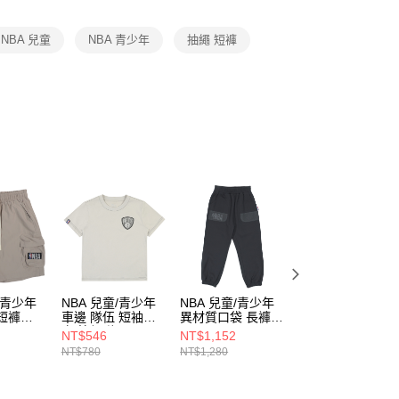
項】
恩沛科技股份有限公司提供之「AFTEE先享後付」服務完成之
NBA 兒童
NBA 青少年
抽繩 短褲
依本服務之必要範圍內提供個人資料，並將交易相關給付款項請
讓予恩沛科技股份有限公司。
個人資料處理事宜，請瀏覽以下網址：
ee.tw/terms/#terms3
年的使用者請事先徵得法定代理人或監護人之同意方可使用
E先享後付」，若未經同意申辦者引起之損失，本公司不負相關責
AFTEE先享後付」時，將依據個別帳號之用戶狀況，依本公司
核予不同之上限額度；若仍有額度不足之情形，本公司將視審查
用戶進行身份認證。
一人註冊多個帳號或使用他人資訊註冊。若發現惡意使用之情
科技股份有限公司將有權停止該用戶之使用額度並採取法律行
/青少年
NBA 兒童/青少年
NBA 兒童/青少年
NBA 兒童/青少年
短褲
車邊 隊伍 短袖上
異材質口袋 長褲
異材質口袋 長褲
12
衣 籃網隊
3556150120
3556150130
NT$546
NT$1,152
NT$1,152
3626100311
NT$780
NT$1,280
NT$1,280