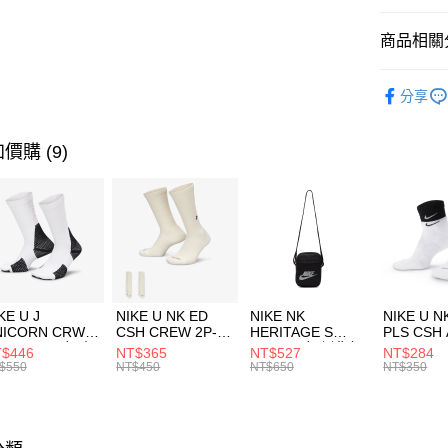
匯豐（
全盈+PAY
聯邦商
商品相關分
元大商
AFTEE先
玉山商
品牌
NB
相關說明
分享
台新國
【關於「A
兒童/青少
台灣樂
AFTEE
便利好安
運動類型
運送方式
價購 (9)
１．簡單
２．便利
促銷活動
7-11取貨
３．安心
每筆NT$1
【「AFT
宅配
１．於結帳
付」結帳
每筆NT$1
２．訂單
３．收到繳
付款後門
KE U J
NIKE U NK ED
NIKE NK
NIKE U N
／ATM／
NICORN CRW
CSH CREW 2P-
HERITAGE S
PLS CSH 
每筆NT$1
※ 請注意
R -160 男女 中
144 EMBRDY 男
SMIT 男女 側背包
144 DBL
$446
NT$365
NT$527
NT$284
絡購買商品
襪 FZ3393100
女 短統襪
BA5871010
襪 DH405
$550
NT$450
NT$650
NT$350
先享後付
FZ3073133
※ 交易是
是否繳費成
付客戶支