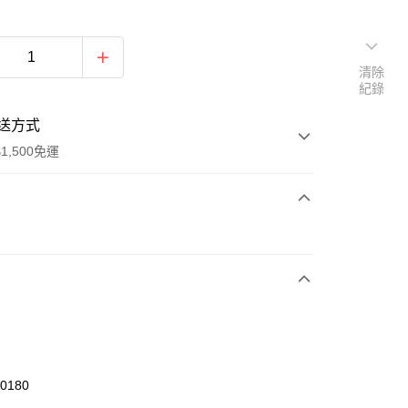
清除
紀錄
送方式
1,500免運
次付款
期付款
0 利率 每期
NT$326
21家銀行
庫商業銀行
第一商業銀行
業銀行
彰化商業銀行
業儲蓄銀行
台北富邦商業銀行
華商業銀行
兆豐國際商業銀行
50180
小企業銀行
台中商業銀行