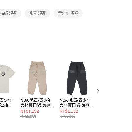
項】
恩沛科技股份有限公司提供之「AFTEE先享後付」服務完成之
抽繩 短褲
兒童 短褲
青少年 短褲
依本服務之必要範圍內提供個人資料，並將交易相關給付款項請
讓予恩沛科技股份有限公司。
個人資料處理事宜，請瀏覽以下網址：
ee.tw/terms/#terms3
年的使用者請事先徵得法定代理人或監護人之同意方可使用
E先享後付」，若未經同意申辦者引起之損失，本公司不負相關責
AFTEE先享後付」時，將依據個別帳號之用戶狀況，依本公司
核予不同之上限額度；若仍有額度不足之情形，本公司將視審查
用戶進行身份認證。
一人註冊多個帳號或使用他人資訊註冊。若發現惡意使用之情
科技股份有限公司將有權停止該用戶之使用額度並採取法律行
/青少年
NBA 兒童/青少年
NBA 兒童/青少年
NBA 兒童/青少年
 短袖上
異材質口袋 長褲
異材質口袋 長褲
迷彩印花 短袖上
3556150130
3556150120
尼克隊
NT$1,152
NT$1,152
NT$616
11
3626100700
NT$1,280
NT$1,280
NT$880