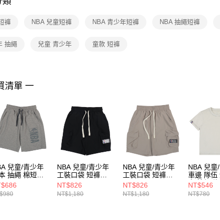
分類
【注意事
１．透過由
 短褲
NBA 兒童短褲
NBA 青少年短褲
NBA 抽繩短褲
交易，需
求債權轉
２．關於
年 抽繩
兒童 青少年
童款 短褲
https://aft
３．未成
「AFTE
任。
買清單 一
４．使用「
即時審查
結果請求
５．嚴禁
形，恩沛
動。
BA 兒童/青少年
NBA 兒童/青少年
NBA 兒童/青少年
NBA 兒童
本 抽繩 棉短褲
工裝口袋 短褲
工裝口袋 短褲
車邊 隊伍
26150112
3526152020
3526152012
衣 籃網隊
$686
NT$826
NT$826
NT$546
36261003
$980
NT$1,180
NT$1,180
NT$780