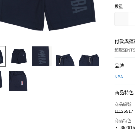
數量
付款與運
超取滿NT$
付款方式
品牌
信用卡一
NBA
信用卡分
商品特色
3 期 
商品編號
合作金
LINE Pay
11125517
華南商
Apple Pay
上海商
商品特色
國泰世
35261
悠遊付
臺灣中