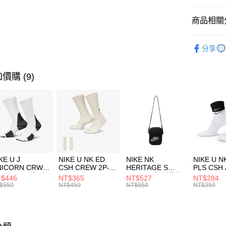
匯豐（
全盈+PAY
聯邦商
商品相關分
元大商
AFTEE先
玉山商
品牌
NB
相關說明
分享
台新國
【關於「A
兒童/青少
台灣樂
AFTEE
便利好安
運動類型
運送方式
價購 (9)
１．簡單
２．便利
促銷活動
7-11取貨
３．安心
每筆NT$1
【「AFT
宅配
１．於結帳
付」結帳
每筆NT$1
２．訂單
３．收到繳
付款後門
KE U J
NIKE U NK ED
NIKE NK
NIKE U N
／ATM／
NICORN CRW
CSH CREW 2P-
HERITAGE S
PLS CSH 
每筆NT$1
※ 請注意
R -160 男女 中
144 EMBRDY 男
SMIT 男女 側背包
144 DBL
$446
NT$365
NT$527
NT$284
絡購買商品
襪 FZ3393100
女 短統襪
BA5871010
襪 DH405
$550
NT$450
NT$650
NT$350
先享後付
FZ3073133
※ 交易是
是否繳費成
付客戶支