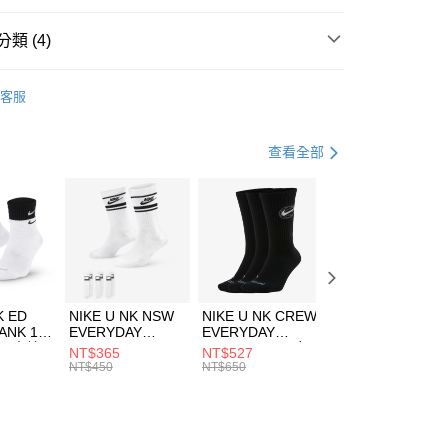
台灣）商業銀行
華泰商業銀行
業銀行
遠東國際商業銀行
類 (4)
業銀行
永豐商業銀行
享後付
業銀行
星展（台灣）商業銀行
A
全系列服飾
客服
際商業銀行
中國信託商業銀行
FTEE先享後付」】
年
下著
短褲
天信用卡公司
先享後付是「在收到商品之後才付款」的支付方式。 讓您購物簡單
心！
休閒戶外
服飾
查看全部
：不需註冊會員、不需綁卡、不需儲值。
：只要手機號碼，簡訊認證，即可結帳。
兒童/青少年｜鞋服6折起
(快速到店)
：先確認商品／服務後，再付款。
00，滿NT$1,500(含以上)免運費
EE先享後付」結帳流程】
方式選擇「AFTEE先享後付」後，將跳轉至「AFTEE先享後
頁面，進行簡訊認證並確認金額後，即可完成結帳。
00，滿NT$1,500(含以上)免運費
成立數日內，您將收到繳費通知簡訊。
費通知簡訊後14天內，點擊此簡訊中的連結，可透過四大超商
市自取
K ED
NIKE U NK NSW
NIKE U NK CREW
NIKE U NK
網路銀行／等多元方式進行付款，方視為交易完成。
ANK 1P
EVERYDAY
EVERYDAY
EVERYDAY LTW
00，滿NT$1,500(含以上)免運費
：結帳手續完成當下不需立刻繳費，但若您需要取消訂單，請聯
 男 中統
ESSENTIAL CR
BBALL 3PR 男女
ANKLE 3PR 男女
NT$365
NT$527
NT$365
的店家。未經商家同意取消之訂單仍視為有效，需透過AFTEE
8104
男女 短統襪
長統襪
踝襪 SX7677010
NT$450
NT$650
NT$450
繳納相關費用。
DX5089103
DA2123010
否成功請以「AFTEE先享後付 」之結帳頁面顯示為準，若有關於
功／繳費後需取消欲退款等相關疑問，請聯繫「AFTEE先享後
援中心」
https://netprotections.freshdesk.com/support/home