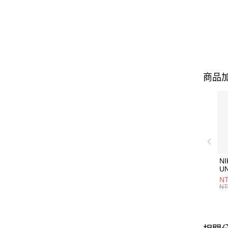
商品加
NI
U
1P
NT
統
NT