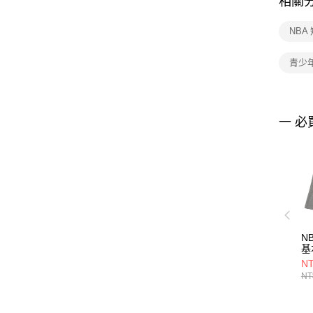
相關
NBA
青少
一 必
N
基
35
NT
NT