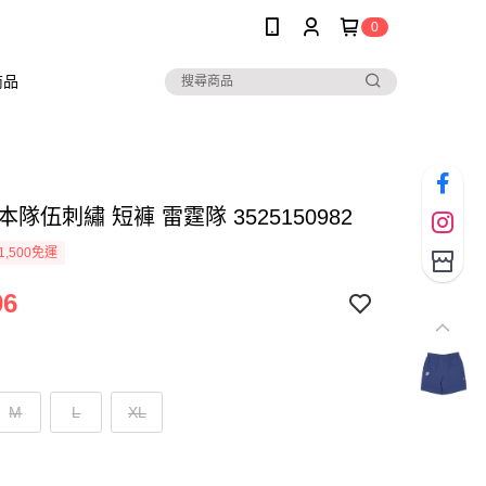
0
商品
基本隊伍刺繡 短褲 雷霆隊 3525150982
1,500免運
96
M
L
XL