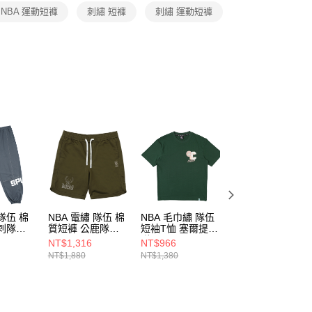
恩沛科技股份有限公司提供之「AFTEE先享後付」服務完成之
NBA 運動短褲
刺繡 短褲
刺繡 運動短褲
依本服務之必要範圍內提供個人資料，並將交易相關給付款項請
讓予恩沛科技股份有限公司。
個人資料處理事宜，請瀏覽以下網址：
ee.tw/terms/#terms3
年的使用者請事先徵得法定代理人或監護人之同意方可使用
E先享後付」，若未經同意申辦者引起之損失，本公司不負相關責
AFTEE先享後付」時，將依據個別帳號之用戶狀況，依本公司
核予不同之上限額度；若仍有額度不足之情形，本公司將視審查
用戶進行身份認證。
一人註冊多個帳號或使用他人資訊註冊。若發現惡意使用之情
科技股份有限公司將有權停止該用戶之使用額度並採取法律行
隊伍 棉
NBA 電繡 隊伍 棉
NBA 毛巾繡 隊伍
NBA 毛巾繡 隊伍
刺隊
質短褲 公鹿隊
短袖T恤 塞爾提克
短袖T恤 尼克隊
10
3625150572
隊 3625100370
3625100211
NT$1,316
NT$966
NT$966
NT$1,880
NT$1,380
NT$1,380