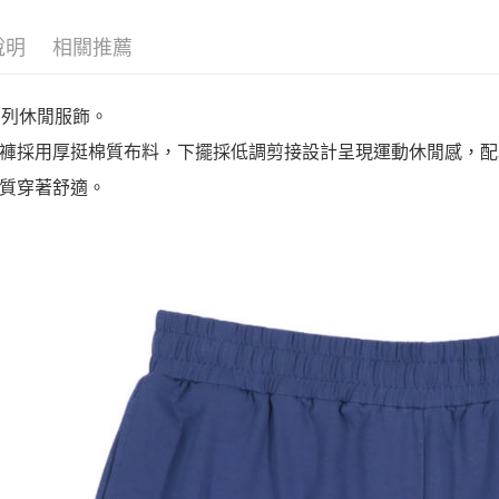
說明
相關推薦
系列休閒服飾。
褲採用厚挺棉質布料，下擺採低調剪接設計呈現運動休閒感，配
質穿著舒適。