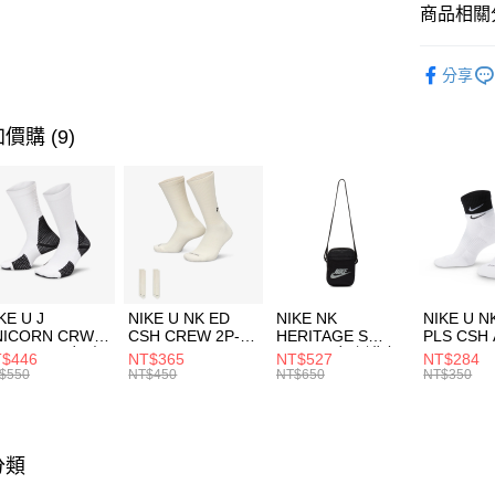
聯邦商
商品相關分
元大商
AFTEE先
玉山商
品牌
NB
相關說明
分享
台新國
【關於「A
男性商品
台灣樂
AFTEE
便利好安
兒童/青少
運送方式
價購 (9)
１．簡單
２．便利
運動類型
7-11取貨
３．安心
每筆NT$1
促銷活動
【「AFT
宅配
１．於結帳
付」結帳
每筆NT$1
２．訂單
３．收到繳
付款後門
KE U J
NIKE U NK ED
NIKE NK
NIKE U N
／ATM／
NICORN CRW
CSH CREW 2P-
HERITAGE S
PLS CSH 
每筆NT$1
※ 請注意
R -160 男女 中
144 EMBRDY 男
SMIT 男女 側背包
144 DBL
$446
NT$365
NT$527
NT$284
絡購買商品
襪 FZ3393100
女 短統襪
BA5871010
襪 DH405
$550
NT$450
NT$650
NT$350
先享後付
FZ3073133
※ 交易是
是否繳費成
付客戶支
分類
【注意事