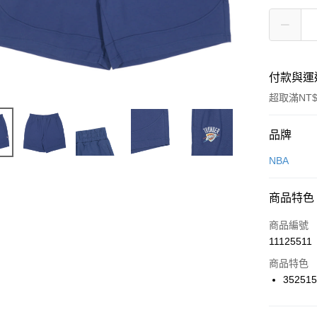
付款與運
超取滿NT$
付款方式
品牌
信用卡一
NBA
信用卡分
商品特色
3 期 
商品編號
合作金
LINE Pay
11125511
華南商
Apple Pay
上海商
商品特色
國泰世
35251
悠遊付
臺灣中
匯豐（
全盈+PAY