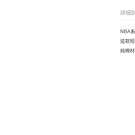
詳細
NBA
這款短
純棉材