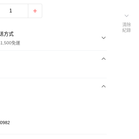
清除
紀錄
送方式
1,500免運
次付款
期付款
0 利率 每期
NT$426
21家銀行
庫商業銀行
第一商業銀行
業銀行
彰化商業銀行
業儲蓄銀行
台北富邦商業銀行
華商業銀行
兆豐國際商業銀行
50982
小企業銀行
台中商業銀行
台灣）商業銀行
華泰商業銀行