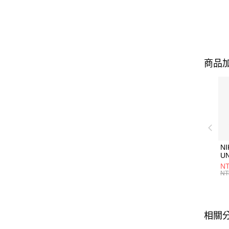
商品加
NI
U
1P
NT
統
NT
相關