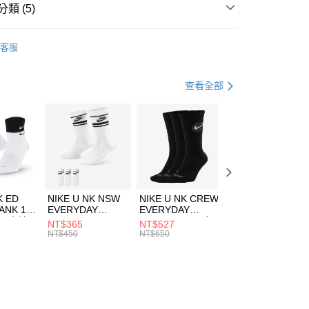
業銀行
遠東國際商業銀行
類 (5)
業銀行
永豐商業銀行
享後付
業銀行
星展（台灣）商業銀行
A
全系列服飾
客服
際商業銀行
中國信託商業銀行
FTEE先享後付」】
下著
短褲
天信用卡公司
先享後付是「在收到商品之後才付款」的支付方式。 讓您購物簡單
心！
年
下著
短褲
查看全部
：不需註冊會員、不需綁卡、不需儲值。
：只要手機號碼，簡訊認證，即可結帳。
休閒戶外
服飾
(快速到店)
：先確認商品／服務後，再付款。
00，滿NT$1,500(含以上)免運費
兒童/青少年｜鞋服6折起
EE先享後付」結帳流程】
方式選擇「AFTEE先享後付」後，將跳轉至「AFTEE先享後
頁面，進行簡訊認證並確認金額後，即可完成結帳。
00，滿NT$1,500(含以上)免運費
成立數日內，您將收到繳費通知簡訊。
費通知簡訊後14天內，點擊此簡訊中的連結，可透過四大超商
市自取
K ED
NIKE U NK NSW
NIKE U NK CREW
NIKE U NK
網路銀行／等多元方式進行付款，方視為交易完成。
ANK 1P
EVERYDAY
EVERYDAY
EVERYDAY LTW
00，滿NT$1,500(含以上)免運費
：結帳手續完成當下不需立刻繳費，但若您需要取消訂單，請聯
 男 中統
ESSENTIAL CR
BBALL 3PR 男女
ANKLE 3PR 男女
NT$365
NT$527
NT$365
的店家。未經商家同意取消之訂單仍視為有效，需透過AFTEE
8104
男女 短統襪
長統襪
踝襪 SX7677010
NT$450
NT$650
NT$450
繳納相關費用。
DX5089103
DA2123010
否成功請以「AFTEE先享後付 」之結帳頁面顯示為準，若有關於
功／繳費後需取消欲退款等相關疑問，請聯繫「AFTEE先享後
援中心」
https://netprotections.freshdesk.com/support/home
項】