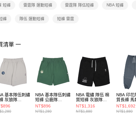
１．透過由
隊 短褲
雷霆隊 運動短褲
雷霆隊 隊伍短褲
NBA 短褲
交易，需
求債權轉
２．關於
短褲
隊伍 運動短褲
短褲 雷霆
https://aft
３．未成
「AFTE
任。
買清單 一
４．使用「
即時審查
結果請求
５．嚴禁
形，恩沛
動。
BA 基本隊伍刺繡
NBA 基本隊伍刺繡
NBA 電繡 隊伍 棉
NBA 印花
褲 灰狼隊
短褲 公鹿隊
質短褲 灰狼隊
質長褲 馬
25150612
3525150872
3625150320
35551241
$896
NT$896
NT$1,316
NT$1,692
$1,280
NT$1,280
NT$1,880
NT$1,880