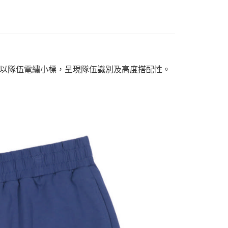
以隊伍電繡小標，呈現隊伍識別及高度搭配性。