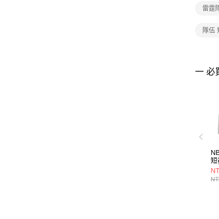
雷霆
隊伍 
一 必
N
短
35
NT
NT