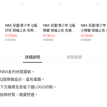
NBA 兒童/青少年 Q版
NBA 兒童/青少年 Q版
NBA 兒童/青少年
印花 短袖上衣 灰熊隊
隊徽 短袖上衣 灰狼隊
小隊徽 短袖上衣 
3526100882
3526100500
隊 3626102200
NT$686
NT$616
NT$686
NT$980
NT$880
NT$980
詳細說明
相關推薦
NBA系列休閒童裝。
Q版隊徽設計，富有童趣。
下方織標及背後下擺LOGO印刷。
純棉材質，親膚舒適。