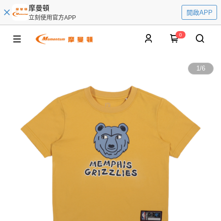
摩曼頓
開啟APP
立刻使用官方APP
0
1
/
6