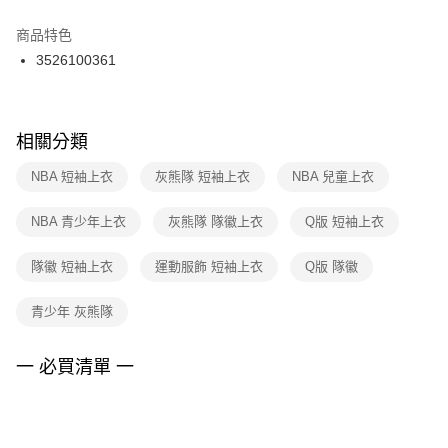
結帳頁面，進行簡訊認證並確認金額後，即可完成結帳。
２．訂單成立數日內，您將收到繳費通知簡訊。
商品特色
付款後門市自取
３．收到繳費通知簡訊後14天內，點擊此簡訊中的連結，可透過四大超商／
3526100361
每筆NT$100，滿NT$1,500(含以上)免運費
ATM／網路銀行／等多元方式進行付款，方視為交易完成。
※ 請注意：結帳手續完成當下不需立刻繳費，但若您需要取消訂單，請聯絡
購買商品的店家。未經商家同意取消之訂單仍視為有效，需透過AFTEE先享
後付繳納相關費用。
※ 交易是否成功請以「AFTEE先享後付 」之結帳頁面顯示為準，若有關於
相關分類
是否繳費成功／繳費後需取消欲退款等相關疑問，請聯繫「AFTEE先享後付
客戶支援中心」
https://netprotections.freshdesk.com/support/home
NBA 短袖上衣
灰熊隊 短袖上衣
NBA 兒童上衣
【注意事項】
NBA 青少年上衣
灰熊隊 隊徽上衣
Q版 短袖上衣
１．透過由恩沛科技股份有限公司提供之「AFTEE先享後付」服務完成之交
易，需依本服務之必要範圍內提供個人資料，並將交易相關給付款項請求債
權轉讓予恩沛科技股份有限公司。
隊徽 短袖上衣
運動服飾 短袖上衣
Q版 隊徽
２．關於個人資料處理事宜，請瀏覽以下網址：
https://aftee.tw/terms/#terms3
青少年 灰熊隊
３．未成年的使用者請事先徵得法定代理人或監護人之同意方可使用
「AFTEE先享後付」，若未經同意申辦者引起之損失，本公司不負相關責
任。
一 必買清單 一
４．使用「AFTEE先享後付」時，將依據個別帳號之用戶狀況，依本公司即
時審查核予不同之上限額度；若仍有額度不足之情形，本公司將視審查結果
請求用戶進行身份認證。
５．嚴禁一人註冊多個帳號或使用他人資訊註冊。若發現惡意使用之情形，
恩沛科技股份有限公司將有權停止該用戶之使用額度並採取法律行動。