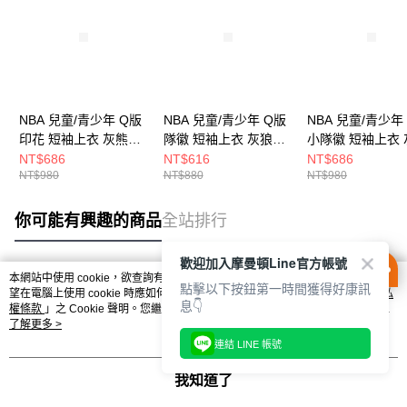
NBA 兒童/青少年 Q版
NBA 兒童/青少年 Q版
NBA 兒童/青少年
印花 短袖上衣 灰熊隊
隊徽 短袖上衣 灰狼隊
小隊徽 短袖上衣 
3526100882
3526100500
隊 3626102200
NT$686
NT$616
NT$686
NT$980
NT$880
NT$980
你可能有興趣的商品
全站排行
歡迎加入摩曼頓Line官方帳號
本網站中使用 cookie，欲查詢有關本網站使用 cookie 方式之詳情，及若您不希
點擊以下按鈕第一時間獲得好康訊
熱門標籤
望在電腦上使用 cookie 時應如何變更電腦的 cookie 設定，請參閱本網站「
隱私
息👇
權條款
」之 Cookie 聲明。您繼續使用本網站即表示您同意本公司得按本網站使
用條款之 Cookie 聲明使用 cookie。
了解更多 >
連結 LINE 帳號
我知道了