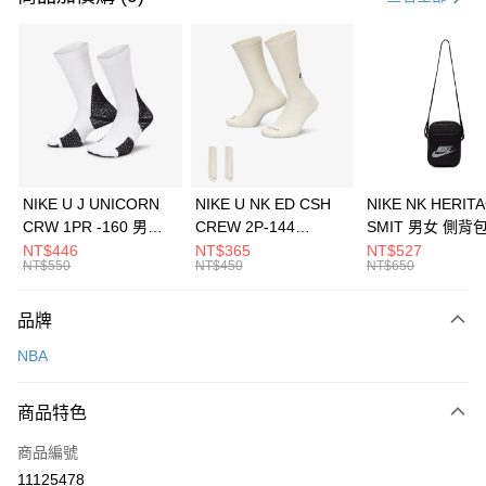
信用卡分期付款
3 期 0 利率 每期
NT$293
21家銀行
合作金庫商業銀行
第一商業銀行
LINE Pay
華南商業銀行
彰化商業銀行
Apple Pay
上海商業儲蓄銀行
台北富邦商業銀行
國泰世華商業銀行
兆豐國際商業銀行
悠遊付
臺灣中小企業銀行
台中商業銀行
NIKE U J UNICORN
NIKE U NK ED CSH
NIKE NK HERIT
匯豐（台灣）商業銀行
華泰商業銀行
CRW 1PR -160 男女
CREW 2P-144
SMIT 男女 側背
全盈+PAY
聯邦商業銀行
遠東國際商業銀行
中統襪 FZ3393100
EMBRDY 男女 短統襪
BA5871010
NT$446
NT$365
NT$527
元大商業銀行
永豐商業銀行
NT$550
NT$450
NT$650
AFTEE先享後付
FZ3073133
玉山商業銀行
星展（台灣）商業銀行
相關說明
台新國際商業銀行
中國信託商業銀行
品牌
【關於「AFTEE先享後付」】
台灣樂天信用卡公司
AFTEE先享後付是「在收到商品之後才付款」的支付方式。 讓您購物簡單
運送方式
NBA
便利好安心！
１．簡單：不需註冊會員、不需綁卡、不需儲值。
7-11取貨(快速到店)
２．便利：只要手機號碼，簡訊認證，即可結帳。
商品特色
每筆NT$100，滿NT$1,500(含以上)免運費
３．安心：先確認商品／服務後，再付款。
商品編號
宅配
【「AFTEE先享後付」結帳流程】
１．於結帳方式選擇「AFTEE先享後付」後，將跳轉至「AFTEE先享後付」
11125478
每筆NT$100，滿NT$1,500(含以上)免運費