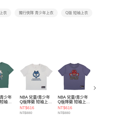
項】
恩沛科技股份有限公司提供之「AFTEE先享後付」服務完成之
童上衣
獨行俠隊 青少年上衣
Q版 短袖上衣
依本服務之必要範圍內提供個人資料，並將交易相關給付款項請
讓予恩沛科技股份有限公司。
個人資料處理事宜，請瀏覽以下網址：
ee.tw/terms/#terms3
年的使用者請事先徵得法定代理人或監護人之同意方可使用
E先享後付」，若未經同意申辦者引起之損失，本公司不負相關責
AFTEE先享後付」時，將依據個別帳號之用戶狀況，依本公司
核予不同之上限額度；若仍有額度不足之情形，本公司將視審查
用戶進行身份認證。
一人註冊多個帳號或使用他人資訊註冊。若發現惡意使用之情
科技股份有限公司將有權停止該用戶之使用額度並採取法律行
/青少年
NBA 兒童/青少年
NBA 兒童/青少年
NBA 兒童/青少年
 短袖上
Q版隊徽 短袖上衣
Q版隊徽 短袖上衣
胸前Q版隊徽 短
隊
灰狼隊
暴龍隊
上衣 公牛隊
NT$616
NT$616
NT$546
72
3526100500
3526100192
3526102642
NT$880
NT$880
NT$780