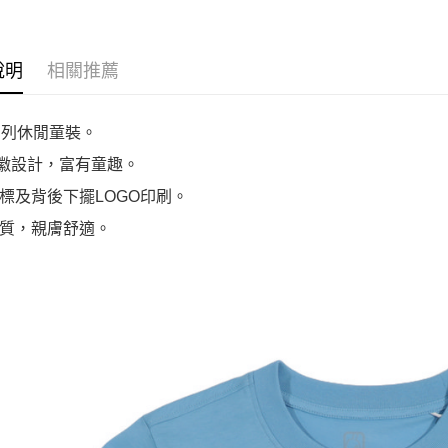
說明
相關推薦
系列休閒童裝。
徽設計，富有童趣。
標及背後下擺LOGO印刷。
質，親膚舒適。