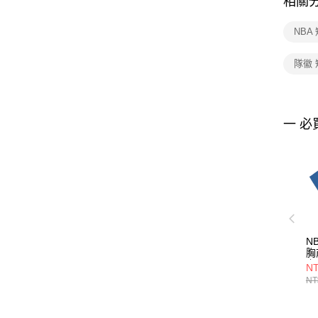
相關
NBA
隊徽
一 必
N
胸
上
NT
35
NT