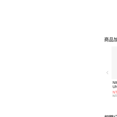
商品加
NI
U
1P
NT
統
NT