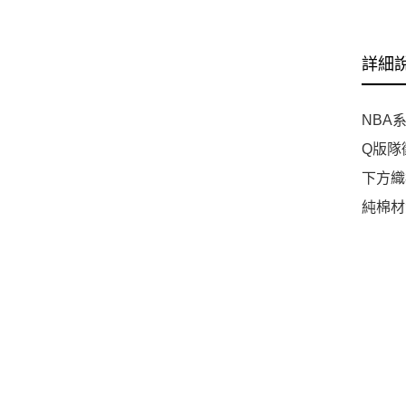
詳細
NBA
Q版隊
下方織
純棉材