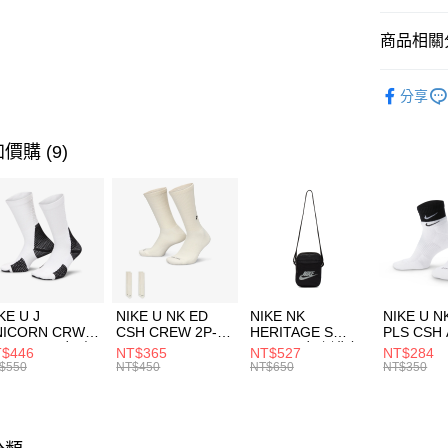
匯豐（
全盈+PAY
聯邦商
商品相關分
元大商
AFTEE先
玉山商
品牌
NB
相關說明
分享
台新國
【關於「A
兒童/青少
台灣樂
AFTEE
便利好安
運動類型
運送方式
價購 (9)
１．簡單
２．便利
促銷活動
7-11取貨
３．安心
每筆NT$1
【「AFT
宅配
１．於結帳
付」結帳
每筆NT$1
２．訂單
３．收到繳
付款後門
KE U J
NIKE U NK ED
NIKE NK
NIKE U N
／ATM／
NICORN CRW
CSH CREW 2P-
HERITAGE S
PLS CSH 
每筆NT$1
※ 請注意
R -160 男女 中
144 EMBRDY 男
SMIT 男女 側背包
144 DBL
$446
NT$365
NT$527
NT$284
絡購買商品
襪 FZ3393100
女 短統襪
BA5871010
襪 DH405
$550
NT$450
NT$650
NT$350
先享後付
FZ3073133
※ 交易是
是否繳費成
付客戶支