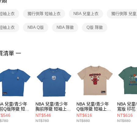
分類
【注意事
１．透過由
 短袖上衣
獨行俠隊 短袖上衣
NBA 兒童上衣
獨行俠隊 兒
交易，需
求債權轉
２．關於
 短袖上衣
NBA Q版
NBA 隊徽
Q版 隊徽
https://aft
３．未成
「AFTE
任。
買清單 一
４．使用「
即時審查
結果請求
５．嚴禁
形，恩沛
動。
BA 兒童/青少年
NBA 兒童/青少年
NBA 兒童/青少年
NBA 兒童
前Q版隊徽 短袖
胸前隊徽 短袖上衣
Q版隊徽 短袖上衣
寬版 印花
衣 獨行俠隊
獨行俠隊
公牛隊
衣 獨行俠
$546
NT$546
NT$616
NT$616
26102882
3526103382
3526100631
35261009
$780
NT$780
NT$880
NT$880