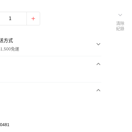
清除
紀錄
送方式
1,500免運
次付款
期付款
0 利率 每期
NT$293
21家銀行
庫商業銀行
第一商業銀行
業銀行
彰化商業銀行
業儲蓄銀行
台北富邦商業銀行
華商業銀行
兆豐國際商業銀行
00481
小企業銀行
台中商業銀行