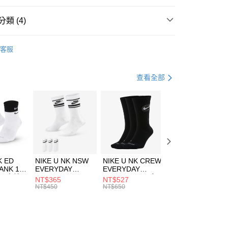
台灣）商業銀行
華泰商業銀行
業銀行
遠東國際商業銀行
類 (4)
業銀行
永豐商業銀行
享後付
業銀行
星展（台灣）商業銀行
A
全系列服飾
客服
際商業銀行
中國信託商業銀行
FTEE先享後付」】
年
上衣
短袖上衣
天信用卡公司
先享後付是「在收到商品之後才付款」的支付方式。 讓您購物簡單
心！
休閒戶外
服飾
查看全部
：不需註冊會員、不需綁卡、不需儲值。
：只要手機號碼，簡訊認證，即可結帳。
兒童/青少年｜鞋服6折起
(快速到店)
：先確認商品／服務後，再付款。
00，滿NT$1,500(含以上)免運費
EE先享後付」結帳流程】
方式選擇「AFTEE先享後付」後，將跳轉至「AFTEE先享後
頁面，進行簡訊認證並確認金額後，即可完成結帳。
00，滿NT$1,500(含以上)免運費
成立數日內，您將收到繳費通知簡訊。
費通知簡訊後14天內，點擊此簡訊中的連結，可透過四大超商
市自取
K ED
NIKE U NK NSW
NIKE U NK CREW
NIKE U NK
網路銀行／等多元方式進行付款，方視為交易完成。
ANK 1P
EVERYDAY
EVERYDAY
EVERYDAY LTW
00，滿NT$1,500(含以上)免運費
：結帳手續完成當下不需立刻繳費，但若您需要取消訂單，請聯
 男 中統
ESSENTIAL CR
BBALL 3PR 男女
ANKLE 3PR 男女
NT$365
NT$527
NT$365
的店家。未經商家同意取消之訂單仍視為有效，需透過AFTEE
8104
男女 短統襪
長統襪
踝襪 SX7677010
NT$450
NT$650
NT$450
繳納相關費用。
DX5089103
DA2123010
否成功請以「AFTEE先享後付 」之結帳頁面顯示為準，若有關於
功／繳費後需取消欲退款等相關疑問，請聯繫「AFTEE先享後
援中心」
https://netprotections.freshdesk.com/support/home