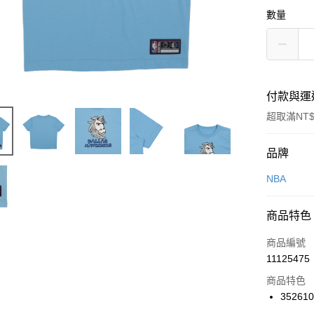
數量
付款與運
超取滿NT$
付款方式
品牌
信用卡一
NBA
信用卡分
商品特色
3 期 
商品編號
合作金
LINE Pay
11125475
華南商
Apple Pay
上海商
商品特色
國泰世
35261
悠遊付
臺灣中