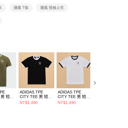
恩沛科技股份有限公司提供之「AFTEE先享後付」服務完成之
衣
通風 T恤
通風 短袖上衣
依本服務之必要範圍內提供個人資料，並將交易相關給付款項請
讓予恩沛科技股份有限公司。
個人資料處理事宜，請瀏覽以下網址：
ee.tw/terms/#terms3
年的使用者請事先徵得法定代理人或監護人之同意方可使用
E先享後付」，若未經同意申辦者引起之損失，本公司不負相關責
AFTEE先享後付」時，將依據個別帳號之用戶狀況，依本公司
核予不同之上限額度；若仍有額度不足之情形，本公司將視審查
用戶進行身份認證。
一人註冊多個帳號或使用他人資訊註冊。若發現惡意使用之情
科技股份有限公司將有權停止該用戶之使用額度並採取法律行
TPE
ADIDAS TPE
ADIDAS TPE
ADIDAS TPE
E 男 短袖
CITY TEE 男 短袖
CITY TEE 男 短袖
CITY TEE 男 短
41
上衣 KE1334
上衣 KE1333
上衣 KR1711
NT$1,490
NT$1,490
NT$1,192
NT$1,490