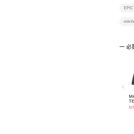
EPIC
mitc
一 必
Mi
T
P
NT
J
衣
M