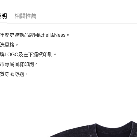
說明
相關推薦
歷史運動品牌Mitchell&Ness。
洗風格。
牌LOGO及左下擺標印刷。
市專屬圖樣印刷。
質穿著舒適。