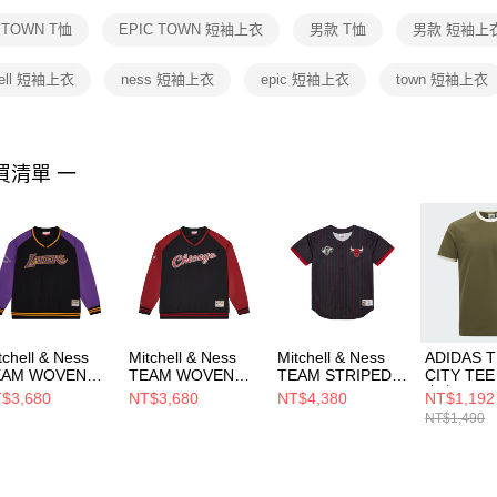
１．透過由
 TOWN T恤
EPIC TOWN 短袖上衣
男款 T恤
男款 短袖上
交易，需
求債權轉
２．關於
hell 短袖上衣
ness 短袖上衣
epic 短袖上衣
town 短袖上衣
https://aft
３．未成
「AFTE
任。
買清單 一
４．使用「
即時審查
結果請求
５．嚴禁
形，恩沛
動。
tchell & Ness
Mitchell & Ness
Mitchell & Ness
ADIDAS 
EAM WOVEN
TEAM WOVEN
TEAM STRIPED
CITY TE
ULLOVER
PULLOVER
MESH BASEBALL
上衣 KS92
$3,680
NT$3,680
NT$4,380
NT$1,192
ACKET 男 短袖上
JACKET 男 短袖上
JERSEY 男 短袖上
NT$1,490
衣
衣 MN25BJE03CB
N25BOU04LAL
MN25BOU04CB