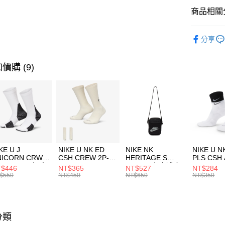
全盈+PAY
聯邦商
商品相關分
元大商
AFTEE先
玉山商
品牌
MI
相關說明
分享
台新國
【關於「A
男性商品
台灣樂
AFTEE
便利好安
運動類型
運送方式
價購 (9)
１．簡單
２．便利
促銷活動
7-11取貨
３．安心
每筆NT$1
【「AFT
宅配
１．於結帳
付」結帳
每筆NT$1
２．訂單
３．收到繳
付款後門
KE U J
NIKE U NK ED
NIKE NK
NIKE U N
／ATM／
NICORN CRW
CSH CREW 2P-
HERITAGE S
PLS CSH 
每筆NT$1
※ 請注意
R -160 男女 中
144 EMBRDY 男
SMIT 男女 側背包
144 DBL
$446
NT$365
NT$527
NT$284
絡購買商品
襪 FZ3393100
女 短統襪
BA5871010
襪 DH405
$550
NT$450
NT$650
NT$350
先享後付
FZ3073133
※ 交易是
是否繳費成
付客戶支
分類
【注意事