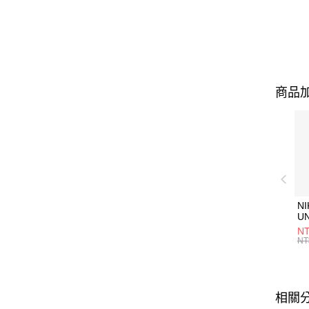
商品加
NI
U
1P
NT
統
NT
相關