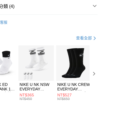
業銀行
遠東國際商業銀行
類 (4)
業銀行
永豐商業銀行
享後付
業銀行
星展（台灣）商業銀行
TCHELL＆NESS
客服
際商業銀行
中國信託商業銀行
FTEE先享後付」】
上衣
短袖上衣
天信用卡公司
先享後付是「在收到商品之後才付款」的支付方式。 讓您購物簡單
心！
休閒戶外
服飾
查看全部
：不需註冊會員、不需綁卡、不需儲值。
：只要手機號碼，簡訊認證，即可結帳。
清爽穿搭｜短袖上衣4折起
(快速到店)
：先確認商品／服務後，再付款。
00，滿NT$1,500(含以上)免運費
EE先享後付」結帳流程】
方式選擇「AFTEE先享後付」後，將跳轉至「AFTEE先享後
頁面，進行簡訊認證並確認金額後，即可完成結帳。
00，滿NT$1,500(含以上)免運費
成立數日內，您將收到繳費通知簡訊。
費通知簡訊後14天內，點擊此簡訊中的連結，可透過四大超商
市自取
K ED
NIKE U NK NSW
NIKE U NK CREW
NIKE U NK
網路銀行／等多元方式進行付款，方視為交易完成。
ANK 1P
EVERYDAY
EVERYDAY
EVERYDAY LTW
00，滿NT$1,500(含以上)免運費
：結帳手續完成當下不需立刻繳費，但若您需要取消訂單，請聯
 男 中統
ESSENTIAL CR
BBALL 3PR 男女
ANKLE 3PR 男女
NT$365
NT$527
NT$365
的店家。未經商家同意取消之訂單仍視為有效，需透過AFTEE
8104
男女 短統襪
長統襪
踝襪 SX7677010
NT$450
NT$650
NT$450
繳納相關費用。
DX5089103
DA2123010
否成功請以「AFTEE先享後付 」之結帳頁面顯示為準，若有關於
功／繳費後需取消欲退款等相關疑問，請聯繫「AFTEE先享後
援中心」
https://netprotections.freshdesk.com/support/home
項】