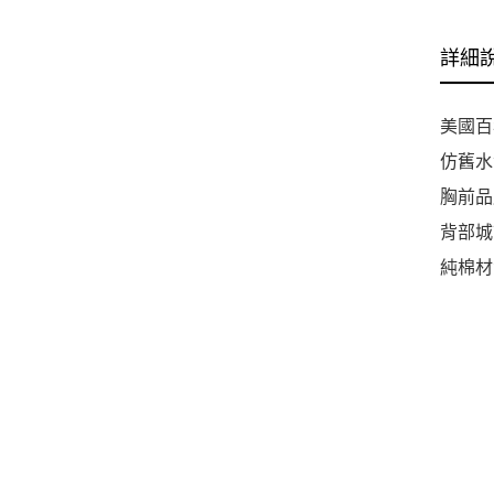
詳細
美國百年
仿舊水
胸前品
背部城
純棉材