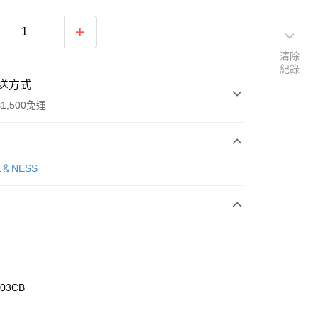
清除
紀錄
送方式
1,500免運
次付款
L＆NESS
期付款
0 利率 每期
NT$626
21家銀行
庫商業銀行
第一商業銀行
業銀行
彰化商業銀行
業儲蓄銀行
台北富邦商業銀行
華商業銀行
兆豐國際商業銀行
03CB
小企業銀行
台中商業銀行
台灣）商業銀行
華泰商業銀行