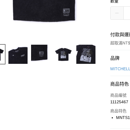
數量
付款與運
超取滿NT$
付款方式
品牌
信用卡一
MITCHEL
信用卡分
商品特色
3 期 
商品編號
合作金
LINE Pay
11125467
華南商
Apple Pay
上海商
商品特色
國泰世
MNTS1
悠遊付
臺灣中
匯豐（