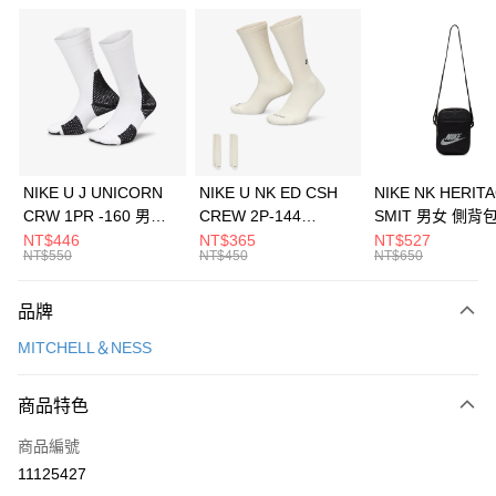
信用卡分期付款
3 期 0 利率 每期
NT$360
21家銀行
合作金庫商業銀行
第一商業銀行
LINE Pay
華南商業銀行
彰化商業銀行
Apple Pay
上海商業儲蓄銀行
台北富邦商業銀行
國泰世華商業銀行
兆豐國際商業銀行
悠遊付
臺灣中小企業銀行
台中商業銀行
NIKE U J UNICORN
NIKE U NK ED CSH
NIKE NK HERIT
匯豐（台灣）商業銀行
華泰商業銀行
CRW 1PR -160 男女
CREW 2P-144
SMIT 男女 側背
全盈+PAY
聯邦商業銀行
遠東國際商業銀行
中統襪 FZ3393100
EMBRDY 男女 短統襪
BA5871010
NT$446
NT$365
NT$527
元大商業銀行
永豐商業銀行
NT$550
NT$450
NT$650
AFTEE先享後付
FZ3073133
玉山商業銀行
星展（台灣）商業銀行
相關說明
台新國際商業銀行
中國信託商業銀行
品牌
【關於「AFTEE先享後付」】
台灣樂天信用卡公司
AFTEE先享後付是「在收到商品之後才付款」的支付方式。 讓您購物簡單
運送方式
MITCHELL＆NESS
便利好安心！
１．簡單：不需註冊會員、不需綁卡、不需儲值。
7-11取貨(快速到店)
２．便利：只要手機號碼，簡訊認證，即可結帳。
商品特色
每筆NT$100，滿NT$1,500(含以上)免運費
３．安心：先確認商品／服務後，再付款。
商品編號
宅配
【「AFTEE先享後付」結帳流程】
１．於結帳方式選擇「AFTEE先享後付」後，將跳轉至「AFTEE先享後付」
11125427
每筆NT$100，滿NT$1,500(含以上)免運費
結帳頁面，進行簡訊認證並確認金額後，即可完成結帳。