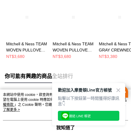
Mitchell & Ness TEAM
Mitchell & Ness TEAM
Mitchell & Ness
WOVEN PULLOVER
WOVEN PULLOVER
GRAY CREWNE
JACKET 男 短袖上衣
JACKET 男 短袖上衣
長袖上衣
NT$3,680
NT$3,680
NT$3,380
MN25BOU04LAL
MN25BOU04CB
MN25BCR01LAL
你可能有興趣的商品
全站排行
歡迎加入摩曼頓Line官方帳號
本網站中使用 cookie，欲查詢有關本網站使用 cookie 方式之詳情，及若您不希
點擊以下按鈕第一時間獲得好康訊
熱門標籤
望在電腦上使用 cookie 時應如何變更電腦的 cookie 設定，請參閱本網站「
隱私
息👇
權條款
」之 Cookie 聲明。您繼續使用本網站即表示您同意本公司得按本網站使
用條款之 Cookie 聲明使用 cookie。
了解更多 >
連結 LINE 帳號
我知道了