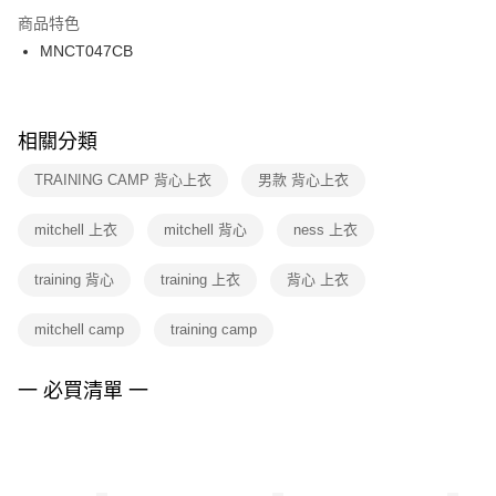
２．訂單成立數日內，您將收到繳費通知簡訊。
商品特色
付款後門市自取
３．收到繳費通知簡訊後14天內，點擊此簡訊中的連結，可透過四大超商／
MNCT047CB
每筆NT$100，滿NT$1,500(含以上)免運費
ATM／網路銀行／等多元方式進行付款，方視為交易完成。
※ 請注意：結帳手續完成當下不需立刻繳費，但若您需要取消訂單，請聯絡
購買商品的店家。未經商家同意取消之訂單仍視為有效，需透過AFTEE先享
後付繳納相關費用。
※ 交易是否成功請以「AFTEE先享後付 」之結帳頁面顯示為準，若有關於
相關分類
是否繳費成功／繳費後需取消欲退款等相關疑問，請聯繫「AFTEE先享後付
客戶支援中心」
https://netprotections.freshdesk.com/support/home
TRAINING CAMP 背心上衣
男款 背心上衣
【注意事項】
mitchell 上衣
mitchell 背心
ness 上衣
１．透過由恩沛科技股份有限公司提供之「AFTEE先享後付」服務完成之交
易，需依本服務之必要範圍內提供個人資料，並將交易相關給付款項請求債
權轉讓予恩沛科技股份有限公司。
training 背心
training 上衣
背心 上衣
２．關於個人資料處理事宜，請瀏覽以下網址：
https://aftee.tw/terms/#terms3
mitchell camp
training camp
３．未成年的使用者請事先徵得法定代理人或監護人之同意方可使用
「AFTEE先享後付」，若未經同意申辦者引起之損失，本公司不負相關責
任。
一 必買清單 一
４．使用「AFTEE先享後付」時，將依據個別帳號之用戶狀況，依本公司即
時審查核予不同之上限額度；若仍有額度不足之情形，本公司將視審查結果
請求用戶進行身份認證。
５．嚴禁一人註冊多個帳號或使用他人資訊註冊。若發現惡意使用之情形，
恩沛科技股份有限公司將有權停止該用戶之使用額度並採取法律行動。