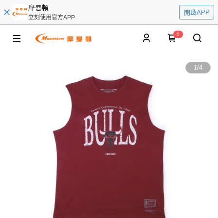
摩曼頓
開啟APP
立刻使用官方APP
0
1
/
4