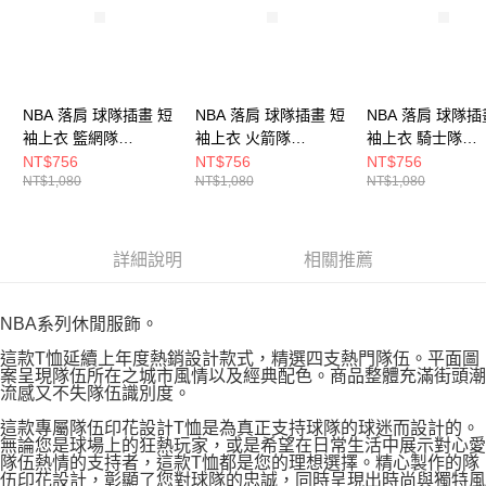
NBA 落肩 球隊插畫 短
NBA 落肩 球隊插畫 短
NBA 落肩 球隊插
袖上衣 籃網隊
袖上衣 火箭隊
袖上衣 騎士隊
3525103120
3625101080
3625100942
NT$756
NT$756
NT$756
NT$1,080
NT$1,080
NT$1,080
詳細說明
相關推薦
NBA系列休閒服飾。
這款T恤延續上年度熱銷設計款式，精選四支熱門隊伍。平面圖
案呈現隊伍所在之城市風情以及經典配色。商品整體充滿街頭潮
流感又不失隊伍識別度。
這款專屬隊伍印花設計T恤是為真正支持球隊的球迷而設計的。
無論您是球場上的狂熱玩家，或是希望在日常生活中展示對心愛
隊伍熱情的支持者，這款T恤都是您的理想選擇。精心製作的隊
伍印花設計，彰顯了您對球隊的忠誠，同時呈現出時尚與獨特風