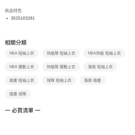
結帳頁面，進行簡訊認證並確認金額後，即可完成結帳。
２．訂單成立數日內，您將收到繳費通知簡訊。
商品特色
付款後門市自取
３．收到繳費通知簡訊後14天內，點擊此簡訊中的連結，可透過四大超商／
3525103281
每筆NT$100，滿NT$1,500(含以上)免運費
ATM／網路銀行／等多元方式進行付款，方視為交易完成。
※ 請注意：結帳手續完成當下不需立刻繳費，但若您需要取消訂單，請聯絡
購買商品的店家。未經商家同意取消之訂單仍視為有效，需透過AFTEE先享
後付繳納相關費用。
※ 交易是否成功請以「AFTEE先享後付 」之結帳頁面顯示為準，若有關於
相關分類
是否繳費成功／繳費後需取消欲退款等相關疑問，請聯繫「AFTEE先享後付
客戶支援中心」
https://netprotections.freshdesk.com/support/home
NBA 短袖上衣
快艇隊 短袖上衣
NBA快艇 短袖上衣
【注意事項】
NBA 運動上衣
快艇隊 運動上衣
落肩 短袖上衣
１．透過由恩沛科技股份有限公司提供之「AFTEE先享後付」服務完成之交
易，需依本服務之必要範圍內提供個人資料，並將交易相關給付款項請求債
權轉讓予恩沛科技股份有限公司。
插畫 短袖上衣
球隊 短袖上衣
落肩 插畫
２．關於個人資料處理事宜，請瀏覽以下網址：
https://aftee.tw/terms/#terms3
插畫 球隊
３．未成年的使用者請事先徵得法定代理人或監護人之同意方可使用
「AFTEE先享後付」，若未經同意申辦者引起之損失，本公司不負相關責
任。
一 必買清單 一
４．使用「AFTEE先享後付」時，將依據個別帳號之用戶狀況，依本公司即
時審查核予不同之上限額度；若仍有額度不足之情形，本公司將視審查結果
請求用戶進行身份認證。
５．嚴禁一人註冊多個帳號或使用他人資訊註冊。若發現惡意使用之情形，
恩沛科技股份有限公司將有權停止該用戶之使用額度並採取法律行動。