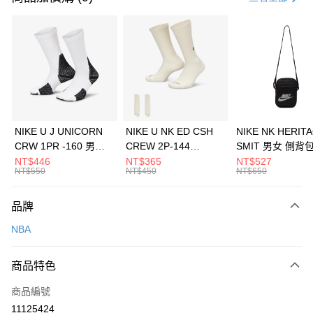
信用卡分期付款
3 期 0 利率 每期
NT$360
21家銀行
合作金庫商業銀行
第一商業銀行
LINE Pay
華南商業銀行
彰化商業銀行
Apple Pay
上海商業儲蓄銀行
台北富邦商業銀行
國泰世華商業銀行
兆豐國際商業銀行
悠遊付
臺灣中小企業銀行
台中商業銀行
NIKE U J UNICORN
NIKE U NK ED CSH
NIKE NK HERIT
匯豐（台灣）商業銀行
華泰商業銀行
CRW 1PR -160 男女
CREW 2P-144
SMIT 男女 側背
全盈+PAY
聯邦商業銀行
遠東國際商業銀行
中統襪 FZ3393100
EMBRDY 男女 短統襪
BA5871010
NT$446
NT$365
NT$527
元大商業銀行
永豐商業銀行
NT$550
NT$450
NT$650
AFTEE先享後付
FZ3073133
玉山商業銀行
星展（台灣）商業銀行
相關說明
台新國際商業銀行
中國信託商業銀行
品牌
【關於「AFTEE先享後付」】
台灣樂天信用卡公司
AFTEE先享後付是「在收到商品之後才付款」的支付方式。 讓您購物簡單
運送方式
NBA
便利好安心！
１．簡單：不需註冊會員、不需綁卡、不需儲值。
7-11取貨(快速到店)
２．便利：只要手機號碼，簡訊認證，即可結帳。
商品特色
每筆NT$100，滿NT$1,500(含以上)免運費
３．安心：先確認商品／服務後，再付款。
商品編號
宅配
【「AFTEE先享後付」結帳流程】
１．於結帳方式選擇「AFTEE先享後付」後，將跳轉至「AFTEE先享後付」
11125424
每筆NT$100，滿NT$1,500(含以上)免運費