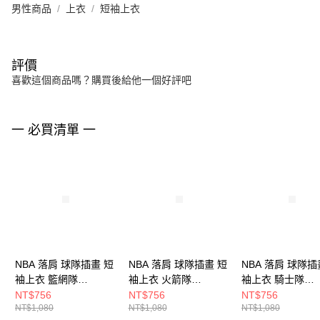
男性商品
上衣
短袖上衣
評價
喜歡這個商品嗎？購買後給他一個好評吧
一 必買清單 一
NBA 落肩 球隊插畫 短
NBA 落肩 球隊插畫 短
NBA 落肩 球隊插
袖上衣 籃網隊
袖上衣 火箭隊
袖上衣 騎士隊
3525103120
3625101080
3625100942
NT$756
NT$756
NT$756
NT$1,080
NT$1,080
NT$1,080