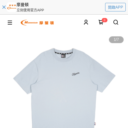
摩曼頓
開啟APP
立刻使用官方APP
0
1
/
7