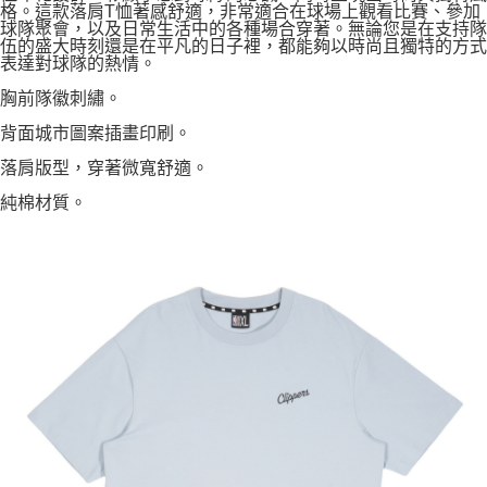
格。這款落肩T恤著感舒適，非常適合在球場上觀看比賽、參加
球隊聚會，以及日常生活中的各種場合穿著。無論您是在支持隊
伍的盛大時刻還是在平凡的日子裡，都能夠以時尚且獨特的方式
表達對球隊的熱情。
胸前隊徽刺繡。
背面城市圖案插畫印刷。
落肩版型，穿著微寬舒適。
純棉材質。