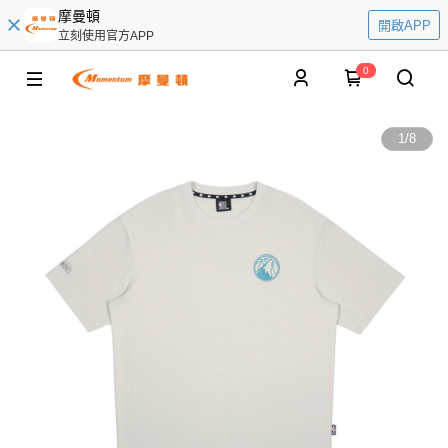
摩曼頓
開啟APP
立刻使用官方APP
0
1
/
8