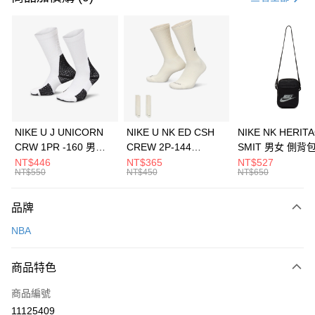
信用卡分期付款
3 期 0 利率 每期
NT$393
21家銀行
合作金庫商業銀行
第一商業銀行
LINE Pay
華南商業銀行
彰化商業銀行
Apple Pay
上海商業儲蓄銀行
台北富邦商業銀行
國泰世華商業銀行
兆豐國際商業銀行
悠遊付
臺灣中小企業銀行
台中商業銀行
NIKE U J UNICORN
NIKE U NK ED CSH
NIKE NK HERIT
匯豐（台灣）商業銀行
華泰商業銀行
CRW 1PR -160 男女
CREW 2P-144
SMIT 男女 側背
全盈+PAY
聯邦商業銀行
遠東國際商業銀行
中統襪 FZ3393100
EMBRDY 男女 短統襪
BA5871010
NT$446
NT$365
NT$527
元大商業銀行
永豐商業銀行
NT$550
NT$450
NT$650
AFTEE先享後付
FZ3073133
玉山商業銀行
星展（台灣）商業銀行
相關說明
台新國際商業銀行
中國信託商業銀行
品牌
【關於「AFTEE先享後付」】
台灣樂天信用卡公司
AFTEE先享後付是「在收到商品之後才付款」的支付方式。 讓您購物簡單
運送方式
NBA
便利好安心！
１．簡單：不需註冊會員、不需綁卡、不需儲值。
7-11取貨(快速到店)
２．便利：只要手機號碼，簡訊認證，即可結帳。
商品特色
每筆NT$100，滿NT$1,500(含以上)免運費
３．安心：先確認商品／服務後，再付款。
商品編號
宅配
【「AFTEE先享後付」結帳流程】
１．於結帳方式選擇「AFTEE先享後付」後，將跳轉至「AFTEE先享後付」
11125409
每筆NT$100，滿NT$1,500(含以上)免運費