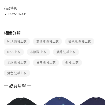
結帳頁面，進行簡訊認證並確認金額後，即可完成結帳。
２．訂單成立數日內，您將收到繳費通知簡訊。
商品特色
付款後門市自取
３．收到繳費通知簡訊後14天內，點擊此簡訊中的連結，可透過四大超商／
3525102411
每筆NT$100，滿NT$1,500(含以上)免運費
ATM／網路銀行／等多元方式進行付款，方視為交易完成。
※ 請注意：結帳手續完成當下不需立刻繳費，但若您需要取消訂單，請聯絡
購買商品的店家。未經商家同意取消之訂單仍視為有效，需透過AFTEE先享
後付繳納相關費用。
※ 交易是否成功請以「AFTEE先享後付 」之結帳頁面顯示為準，若有關於
相關分類
是否繳費成功／繳費後需取消欲退款等相關疑問，請聯繫「AFTEE先享後付
客戶支援中心」
https://netprotections.freshdesk.com/support/home
NBA 短袖上衣
灰狼隊 短袖上衣
變色龍 短袖上衣
【注意事項】
NBA 上衣
灰狼隊 上衣
落肩 短袖上衣
１．透過由恩沛科技股份有限公司提供之「AFTEE先享後付」服務完成之交
易，需依本服務之必要範圍內提供個人資料，並將交易相關給付款項請求債
權轉讓予恩沛科技股份有限公司。
男款 短袖上衣
日常 短袖上衣
短袖 上衣
２．關於個人資料處理事宜，請瀏覽以下網址：
https://aftee.tw/terms/#terms3
變色 短袖上衣
３．未成年的使用者請事先徵得法定代理人或監護人之同意方可使用
「AFTEE先享後付」，若未經同意申辦者引起之損失，本公司不負相關責
任。
一 必買清單 一
４．使用「AFTEE先享後付」時，將依據個別帳號之用戶狀況，依本公司即
時審查核予不同之上限額度；若仍有額度不足之情形，本公司將視審查結果
請求用戶進行身份認證。
５．嚴禁一人註冊多個帳號或使用他人資訊註冊。若發現惡意使用之情形，
恩沛科技股份有限公司將有權停止該用戶之使用額度並採取法律行動。