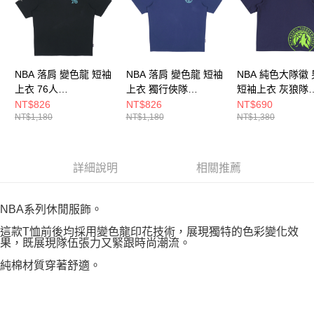
NBA 落肩 變色龍 短袖
NBA 落肩 變色龍 短袖
NBA 純色大隊徽
上衣 76人
上衣 獨行俠隊
短袖上衣 灰狼隊
3525102520
3525102780
3625113580
NT$826
NT$826
NT$690
NT$1,180
NT$1,180
NT$1,380
詳細說明
相關推薦
NBA系列休閒服飾。
這款T恤前後均採用變色龍印花技術，展現獨特的色彩變化效
果，既展現隊伍張力又緊跟時尚潮流。
純棉材質穿著舒適。