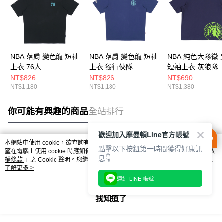
NBA 落肩 變色龍 短袖
NBA 落肩 變色龍 短袖
NBA 純色大隊徽
上衣 76人
上衣 獨行俠隊
短袖上衣 灰狼隊
3525102520
3525102780
3625113580
NT$826
NT$826
NT$690
NT$1,180
NT$1,180
NT$1,380
你可能有興趣的商品
全站排行
歡迎加入摩曼頓Line官方帳號
本網站中使用 cookie，欲查詢有關本網站使用 cookie 方式之詳情，及若您不希
點擊以下按鈕第一時間獲得好康訊
熱門標籤
望在電腦上使用 cookie 時應如何變更電腦的 cookie 設定，請參閱本網站「
隱私
息👇
權條款
」之 Cookie 聲明。您繼續使用本網站即表示您同意本公司得按本網站使
用條款之 Cookie 聲明使用 cookie。
了解更多 >
連結 LINE 帳號
我知道了