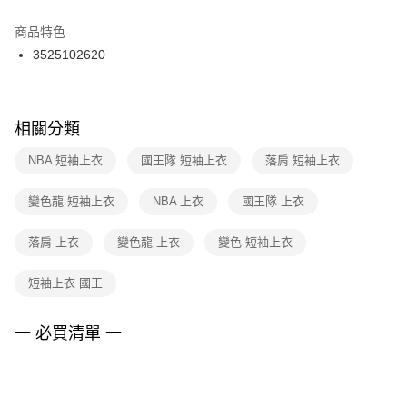
結帳頁面，進行簡訊認證並確認金額後，即可完成結帳。
２．訂單成立數日內，您將收到繳費通知簡訊。
商品特色
付款後門市自取
３．收到繳費通知簡訊後14天內，點擊此簡訊中的連結，可透過四大超商／
3525102620
每筆NT$100，滿NT$1,500(含以上)免運費
ATM／網路銀行／等多元方式進行付款，方視為交易完成。
※ 請注意：結帳手續完成當下不需立刻繳費，但若您需要取消訂單，請聯絡
購買商品的店家。未經商家同意取消之訂單仍視為有效，需透過AFTEE先享
後付繳納相關費用。
※ 交易是否成功請以「AFTEE先享後付 」之結帳頁面顯示為準，若有關於
相關分類
是否繳費成功／繳費後需取消欲退款等相關疑問，請聯繫「AFTEE先享後付
客戶支援中心」
https://netprotections.freshdesk.com/support/home
NBA 短袖上衣
國王隊 短袖上衣
落肩 短袖上衣
【注意事項】
變色龍 短袖上衣
NBA 上衣
國王隊 上衣
１．透過由恩沛科技股份有限公司提供之「AFTEE先享後付」服務完成之交
易，需依本服務之必要範圍內提供個人資料，並將交易相關給付款項請求債
權轉讓予恩沛科技股份有限公司。
落肩 上衣
變色龍 上衣
變色 短袖上衣
２．關於個人資料處理事宜，請瀏覽以下網址：
https://aftee.tw/terms/#terms3
短袖上衣 國王
３．未成年的使用者請事先徵得法定代理人或監護人之同意方可使用
「AFTEE先享後付」，若未經同意申辦者引起之損失，本公司不負相關責
任。
一 必買清單 一
４．使用「AFTEE先享後付」時，將依據個別帳號之用戶狀況，依本公司即
時審查核予不同之上限額度；若仍有額度不足之情形，本公司將視審查結果
請求用戶進行身份認證。
５．嚴禁一人註冊多個帳號或使用他人資訊註冊。若發現惡意使用之情形，
恩沛科技股份有限公司將有權停止該用戶之使用額度並採取法律行動。