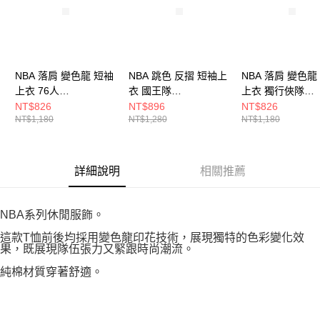
NBA 落肩 變色龍 短袖
NBA 跳色 反摺 短袖上
NBA 落肩 變色龍
上衣 76人
衣 國王隊
上衣 獨行俠隊
3525102520
3525105691
3525102780
NT$826
NT$896
NT$826
NT$1,180
NT$1,280
NT$1,180
詳細說明
相關推薦
NBA系列休閒服飾。
這款T恤前後均採用變色龍印花技術，展現獨特的色彩變化效
果，既展現隊伍張力又緊跟時尚潮流。
純棉材質穿著舒適。