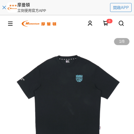
摩曼頓
開啟APP
立刻使用官方APP
0
1
/
8