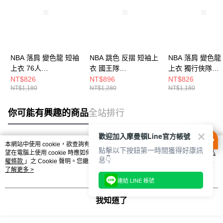
NBA 落肩 變色龍 短袖
NBA 跳色 反摺 短袖上
NBA 落肩 變色龍
上衣 76人
衣 國王隊
上衣 獨行俠隊
3525102520
3525105691
3525102780
NT$826
NT$896
NT$826
NT$1,180
NT$1,280
NT$1,180
你可能有興趣的商品
全站排行
歡迎加入摩曼頓Line官方帳號
本網站中使用 cookie，欲查詢有關本網站使用 cookie 方式之詳情，及若您不希
點擊以下按鈕第一時間獲得好康訊
熱門標籤
望在電腦上使用 cookie 時應如何變更電腦的 cookie 設定，請參閱本網站「
隱私
息👇
權條款
」之 Cookie 聲明。您繼續使用本網站即表示您同意本公司得按本網站使
用條款之 Cookie 聲明使用 cookie。
了解更多 >
連結 LINE 帳號
我知道了