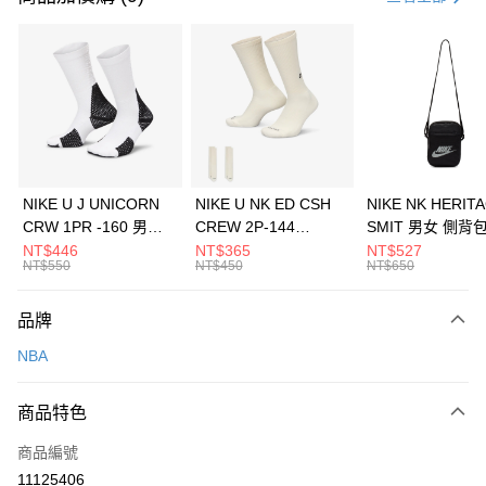
信用卡分期付款
3 期 0 利率 每期
NT$393
21家銀行
合作金庫商業銀行
第一商業銀行
LINE Pay
華南商業銀行
彰化商業銀行
Apple Pay
上海商業儲蓄銀行
台北富邦商業銀行
國泰世華商業銀行
兆豐國際商業銀行
悠遊付
臺灣中小企業銀行
台中商業銀行
NIKE U J UNICORN
NIKE U NK ED CSH
NIKE NK HERIT
匯豐（台灣）商業銀行
華泰商業銀行
CRW 1PR -160 男女
CREW 2P-144
SMIT 男女 側背
全盈+PAY
聯邦商業銀行
遠東國際商業銀行
中統襪 FZ3393100
EMBRDY 男女 短統襪
BA5871010
NT$446
NT$365
NT$527
元大商業銀行
永豐商業銀行
NT$550
NT$450
NT$650
AFTEE先享後付
FZ3073133
玉山商業銀行
星展（台灣）商業銀行
相關說明
台新國際商業銀行
中國信託商業銀行
品牌
【關於「AFTEE先享後付」】
台灣樂天信用卡公司
AFTEE先享後付是「在收到商品之後才付款」的支付方式。 讓您購物簡單
運送方式
NBA
便利好安心！
１．簡單：不需註冊會員、不需綁卡、不需儲值。
7-11取貨(快速到店)
２．便利：只要手機號碼，簡訊認證，即可結帳。
商品特色
每筆NT$100，滿NT$1,500(含以上)免運費
３．安心：先確認商品／服務後，再付款。
商品編號
宅配
【「AFTEE先享後付」結帳流程】
１．於結帳方式選擇「AFTEE先享後付」後，將跳轉至「AFTEE先享後付」
11125406
每筆NT$100，滿NT$1,500(含以上)免運費