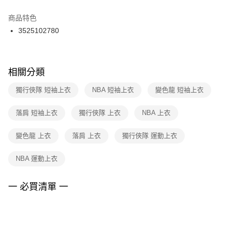
結帳頁面，進行簡訊認證並確認金額後，即可完成結帳。
２．訂單成立數日內，您將收到繳費通知簡訊。
商品特色
付款後門市自取
３．收到繳費通知簡訊後14天內，點擊此簡訊中的連結，可透過四大超商／
3525102780
每筆NT$100，滿NT$1,500(含以上)免運費
ATM／網路銀行／等多元方式進行付款，方視為交易完成。
※ 請注意：結帳手續完成當下不需立刻繳費，但若您需要取消訂單，請聯絡
購買商品的店家。未經商家同意取消之訂單仍視為有效，需透過AFTEE先享
後付繳納相關費用。
※ 交易是否成功請以「AFTEE先享後付 」之結帳頁面顯示為準，若有關於
相關分類
是否繳費成功／繳費後需取消欲退款等相關疑問，請聯繫「AFTEE先享後付
客戶支援中心」
https://netprotections.freshdesk.com/support/home
獨行俠隊 短袖上衣
NBA 短袖上衣
變色龍 短袖上衣
【注意事項】
落肩 短袖上衣
獨行俠隊 上衣
NBA 上衣
１．透過由恩沛科技股份有限公司提供之「AFTEE先享後付」服務完成之交
易，需依本服務之必要範圍內提供個人資料，並將交易相關給付款項請求債
權轉讓予恩沛科技股份有限公司。
變色龍 上衣
落肩 上衣
獨行俠隊 運動上衣
２．關於個人資料處理事宜，請瀏覽以下網址：
https://aftee.tw/terms/#terms3
NBA 運動上衣
３．未成年的使用者請事先徵得法定代理人或監護人之同意方可使用
「AFTEE先享後付」，若未經同意申辦者引起之損失，本公司不負相關責
任。
一 必買清單 一
４．使用「AFTEE先享後付」時，將依據個別帳號之用戶狀況，依本公司即
時審查核予不同之上限額度；若仍有額度不足之情形，本公司將視審查結果
請求用戶進行身份認證。
５．嚴禁一人註冊多個帳號或使用他人資訊註冊。若發現惡意使用之情形，
恩沛科技股份有限公司將有權停止該用戶之使用額度並採取法律行動。