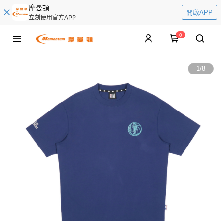
摩曼頓
開啟APP
立刻使用官方APP
0
1
/
8