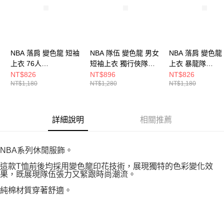
NBA 落肩 變色龍 短袖
NBA 隊伍 變色龍 男女
NBA 落肩 變色龍
上衣 76人
短袖上衣 獨行俠隊
上衣 暴龍隊
3525102520
3625103620
3525102300
NT$826
NT$896
NT$826
NT$1,180
NT$1,280
NT$1,180
詳細說明
相關推薦
NBA系列休閒服飾。
這款T恤前後均採用變色龍印花技術，展現獨特的色彩變化效
果，既展現隊伍張力又緊跟時尚潮流。
純棉材質穿著舒適。