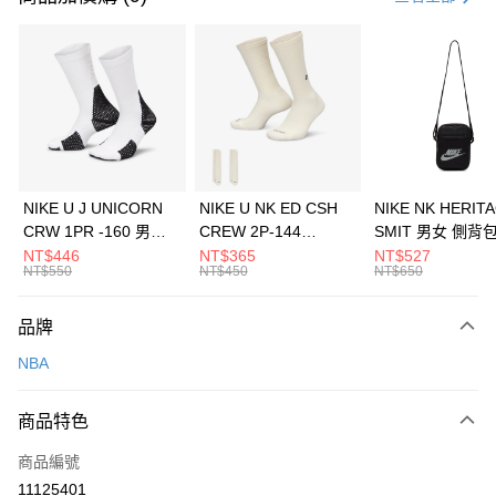
信用卡分期付款
3 期 0 利率 每期
NT$393
21家銀行
合作金庫商業銀行
第一商業銀行
LINE Pay
華南商業銀行
彰化商業銀行
Apple Pay
上海商業儲蓄銀行
台北富邦商業銀行
國泰世華商業銀行
兆豐國際商業銀行
悠遊付
臺灣中小企業銀行
台中商業銀行
NIKE U J UNICORN
NIKE U NK ED CSH
NIKE NK HERIT
匯豐（台灣）商業銀行
華泰商業銀行
CRW 1PR -160 男女
CREW 2P-144
SMIT 男女 側背
全盈+PAY
聯邦商業銀行
遠東國際商業銀行
中統襪 FZ3393100
EMBRDY 男女 短統襪
BA5871010
NT$446
NT$365
NT$527
元大商業銀行
永豐商業銀行
NT$550
NT$450
NT$650
AFTEE先享後付
FZ3073133
玉山商業銀行
星展（台灣）商業銀行
相關說明
台新國際商業銀行
中國信託商業銀行
品牌
【關於「AFTEE先享後付」】
台灣樂天信用卡公司
AFTEE先享後付是「在收到商品之後才付款」的支付方式。 讓您購物簡單
運送方式
NBA
便利好安心！
１．簡單：不需註冊會員、不需綁卡、不需儲值。
7-11取貨(快速到店)
２．便利：只要手機號碼，簡訊認證，即可結帳。
商品特色
每筆NT$100，滿NT$1,500(含以上)免運費
３．安心：先確認商品／服務後，再付款。
商品編號
宅配
【「AFTEE先享後付」結帳流程】
１．於結帳方式選擇「AFTEE先享後付」後，將跳轉至「AFTEE先享後付」
11125401
每筆NT$100，滿NT$1,500(含以上)免運費