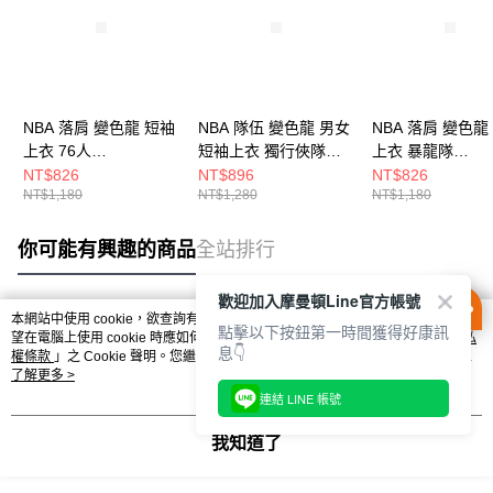
NBA 落肩 變色龍 短袖
NBA 隊伍 變色龍 男女
NBA 落肩 變色龍
上衣 76人
短袖上衣 獨行俠隊
上衣 暴龍隊
3525102520
3625103620
3525102300
NT$826
NT$896
NT$826
NT$1,180
NT$1,280
NT$1,180
你可能有興趣的商品
全站排行
歡迎加入摩曼頓Line官方帳號
本網站中使用 cookie，欲查詢有關本網站使用 cookie 方式之詳情，及若您不希
點擊以下按鈕第一時間獲得好康訊
熱門標籤
望在電腦上使用 cookie 時應如何變更電腦的 cookie 設定，請參閱本網站「
隱私
息👇
權條款
」之 Cookie 聲明。您繼續使用本網站即表示您同意本公司得按本網站使
用條款之 Cookie 聲明使用 cookie。
了解更多 >
連結 LINE 帳號
我知道了