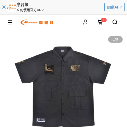
摩曼頓
開啟APP
立刻使用官方APP
0
1
/
9