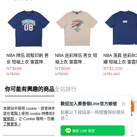
NBA 隊伍 斑駁印刷 男
NBA 迷彩隊伍 男女 短
NBA 落肩 迷彩B
女 短袖上衣 雷霆隊
袖上衣 雷霆隊
繡 短袖上衣 雷霆
3625104482
3625103431
3625101782
NT$686
NT$686
NT$1,036
NT$980
NT$980
NT$1,480
你可能有興趣的商品
全站排行
歡迎加入摩曼頓Line官方帳號
本網站中使用 cookie，欲查詢有關本網站使用 cookie 方式之詳情，及若您不希
點擊以下按鈕第一時間獲得好康訊
熱門標籤
望在電腦上使用 cookie 時應如何變更電腦的 cookie 設定，請參閱本網站「
隱私
息👇
權條款
」之 Cookie 聲明。您繼續使用本網站即表示您同意本公司得按本網站使
用條款之 Cookie 聲明使用 cookie。
了解更多 >
連結 LINE 帳號