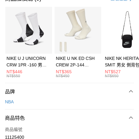
信用卡分期付款
3 期 0 利率 每期
NT$893
21家銀行
合作金庫商業銀行
第一商業銀行
LINE Pay
華南商業銀行
彰化商業銀行
Apple Pay
上海商業儲蓄銀行
台北富邦商業銀行
國泰世華商業銀行
兆豐國際商業銀行
悠遊付
臺灣中小企業銀行
台中商業銀行
NIKE U J UNICORN
NIKE U NK ED CSH
NIKE NK HERIT
匯豐（台灣）商業銀行
華泰商業銀行
CRW 1PR -160 男女
CREW 2P-144
SMIT 男女 側背
全盈+PAY
聯邦商業銀行
遠東國際商業銀行
中統襪 FZ3393100
EMBRDY 男女 短統襪
BA5871010
NT$446
NT$365
NT$527
元大商業銀行
永豐商業銀行
NT$550
NT$450
NT$650
AFTEE先享後付
FZ3073133
玉山商業銀行
星展（台灣）商業銀行
相關說明
台新國際商業銀行
中國信託商業銀行
品牌
【關於「AFTEE先享後付」】
台灣樂天信用卡公司
AFTEE先享後付是「在收到商品之後才付款」的支付方式。 讓您購物簡單
運送方式
NBA
便利好安心！
１．簡單：不需註冊會員、不需綁卡、不需儲值。
7-11取貨(快速到店)
２．便利：只要手機號碼，簡訊認證，即可結帳。
商品特色
每筆NT$100，滿NT$1,500(含以上)免運費
３．安心：先確認商品／服務後，再付款。
商品編號
宅配
【「AFTEE先享後付」結帳流程】
１．於結帳方式選擇「AFTEE先享後付」後，將跳轉至「AFTEE先享後付」
11125400
每筆NT$100，滿NT$1,500(含以上)免運費