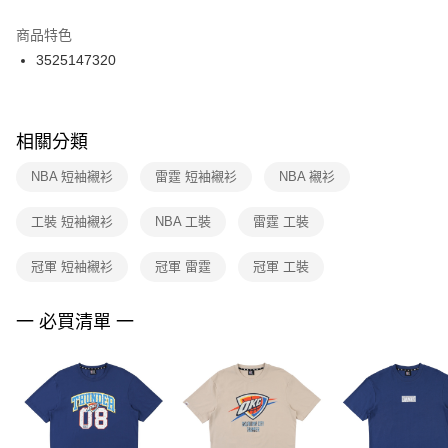
結帳頁面，進行簡訊認證並確認金額後，即可完成結帳。
２．訂單成立數日內，您將收到繳費通知簡訊。
商品特色
付款後門市自取
３．收到繳費通知簡訊後14天內，點擊此簡訊中的連結，可透過四大超商／
3525147320
每筆NT$100，滿NT$1,500(含以上)免運費
ATM／網路銀行／等多元方式進行付款，方視為交易完成。
※ 請注意：結帳手續完成當下不需立刻繳費，但若您需要取消訂單，請聯絡
購買商品的店家。未經商家同意取消之訂單仍視為有效，需透過AFTEE先享
後付繳納相關費用。
※ 交易是否成功請以「AFTEE先享後付 」之結帳頁面顯示為準，若有關於
相關分類
是否繳費成功／繳費後需取消欲退款等相關疑問，請聯繫「AFTEE先享後付
客戶支援中心」
https://netprotections.freshdesk.com/support/home
NBA 短袖襯衫
雷霆 短袖襯衫
NBA 襯衫
【注意事項】
工裝 短袖襯衫
NBA 工裝
雷霆 工裝
１．透過由恩沛科技股份有限公司提供之「AFTEE先享後付」服務完成之交
易，需依本服務之必要範圍內提供個人資料，並將交易相關給付款項請求債
權轉讓予恩沛科技股份有限公司。
冠軍 短袖襯衫
冠軍 雷霆
冠軍 工裝
２．關於個人資料處理事宜，請瀏覽以下網址：
https://aftee.tw/terms/#terms3
３．未成年的使用者請事先徵得法定代理人或監護人之同意方可使用
一 必買清單 一
「AFTEE先享後付」，若未經同意申辦者引起之損失，本公司不負相關責
任。
４．使用「AFTEE先享後付」時，將依據個別帳號之用戶狀況，依本公司即
時審查核予不同之上限額度；若仍有額度不足之情形，本公司將視審查結果
請求用戶進行身份認證。
５．嚴禁一人註冊多個帳號或使用他人資訊註冊。若發現惡意使用之情形，
恩沛科技股份有限公司將有權停止該用戶之使用額度並採取法律行動。