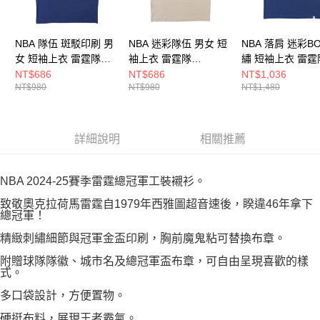
NBA 隊伍 斑駁印刷 男
NBA 迷彩隊伍 男女 短
NBA 落肩 迷彩B
女 短袖上衣 雷霆隊
袖上衣 雷霆隊
繡 短袖上衣 雷霆
3625104482
3625103431
3625101782
NT$686
NT$686
NT$1,036
NT$980
NT$980
NT$1,480
詳細說明
相關推薦
NBA 2024-25賽季雷霆總冠軍工裝襯衫。
致敬奧克拉荷馬雷霆自1979年西雅圖超音速後，睽違46年拿下
總冠軍！
精緻刺繡細節與冠軍金盃印刷，胸前魔鬼粘可替換布章。
附贈球隊隊徽、城市名及總冠軍盃布章，可自由呈現喜歡的樣
式。
多口袋設計，方便置物。
硬挺布料，展現王者霸氣。