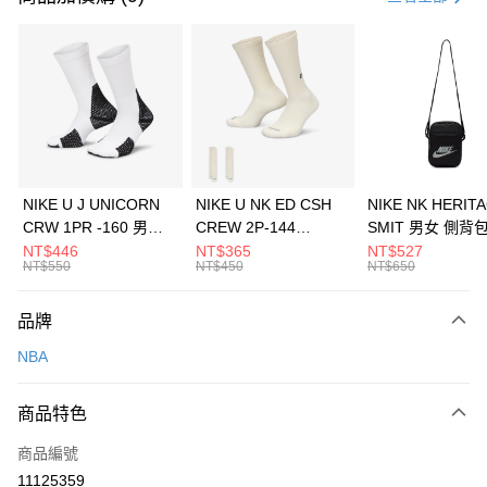
信用卡分期付款
3 期 0 利率 每期
NT$426
21家銀行
合作金庫商業銀行
第一商業銀行
LINE Pay
華南商業銀行
彰化商業銀行
Apple Pay
上海商業儲蓄銀行
台北富邦商業銀行
國泰世華商業銀行
兆豐國際商業銀行
悠遊付
臺灣中小企業銀行
台中商業銀行
NIKE U J UNICORN
NIKE U NK ED CSH
NIKE NK HERIT
匯豐（台灣）商業銀行
華泰商業銀行
CRW 1PR -160 男女
CREW 2P-144
SMIT 男女 側背
全盈+PAY
聯邦商業銀行
遠東國際商業銀行
中統襪 FZ3393100
EMBRDY 男女 短統襪
BA5871010
NT$446
NT$365
NT$527
元大商業銀行
永豐商業銀行
NT$550
NT$450
NT$650
AFTEE先享後付
FZ3073133
玉山商業銀行
星展（台灣）商業銀行
相關說明
台新國際商業銀行
中國信託商業銀行
品牌
【關於「AFTEE先享後付」】
台灣樂天信用卡公司
AFTEE先享後付是「在收到商品之後才付款」的支付方式。 讓您購物簡單
運送方式
NBA
便利好安心！
１．簡單：不需註冊會員、不需綁卡、不需儲值。
7-11取貨(快速到店)
２．便利：只要手機號碼，簡訊認證，即可結帳。
商品特色
每筆NT$100，滿NT$1,500(含以上)免運費
３．安心：先確認商品／服務後，再付款。
商品編號
宅配
【「AFTEE先享後付」結帳流程】
１．於結帳方式選擇「AFTEE先享後付」後，將跳轉至「AFTEE先享後付」
11125359
每筆NT$100，滿NT$1,500(含以上)免運費