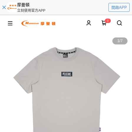
摩曼頓
開啟APP
立刻使用官方APP
0
1
/
7