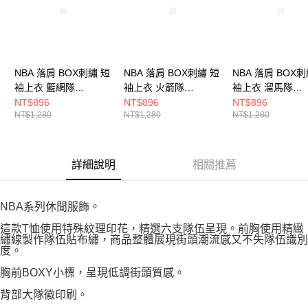
NBA 落肩 BOX刺繡 短
NBA 落肩 BOX刺繡 短
NBA 落肩 BOX刺
袖上衣 籃網隊
袖上衣 火箭隊
袖上衣 溜馬隊
3625101109
3525104420
3625101311
NT$896
NT$896
NT$896
NT$1,280
NT$1,280
NT$1,280
詳細說明
相關推薦
NBA系列休閒服飾。
這款T恤使用特殊紋理印花，精選六支隊伍呈現。前胸使用精緻
繡線製作隊伍貼布繡，商品整體展現街頭潮流感又不失隊伍識別
度。
胸前BOXY小標，呈現低調街頭質感。
背部大隊徽印刷。