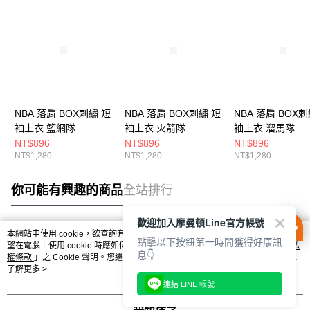
NBA 落肩 BOX刺繡 短
NBA 落肩 BOX刺繡 短
NBA 落肩 BOX刺
袖上衣 籃網隊
袖上衣 火箭隊
袖上衣 溜馬隊
3625101109
3525104420
3625101311
NT$896
NT$896
NT$896
NT$1,280
NT$1,280
NT$1,280
你可能有興趣的商品
全站排行
歡迎加入摩曼頓Line官方帳號
本網站中使用 cookie，欲查詢有關本網站使用 cookie 方式之詳情，及若您不希
點擊以下按鈕第一時間獲得好康訊
熱門標籤
望在電腦上使用 cookie 時應如何變更電腦的 cookie 設定，請參閱本網站「
隱私
息👇
權條款
」之 Cookie 聲明。您繼續使用本網站即表示您同意本公司得按本網站使
用條款之 Cookie 聲明使用 cookie。
了解更多 >
連結 LINE 帳號