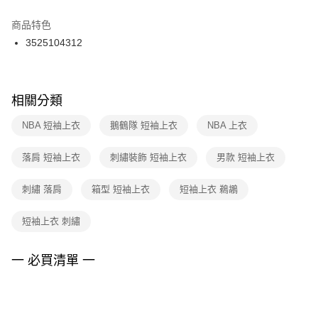
結帳頁面，進行簡訊認證並確認金額後，即可完成結帳。
２．訂單成立數日內，您將收到繳費通知簡訊。
商品特色
付款後門市自取
３．收到繳費通知簡訊後14天內，點擊此簡訊中的連結，可透過四大超商／
3525104312
每筆NT$100，滿NT$1,500(含以上)免運費
ATM／網路銀行／等多元方式進行付款，方視為交易完成。
※ 請注意：結帳手續完成當下不需立刻繳費，但若您需要取消訂單，請聯絡
購買商品的店家。未經商家同意取消之訂單仍視為有效，需透過AFTEE先享
後付繳納相關費用。
※ 交易是否成功請以「AFTEE先享後付 」之結帳頁面顯示為準，若有關於
相關分類
是否繳費成功／繳費後需取消欲退款等相關疑問，請聯繫「AFTEE先享後付
客戶支援中心」
https://netprotections.freshdesk.com/support/home
NBA 短袖上衣
鵝鶴隊 短袖上衣
NBA 上衣
【注意事項】
落肩 短袖上衣
刺繡裝飾 短袖上衣
男款 短袖上衣
１．透過由恩沛科技股份有限公司提供之「AFTEE先享後付」服務完成之交
易，需依本服務之必要範圍內提供個人資料，並將交易相關給付款項請求債
權轉讓予恩沛科技股份有限公司。
刺繡 落肩
箱型 短袖上衣
短袖上衣 鵜鶘
２．關於個人資料處理事宜，請瀏覽以下網址：
https://aftee.tw/terms/#terms3
短袖上衣 刺繡
３．未成年的使用者請事先徵得法定代理人或監護人之同意方可使用
「AFTEE先享後付」，若未經同意申辦者引起之損失，本公司不負相關責
任。
一 必買清單 一
４．使用「AFTEE先享後付」時，將依據個別帳號之用戶狀況，依本公司即
時審查核予不同之上限額度；若仍有額度不足之情形，本公司將視審查結果
請求用戶進行身份認證。
５．嚴禁一人註冊多個帳號或使用他人資訊註冊。若發現惡意使用之情形，
恩沛科技股份有限公司將有權停止該用戶之使用額度並採取法律行動。