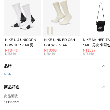
信用卡分期付款
3 期 0 利率 每期
NT$426
21家銀行
合作金庫商業銀行
第一商業銀行
LINE Pay
華南商業銀行
彰化商業銀行
Apple Pay
上海商業儲蓄銀行
台北富邦商業銀行
國泰世華商業銀行
兆豐國際商業銀行
悠遊付
臺灣中小企業銀行
台中商業銀行
NIKE U J UNICORN
NIKE U NK ED CSH
NIKE NK HERIT
匯豐（台灣）商業銀行
華泰商業銀行
CRW 1PR -160 男女
CREW 2P-144
SMIT 男女 側背
全盈+PAY
聯邦商業銀行
遠東國際商業銀行
中統襪 FZ3393100
EMBRDY 男女 短統襪
BA5871010
NT$446
NT$365
NT$527
元大商業銀行
永豐商業銀行
NT$550
NT$450
NT$650
AFTEE先享後付
FZ3073133
玉山商業銀行
星展（台灣）商業銀行
相關說明
台新國際商業銀行
中國信託商業銀行
品牌
【關於「AFTEE先享後付」】
台灣樂天信用卡公司
AFTEE先享後付是「在收到商品之後才付款」的支付方式。 讓您購物簡單
運送方式
NBA
便利好安心！
１．簡單：不需註冊會員、不需綁卡、不需儲值。
7-11取貨(快速到店)
２．便利：只要手機號碼，簡訊認證，即可結帳。
商品特色
每筆NT$100，滿NT$1,500(含以上)免運費
３．安心：先確認商品／服務後，再付款。
商品編號
宅配
【「AFTEE先享後付」結帳流程】
１．於結帳方式選擇「AFTEE先享後付」後，將跳轉至「AFTEE先享後付」
11125352
每筆NT$100，滿NT$1,500(含以上)免運費
結帳頁面，進行簡訊認證並確認金額後，即可完成結帳。