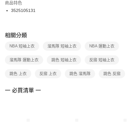
２．訂單成立數日內，您將收到繳費通知簡訊。
商品特色
付款後門市自取
３．收到繳費通知簡訊後14天內，點擊此簡訊中的連結，可透過四大超商／
3525105131
每筆NT$100，滿NT$1,500(含以上)免運費
ATM／網路銀行／等多元方式進行付款，方視為交易完成。
※ 請注意：結帳手續完成當下不需立刻繳費，但若您需要取消訂單，請聯絡
購買商品的店家。未經商家同意取消之訂單仍視為有效，需透過AFTEE先享
後付繳納相關費用。
※ 交易是否成功請以「AFTEE先享後付 」之結帳頁面顯示為準，若有關於
相關分類
是否繳費成功／繳費後需取消欲退款等相關疑問，請聯繫「AFTEE先享後付
客戶支援中心」
https://netprotections.freshdesk.com/support/home
NBA 短袖上衣
溜馬隊 短袖上衣
NBA 運動上衣
【注意事項】
溜馬隊 運動上衣
跳色 短袖上衣
反摺 短袖上衣
１．透過由恩沛科技股份有限公司提供之「AFTEE先享後付」服務完成之交
易，需依本服務之必要範圍內提供個人資料，並將交易相關給付款項請求債
權轉讓予恩沛科技股份有限公司。
跳色 上衣
反摺 上衣
跳色 溜馬隊
跳色 反摺
２．關於個人資料處理事宜，請瀏覽以下網址：
https://aftee.tw/terms/#terms3
３．未成年的使用者請事先徵得法定代理人或監護人之同意方可使用
一 必買清單 一
「AFTEE先享後付」，若未經同意申辦者引起之損失，本公司不負相關責
任。
４．使用「AFTEE先享後付」時，將依據個別帳號之用戶狀況，依本公司即
時審查核予不同之上限額度；若仍有額度不足之情形，本公司將視審查結果
請求用戶進行身份認證。
５．嚴禁一人註冊多個帳號或使用他人資訊註冊。若發現惡意使用之情形，
恩沛科技股份有限公司將有權停止該用戶之使用額度並採取法律行動。