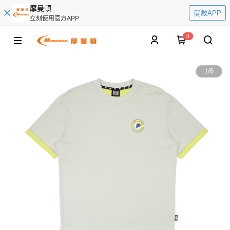
摩曼頓
開啟APP
立刻使用官方APP
0
1
/
6