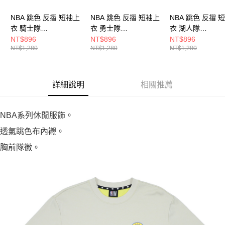
NBA 跳色 反摺 短袖上
NBA 跳色 反摺 短袖上
NBA 跳色 反摺 
衣 騎士隊
衣 勇士隊
衣 湖人隊
3525105320
3525105582
3525105460
NT$896
NT$896
NT$896
NT$1,280
NT$1,280
NT$1,280
詳細說明
相關推薦
NBA系列休閒服飾。
透氣跳色布內襯。
胸前隊徽。