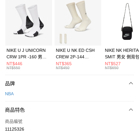
信用卡分期付款
3 期 0 利率 每期
NT$293
21家銀行
合作金庫商業銀行
第一商業銀行
LINE Pay
華南商業銀行
彰化商業銀行
Apple Pay
上海商業儲蓄銀行
台北富邦商業銀行
國泰世華商業銀行
兆豐國際商業銀行
悠遊付
臺灣中小企業銀行
台中商業銀行
NIKE U J UNICORN
NIKE U NK ED CSH
NIKE NK HERIT
匯豐（台灣）商業銀行
華泰商業銀行
CRW 1PR -160 男女
CREW 2P-144
SMIT 男女 側背
全盈+PAY
聯邦商業銀行
遠東國際商業銀行
中統襪 FZ3393100
EMBRDY 男女 短統襪
BA5871010
NT$446
NT$365
NT$527
元大商業銀行
永豐商業銀行
NT$550
NT$450
NT$650
AFTEE先享後付
FZ3073133
玉山商業銀行
星展（台灣）商業銀行
相關說明
台新國際商業銀行
中國信託商業銀行
品牌
【關於「AFTEE先享後付」】
台灣樂天信用卡公司
AFTEE先享後付是「在收到商品之後才付款」的支付方式。 讓您購物簡單
運送方式
NBA
便利好安心！
１．簡單：不需註冊會員、不需綁卡、不需儲值。
7-11取貨(快速到店)
２．便利：只要手機號碼，簡訊認證，即可結帳。
商品特色
每筆NT$100，滿NT$1,500(含以上)免運費
３．安心：先確認商品／服務後，再付款。
商品編號
宅配
【「AFTEE先享後付」結帳流程】
１．於結帳方式選擇「AFTEE先享後付」後，將跳轉至「AFTEE先享後付」
11125326
每筆NT$100，滿NT$1,500(含以上)免運費
結帳頁面，進行簡訊認證並確認金額後，即可完成結帳。