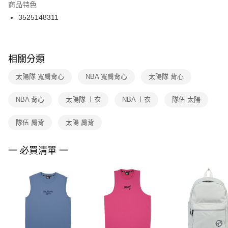
２．訂單成立數日內，您將收到繳費通知簡訊。
商品特色
付款後門市自取
３．收到繳費通知簡訊後14天內，點擊此簡訊中的連結，可透過四大超商／
3525148311
每筆NT$100，滿NT$1,500(含以上)免運費
ATM／網路銀行／等多元方式進行付款，方視為交易完成。
※ 請注意：結帳手續完成當下不需立刻繳費，但若您需要取消訂單，請聯絡
購買商品的店家。未經商家同意取消之訂單仍視為有效，需透過AFTEE先享
後付繳納相關費用。
※ 交易是否成功請以「AFTEE先享後付 」之結帳頁面顯示為準，若有關於
相關分類
是否繳費成功／繳費後需取消欲退款等相關疑問，請聯繫「AFTEE先享後付
客戶支援中心」
https://netprotections.freshdesk.com/support/home
太陽隊 寬肩背心
NBA 寬肩背心
太陽隊 背心
【注意事項】
NBA 背心
太陽隊 上衣
NBA 上衣
隊伍 太陽
１．透過由恩沛科技股份有限公司提供之「AFTEE先享後付」服務完成之交
易，需依本服務之必要範圍內提供個人資料，並將交易相關給付款項請求債
權轉讓予恩沛科技股份有限公司。
隊伍 肩背
太陽 肩背
２．關於個人資料處理事宜，請瀏覽以下網址：
https://aftee.tw/terms/#terms3
３．未成年的使用者請事先徵得法定代理人或監護人之同意方可使用
一 必買清單 一
「AFTEE先享後付」，若未經同意申辦者引起之損失，本公司不負相關責
任。
４．使用「AFTEE先享後付」時，將依據個別帳號之用戶狀況，依本公司即
時審查核予不同之上限額度；若仍有額度不足之情形，本公司將視審查結果
請求用戶進行身份認證。
５．嚴禁一人註冊多個帳號或使用他人資訊註冊。若發現惡意使用之情形，
恩沛科技股份有限公司將有權停止該用戶之使用額度並採取法律行動。