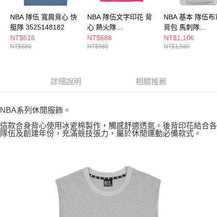
NBA 隊伍 寬肩背心 快
NBA 隊伍文字印花 背
NBA 基本 隊伍布
艇隊 3525148182
心 熱火隊
背包 馬刺隊
3525148542
3555174311
NT$616
NT$686
NT$1,106
NT$880
NT$980
NT$1,580
詳細說明
相關推薦
NBA系列休閒服飾。
這款合身背心使用冰瓷棉製作，觸感舒適透氣。後背印花結合各
隊伍及創建年份，充滿競技張力，屬於休閒運動必備款式。