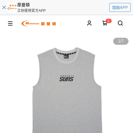
摩曼頓
開啟APP
立刻使用官方APP
0
1
/
7