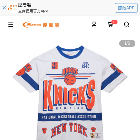
摩曼頓
開啟APP
立刻使用官方APP
0
1
/
5