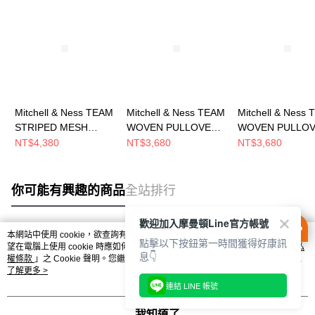
Mitchell & Ness TEAM
Mitchell & Ness TEAM
Mitchell & Ness
STRIPED MESH
WOVEN PULLOVER
WOVEN PULLO
BASEBALL JERSEY
JACKET 男 短袖上衣
JACKET 男 短
NT$4,380
NT$3,680
NT$3,680
男 短袖上衣
MN25BOU04LAL
MN25BOU04CB
MN25BJE03CB
你可能有興趣的商品
全站排行
歡迎加入摩曼頓Line官方帳號
本網站中使用 cookie，欲查詢有關本網站使用 cookie 方式之詳情，及若您不希
點擊以下按鈕第一時間獲得好康訊
熱門標籤
望在電腦上使用 cookie 時應如何變更電腦的 cookie 設定，請參閱本網站「
隱私
息👇
權條款
」之 Cookie 聲明。您繼續使用本網站即表示您同意本公司得按本網站使
用條款之 Cookie 聲明使用 cookie。
了解更多 >
連結 LINE 帳號
我知道了