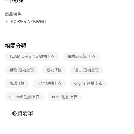
１．於結帳方式選擇「AFTEE先享後付」後，將跳轉至「AFTEE先享後付」
11125325
每筆NT$100，滿NT$1,500(含以上)免運費
結帳頁面，進行簡訊認證並確認金額後，即可完成結帳。
２．訂單成立數日內，您將收到繳費通知簡訊。
商品特色
付款後門市自取
３．收到繳費通知簡訊後14天內，點擊此簡訊中的連結，可透過四大超商／
FC9265-NYKWHIT
每筆NT$100，滿NT$1,500(含以上)免運費
ATM／網路銀行／等多元方式進行付款，方視為交易完成。
※ 請注意：結帳手續完成當下不需立刻繳費，但若您需要取消訂單，請聯絡
購買商品的店家。未經商家同意取消之訂單仍視為有效，需透過AFTEE先享
後付繳納相關費用。
※ 交易是否成功請以「AFTEE先享後付 」之結帳頁面顯示為準，若有關於
相關分類
是否繳費成功／繳費後需取消欲退款等相關疑問，請聯繫「AFTEE先享後付
客戶支援中心」
https://netprotections.freshdesk.com/support/home
TEAM ORIGINS 短袖上衣
紐約尼克隊 上衣
【注意事項】
男款 短袖上衣
短袖 T恤
復古 短袖上衣
１．透過由恩沛科技股份有限公司提供之「AFTEE先享後付」服務完成之交
易，需依本服務之必要範圍內提供個人資料，並將交易相關給付款項請求債
權轉讓予恩沛科技股份有限公司。
籃球 T恤
日常 短袖上衣
origins 短袖上衣
２．關於個人資料處理事宜，請瀏覽以下網址：
https://aftee.tw/terms/#terms3
mitchell 短袖上衣
ness 短袖上衣
３．未成年的使用者請事先徵得法定代理人或監護人之同意方可使用
「AFTEE先享後付」，若未經同意申辦者引起之損失，本公司不負相關責
任。
一 必買清單 一
４．使用「AFTEE先享後付」時，將依據個別帳號之用戶狀況，依本公司即
時審查核予不同之上限額度；若仍有額度不足之情形，本公司將視審查結果
請求用戶進行身份認證。
５．嚴禁一人註冊多個帳號或使用他人資訊註冊。若發現惡意使用之情形，