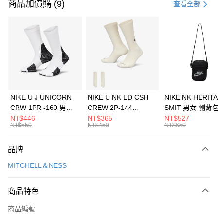
信用卡一次付款
商品加價購 (9)
查看全部
信用卡分期付款
3 期 0 利率 每期
NT$893
21家銀行
合作金庫商業銀行
第一商業銀行
LINE Pay
華南商業銀行
彰化商業銀行
Apple Pay
上海商業儲蓄銀行
台北富邦商業銀行
國泰世華商業銀行
兆豐國際商業銀行
悠遊付
臺灣中小企業銀行
台中商業銀行
NIKE U J UNICORN
NIKE U NK ED CSH
NIKE NK HERIT
匯豐（台灣）商業銀行
華泰商業銀行
CRW 1PR -160 男女
CREW 2P-144
SMIT 男女 側背
全盈+PAY
聯邦商業銀行
遠東國際商業銀行
中統襪 FZ3393100
EMBRDY 男女 短統襪
BA5871010
NT$446
NT$365
NT$527
元大商業銀行
永豐商業銀行
NT$550
NT$450
NT$650
AFTEE先享後付
FZ3073133
玉山商業銀行
星展（台灣）商業銀行
相關說明
台新國際商業銀行
中國信託商業銀行
品牌
【關於「AFTEE先享後付」】
台灣樂天信用卡公司
AFTEE先享後付是「在收到商品之後才付款」的支付方式。 讓您購物簡單
運送方式
MITCHELL＆NESS
便利好安心！
１．簡單：不需註冊會員、不需綁卡、不需儲值。
7-11取貨(快速到店)
２．便利：只要手機號碼，簡訊認證，即可結帳。
商品特色
每筆NT$100，滿NT$1,500(含以上)免運費
３．安心：先確認商品／服務後，再付款。
商品編號
宅配
【「AFTEE先享後付」結帳流程】