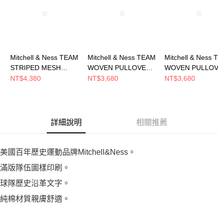
恩沛科技股份有限公司將有權停止該用戶之使用額度並採取法律行動。
Mitchell & Ness TEAM
Mitchell & Ness TEAM
Mitchell & Ness
STRIPED MESH
WOVEN PULLOVER
WOVEN PULLO
BASEBALL JERSEY
JACKET 男 短袖上衣
JACKET 男 短
NT$4,380
NT$3,680
NT$3,680
男 短袖上衣
MN25BOU04LAL
MN25BOU04CB
MN25BJE03CB
詳細說明
相關推薦
美國百年歷史運動品牌Mitchell&Ness。
滿版隊伍圖樣印刷。
球隊歷史沿革文字。
純棉材質親膚舒適。