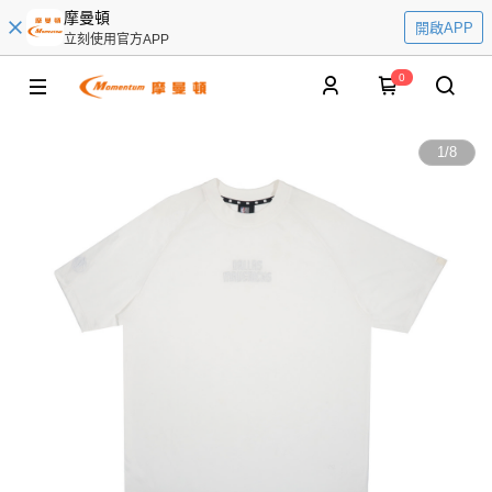
摩曼頓
開啟APP
立刻使用官方APP
0
1
/
8