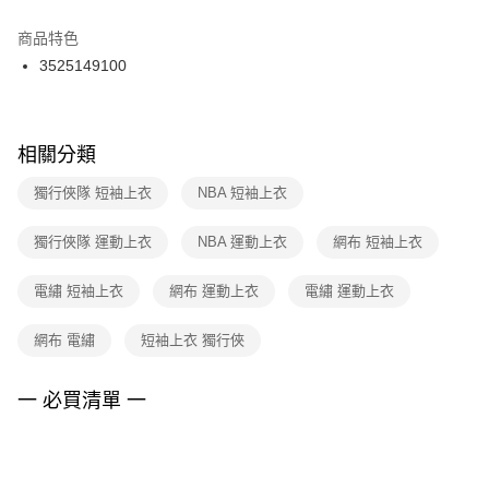
結帳頁面，進行簡訊認證並確認金額後，即可完成結帳。
２．訂單成立數日內，您將收到繳費通知簡訊。
商品特色
付款後門市自取
３．收到繳費通知簡訊後14天內，點擊此簡訊中的連結，可透過四大超商／
3525149100
每筆NT$100，滿NT$1,500(含以上)免運費
ATM／網路銀行／等多元方式進行付款，方視為交易完成。
※ 請注意：結帳手續完成當下不需立刻繳費，但若您需要取消訂單，請聯絡
購買商品的店家。未經商家同意取消之訂單仍視為有效，需透過AFTEE先享
後付繳納相關費用。
※ 交易是否成功請以「AFTEE先享後付 」之結帳頁面顯示為準，若有關於
相關分類
是否繳費成功／繳費後需取消欲退款等相關疑問，請聯繫「AFTEE先享後付
客戶支援中心」
https://netprotections.freshdesk.com/support/home
獨行俠隊 短袖上衣
NBA 短袖上衣
【注意事項】
獨行俠隊 運動上衣
NBA 運動上衣
網布 短袖上衣
１．透過由恩沛科技股份有限公司提供之「AFTEE先享後付」服務完成之交
易，需依本服務之必要範圍內提供個人資料，並將交易相關給付款項請求債
權轉讓予恩沛科技股份有限公司。
電繡 短袖上衣
網布 運動上衣
電繡 運動上衣
２．關於個人資料處理事宜，請瀏覽以下網址：
https://aftee.tw/terms/#terms3
網布 電繡
短袖上衣 獨行俠
３．未成年的使用者請事先徵得法定代理人或監護人之同意方可使用
「AFTEE先享後付」，若未經同意申辦者引起之損失，本公司不負相關責
任。
一 必買清單 一
４．使用「AFTEE先享後付」時，將依據個別帳號之用戶狀況，依本公司即
時審查核予不同之上限額度；若仍有額度不足之情形，本公司將視審查結果
請求用戶進行身份認證。
５．嚴禁一人註冊多個帳號或使用他人資訊註冊。若發現惡意使用之情形，
恩沛科技股份有限公司將有權停止該用戶之使用額度並採取法律行動。