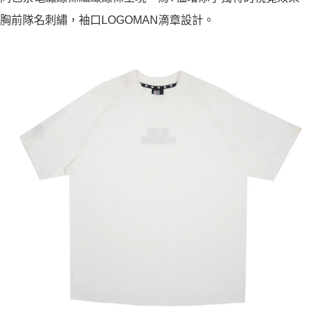
胸前隊名刺繡，袖口LOGOMAN滴章設計。