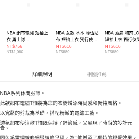
NBA 網布電繡 短袖上
NBA 女款 基本 隊伍貼
NBA 落肩 胸前L
衣 勇士隊
布 短袖上衣 獨行俠隊
短袖上衣 獨行俠
3525149212
3522101061
3525103981
NT$756
NT$616
NT$616
NT$1,080
NT$880
NT$880
詳細說明
相關推薦
NBA系列休閒服飾。
此款網布電繡T恤將為您的衣櫥增添時尚感和獨特風格。
以寬鬆的剪裁為基礎，搭配精緻的電繡工藝。
透氣網布使這款T恤既保持了舒適感，又展現了時尚的設計元
素。
同色系電繡線條細緻線條呈現，為T恤增添了獨特的視覺效果。