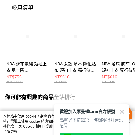
一 必買清單 一
NBA 網布電繡 短袖上
NBA 女款 基本 隊伍貼
NBA 落肩 胸前L
衣 勇士隊
布 短袖上衣 獨行俠隊
短袖上衣 獨行俠
3525149212
3522101061
3525103981
NT$756
NT$616
NT$616
NT$1,080
NT$880
NT$880
你可能有興趣的商品
全站排行
歡迎加入摩曼頓Line官方帳號
本網站中使用 cookie，欲查詢有關本網站使用 cookie 方式之詳情，及若您不希
點擊以下按鈕第一時間獲得好康訊
熱門標籤
望在電腦上使用 cookie 時應如何變更電腦的 cookie 設定，請參閱本網站「
隱私
息👇
權條款
」之 Cookie 聲明。您繼續使用本網站即表示您同意本公司得按本網站使
用條款之 Cookie 聲明使用 cookie。
了解更多 >