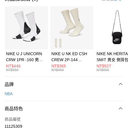
信用卡分期付款
3 期 0 利率 每期
NT$360
21家銀行
合作金庫商業銀行
第一商業銀行
LINE Pay
華南商業銀行
彰化商業銀行
Apple Pay
上海商業儲蓄銀行
台北富邦商業銀行
國泰世華商業銀行
兆豐國際商業銀行
悠遊付
臺灣中小企業銀行
台中商業銀行
NIKE U J UNICORN
NIKE U NK ED CSH
NIKE NK HERIT
匯豐（台灣）商業銀行
華泰商業銀行
CRW 1PR -160 男女
CREW 2P-144
SMIT 男女 側背
全盈+PAY
聯邦商業銀行
遠東國際商業銀行
中統襪 FZ3393100
EMBRDY 男女 短統襪
BA5871010
NT$446
NT$365
NT$527
元大商業銀行
永豐商業銀行
NT$550
NT$450
NT$650
AFTEE先享後付
FZ3073133
玉山商業銀行
星展（台灣）商業銀行
相關說明
台新國際商業銀行
中國信託商業銀行
品牌
【關於「AFTEE先享後付」】
台灣樂天信用卡公司
AFTEE先享後付是「在收到商品之後才付款」的支付方式。 讓您購物簡單
運送方式
NBA
便利好安心！
１．簡單：不需註冊會員、不需綁卡、不需儲值。
7-11取貨(快速到店)
２．便利：只要手機號碼，簡訊認證，即可結帳。
商品特色
每筆NT$100，滿NT$1,500(含以上)免運費
３．安心：先確認商品／服務後，再付款。
商品編號
宅配
【「AFTEE先享後付」結帳流程】
１．於結帳方式選擇「AFTEE先享後付」後，將跳轉至「AFTEE先享後付」
11125309
每筆NT$100，滿NT$1,500(含以上)免運費