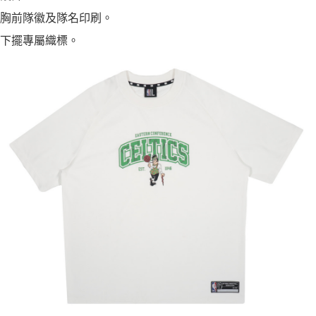
胸前隊徽及隊名印刷。
下擺專屬織標。