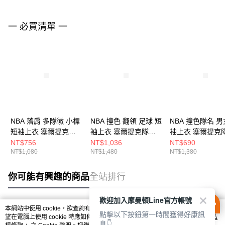
一 必買清單 一
NBA 落肩 多隊徽 小標
NBA 撞色 翻領 足球 短
NBA 撞色隊名 男
短袖上衣 塞爾提克隊
袖上衣 塞爾提克隊
袖上衣 塞爾提克
3525100600
3625149000
3625112572
NT$756
NT$1,036
NT$690
NT$1,080
NT$1,480
NT$1,380
你可能有興趣的商品
全站排行
歡迎加入摩曼頓Line官方帳號
本網站中使用 cookie，欲查詢有關本網站使用 cookie 方式之詳情，及若您不希
點擊以下按鈕第一時間獲得好康訊
熱門標籤
望在電腦上使用 cookie 時應如何變更電腦的 cookie 設定，請參閱本網站「
隱私
息👇