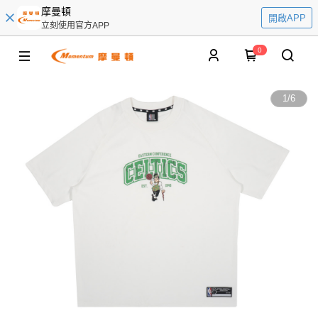
摩曼頓
開啟APP
立刻使用官方APP
0
1
/
6