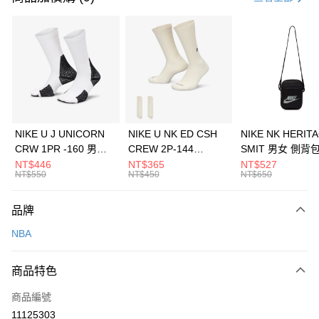
信用卡分期付款
3 期 0 利率 每期
NT$326
21家銀行
合作金庫商業銀行
第一商業銀行
LINE Pay
華南商業銀行
彰化商業銀行
Apple Pay
上海商業儲蓄銀行
台北富邦商業銀行
國泰世華商業銀行
兆豐國際商業銀行
悠遊付
臺灣中小企業銀行
台中商業銀行
NIKE U J UNICORN
NIKE U NK ED CSH
NIKE NK HERIT
匯豐（台灣）商業銀行
華泰商業銀行
CRW 1PR -160 男女
CREW 2P-144
SMIT 男女 側背
全盈+PAY
聯邦商業銀行
遠東國際商業銀行
中統襪 FZ3393100
EMBRDY 男女 短統襪
BA5871010
NT$446
NT$365
NT$527
元大商業銀行
永豐商業銀行
NT$550
NT$450
NT$650
AFTEE先享後付
FZ3073133
玉山商業銀行
星展（台灣）商業銀行
相關說明
台新國際商業銀行
中國信託商業銀行
品牌
【關於「AFTEE先享後付」】
台灣樂天信用卡公司
AFTEE先享後付是「在收到商品之後才付款」的支付方式。 讓您購物簡單
運送方式
NBA
便利好安心！
１．簡單：不需註冊會員、不需綁卡、不需儲值。
7-11取貨(快速到店)
２．便利：只要手機號碼，簡訊認證，即可結帳。
商品特色
每筆NT$100，滿NT$1,500(含以上)免運費
３．安心：先確認商品／服務後，再付款。
商品編號
宅配
【「AFTEE先享後付」結帳流程】
１．於結帳方式選擇「AFTEE先享後付」後，將跳轉至「AFTEE先享後付」
11125303
每筆NT$100，滿NT$1,500(含以上)免運費