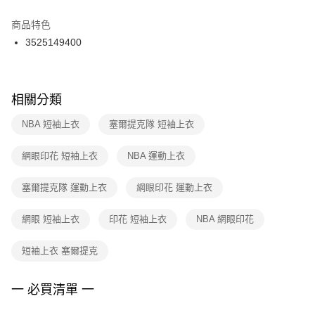
結帳頁面，進行簡訊認證並確認金額後，即可完成結帳。
２．訂單成立數日內，您將收到繳費通知簡訊。
商品特色
付款後門市自取
３．收到繳費通知簡訊後14天內，點擊此簡訊中的連結，可透過四大超商／
3525149400
每筆NT$100，滿NT$1,500(含以上)免運費
ATM／網路銀行／等多元方式進行付款，方視為交易完成。
※ 請注意：結帳手續完成當下不需立刻繳費，但若您需要取消訂單，請聯絡
購買商品的店家。未經商家同意取消之訂單仍視為有效，需透過AFTEE先享
後付繳納相關費用。
※ 交易是否成功請以「AFTEE先享後付 」之結帳頁面顯示為準，若有關於
相關分類
是否繳費成功／繳費後需取消欲退款等相關疑問，請聯繫「AFTEE先享後付
客戶支援中心」
https://netprotections.freshdesk.com/support/home
NBA 短袖上衣
塞爾提克隊 短袖上衣
【注意事項】
網眼印花 短袖上衣
NBA 運動上衣
１．透過由恩沛科技股份有限公司提供之「AFTEE先享後付」服務完成之交
易，需依本服務之必要範圍內提供個人資料，並將交易相關給付款項請求債
權轉讓予恩沛科技股份有限公司。
塞爾提克隊 運動上衣
網眼印花 運動上衣
２．關於個人資料處理事宜，請瀏覽以下網址：
https://aftee.tw/terms/#terms3
網眼 短袖上衣
印花 短袖上衣
NBA 網眼印花
３．未成年的使用者請事先徵得法定代理人或監護人之同意方可使用
「AFTEE先享後付」，若未經同意申辦者引起之損失，本公司不負相關責
任。
短袖上衣 塞爾提克
４．使用「AFTEE先享後付」時，將依據個別帳號之用戶狀況，依本公司即
時審查核予不同之上限額度；若仍有額度不足之情形，本公司將視審查結果
請求用戶進行身份認證。
一 必買清單 一
５．嚴禁一人註冊多個帳號或使用他人資訊註冊。若發現惡意使用之情形，
恩沛科技股份有限公司將有權停止該用戶之使用額度並採取法律行動。