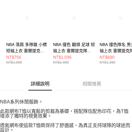
NBA 落肩 多隊徽 小標
NBA 撞色 翻領 足球 短
NBA 撞色隊名 男
短袖上衣 塞爾提克隊
袖上衣 塞爾提克隊
袖上衣 塞爾提克
3525100600
3625149000
3625112572
NT$756
NT$1,036
NT$690
NT$1,080
NT$1,480
NT$1,380
詳細說明
相關推薦
NBA系列休閒服飾。
此款網布T恤以寬鬆的剪裁為基礎，搭配隊伍配色印花，為T恤
增添了獨特的視覺效果。
透氣網布使這款T恤既保持了舒適感，為真正支持球隊的球迷而
設計。