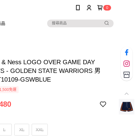
0
商品
ll & Ness LOGO OVER GAME DAY
S - GOLDEN STATE WARRIORS 男
10109-GSWBLUE
1,500免運
480
L
XL
XXL