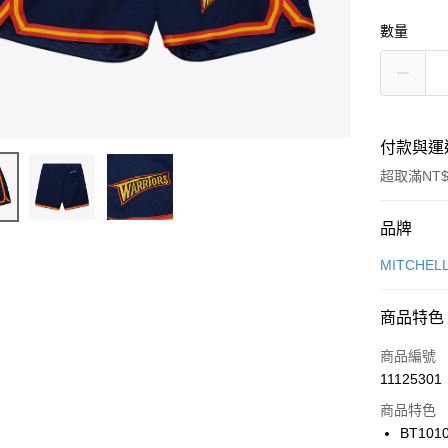
數量
付款與運
超取滿NT$
付款方式
品牌
信用卡一
MITCHEL
信用卡分
商品特色
3 期 
商品編號
合作金
LINE Pay
11125301
華南商
Apple Pay
上海商
商品特色
國泰世
BT101
悠遊付