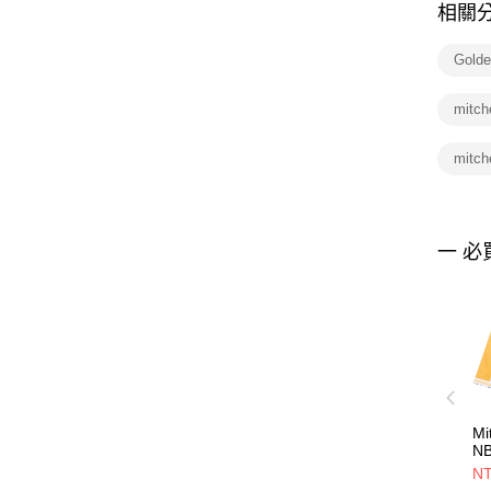
相關
Golde
mitche
mitch
一 必
Mi
N
R
NT
LA