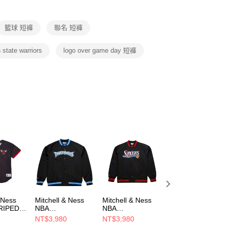
項】
恩沛科技股份有限公司提供之「AFTEE先享後付」服務完成之
籃球 短褲
聯名 短褲
依本服務之必要範圍內提供個人資料，並將交易相關給付款項請
讓予恩沛科技股份有限公司。
個人資料處理事宜，請瀏覽以下網址：
 state warriors
logo over game day 短褲
ee.tw/terms/#terms3
年的使用者請事先徵得法定代理人或監護人之同意方可使用
E先享後付」，若未經同意申辦者引起之損失，本公司不負相關責
AFTEE先享後付」時，將依據個別帳號之用戶狀況，依本公司
核予不同之上限額度；若仍有額度不足之情形，本公司將視審查
用戶進行身份認證。
一人註冊多個帳號或使用他人資訊註冊。若發現惡意使用之情
科技股份有限公司將有權停止該用戶之使用額度並採取法律行
 Ness
Mitchell & Ness
Mitchell & Ness
Mitchell & Ness
RIPED
NBA
NBA
NBA
SEBALL
LIGHTWEIGHT
LIGHTWEIGHT
LIGHTWEIGHT
NT$3,980
NT$3,980
NT$3,980
 男 短袖上
SATIN JACKET
SATIN JACKET
SATIN JACKET