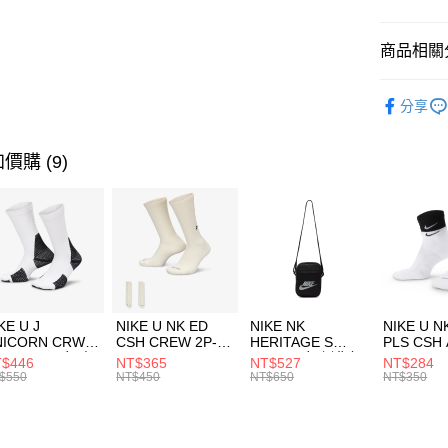
臺灣中
匯豐（
全盈+PAY
聯邦商
商品相關分
元大商
AFTEE先
玉山商
品牌
MI
相關說明
分享
台新國
【關於「A
男性商品
台灣樂
AFTEE
便利好安
運動類型
運送方式
價購 (9)
１．簡單
２．便利
7-11取貨
３．安心
每筆NT$1
【「AFT
宅配
１．於結帳
付」結帳
每筆NT$1
２．訂單
３．收到繳
付款後門
KE U J
NIKE U NK ED
NIKE NK
NIKE U N
／ATM／
NICORN CRW
CSH CREW 2P-
HERITAGE S
PLS CSH 
每筆NT$1
※ 請注意
R -160 男女 中
144 EMBRDY 男
SMIT 男女 側背包
144 DBL
$446
NT$365
NT$527
NT$284
絡購買商品
襪 FZ3393100
女 短統襪
BA5871010
襪 DH405
$550
NT$450
NT$650
NT$350
先享後付
FZ3073133
※ 交易是
是否繳費成
付客戶支