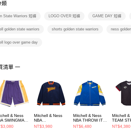
分類
【注意事
１．透過由
n State Warriors 短褲
LOGO OVER 短褲
GAME DAY 短褲
交易，需
求債權轉
２．關於
ll golden state warriors
shorts golden state warriors
ness golden
https://aft
３．未成
ell logo over game day
「AFTE
任。
４．使用「
即時審查
結果請求
買清單 一
５．嚴禁
形，恩沛
動。
tchell & Ness
Mitchell & Ness
Mitchell & Ness
Mitchell &
BA SWINGMAN
NBA
NBA THROW IT
TEAM ST
OAD SHORTS
LIGHTWEIGHT
BACK
MESH BA
$3,080
NT$3,980
NT$6,480
NT$4,380
KERS 84-85 男
SATIN JACKET
HEAVYWEIGHT
JERSEY