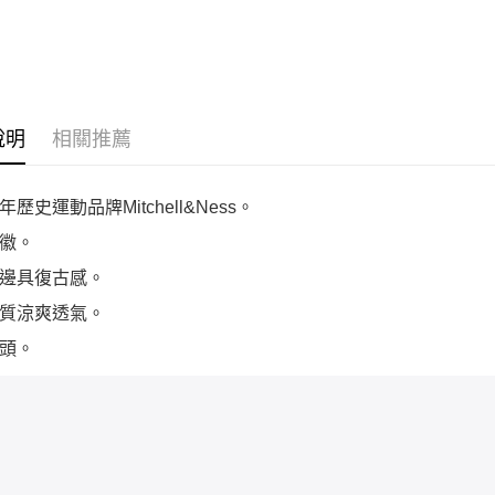
褲
VINTAGE LOGO
SATIN JACKET
衣 MN25B
MSHGS18235-
WARRIORS 男 其
VINTAGE
ALPURP84
他外套 SJKT6296-
WARRIORS 男 其
GSWYYPPPNAVY
他外套 JK11198-
GSWROYA
說明
相關推薦
歷史運動品牌Mitchell&Ness。
徽。
邊具復古感。
質涼爽透氣。
頭。