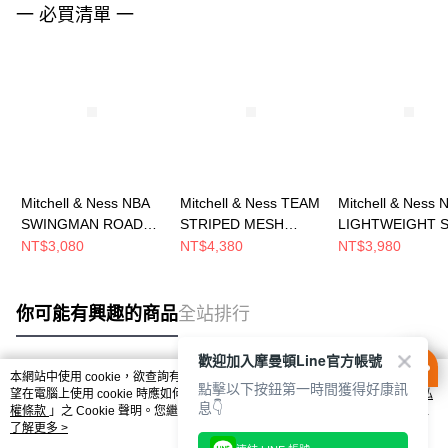
一 必買清單 一
Mitchell & Ness NBA
Mitchell & Ness TEAM
Mitchell & Ness 
SWINGMAN ROAD
STRIPED MESH
LIGHTWEIGHT S
SHORTS LAKERS 84-
BASEBALL JERSEY
JACKET VINTAG
NT$3,080
NT$4,380
NT$3,980
85 男 短褲
男 短袖上衣
LOGO WARRIO
SMSHGS18235-
MN25BJE03CB
其他外套 SJKT62
LALPURP84
GSWYYPPPNAV
你可能有興趣的商品
全站排行
歡迎加入摩曼頓Line官方帳號
本網站中使用 cookie，欲查詢有關本網站使用 cookie 方式之詳情，及若您不希
點擊以下按鈕第一時間獲得好康訊
熱門標籤
望在電腦上使用 cookie 時應如何變更電腦的 cookie 設定，請參閱本網站「
隱私
息👇
權條款
」之 Cookie 聲明。您繼續使用本網站即表示您同意本公司得按本網站使
用條款之 Cookie 聲明使用 cookie。
了解更多 >