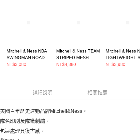
恩沛科技股份有限公司將有權停止該用戶之使用額度並採取法律行動。
Mitchell & Ness NBA
Mitchell & Ness TEAM
Mitchell & Ness 
SWINGMAN ROAD
STRIPED MESH
LIGHTWEIGHT S
SHORTS LAKERS 84-
BASEBALL JERSEY
JACKET VINTAG
NT$3,080
NT$4,380
NT$3,980
85 男 短褲
男 短袖上衣
LOGO WARRIO
SMSHGS18235-
MN25BJE03CB
其他外套 SJKT62
LALPURP84
GSWYYPPPNAV
詳細說明
相關推薦
美國百年歷史運動品牌Mitchell&Ness。
隊名印刷及隊徽刺繡。
包邊處理具復古感。