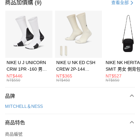
信用卡一次付款
商品加價購 (9)
查看全部
信用卡分期付款
3 期 0 利率 每期
NT$1,226
21家銀行
合作金庫商業銀行
第一商業銀行
LINE Pay
華南商業銀行
彰化商業銀行
Apple Pay
上海商業儲蓄銀行
台北富邦商業銀行
國泰世華商業銀行
兆豐國際商業銀行
悠遊付
臺灣中小企業銀行
台中商業銀行
NIKE U J UNICORN
NIKE U NK ED CSH
NIKE NK HERIT
匯豐（台灣）商業銀行
華泰商業銀行
CRW 1PR -160 男女
CREW 2P-144
SMIT 男女 側背
全盈+PAY
聯邦商業銀行
遠東國際商業銀行
中統襪 FZ3393100
EMBRDY 男女 短統襪
BA5871010
NT$446
NT$365
NT$527
元大商業銀行
永豐商業銀行
NT$550
NT$450
NT$650
AFTEE先享後付
FZ3073133
玉山商業銀行
星展（台灣）商業銀行
相關說明
台新國際商業銀行
中國信託商業銀行
品牌
【關於「AFTEE先享後付」】
台灣樂天信用卡公司
AFTEE先享後付是「在收到商品之後才付款」的支付方式。 讓您購物簡單
運送方式
MITCHELL＆NESS
便利好安心！
１．簡單：不需註冊會員、不需綁卡、不需儲值。
7-11取貨(快速到店)
２．便利：只要手機號碼，簡訊認證，即可結帳。
商品特色
每筆NT$100，滿NT$1,500(含以上)免運費
３．安心：先確認商品／服務後，再付款。
商品編號
宅配
【「AFTEE先享後付」結帳流程】