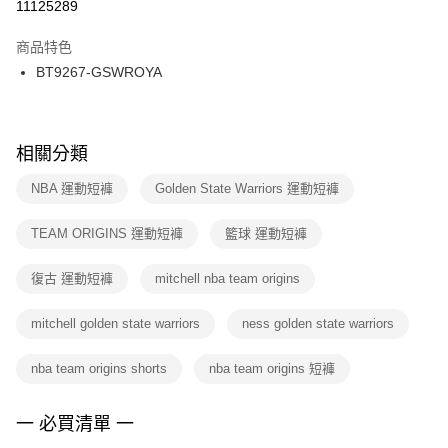
１．於結帳方式選擇「AFTEE先享後付」後，將跳轉至「AFTEE先享後付」
11125289
每筆NT$100，滿NT$1,500(含以上)免運費
結帳頁面，進行簡訊認證並確認金額後，即可完成結帳。
２．訂單成立數日內，您將收到繳費通知簡訊。
商品特色
付款後門市自取
３．收到繳費通知簡訊後14天內，點擊此簡訊中的連結，可透過四大超商／
BT9267-GSWROYA
每筆NT$100，滿NT$1,500(含以上)免運費
ATM／網路銀行／等多元方式進行付款，方視為交易完成。
※ 請注意：結帳手續完成當下不需立刻繳費，但若您需要取消訂單，請聯絡
購買商品的店家。未經商家同意取消之訂單仍視為有效，需透過AFTEE先享
後付繳納相關費用。
※ 交易是否成功請以「AFTEE先享後付 」之結帳頁面顯示為準，若有關於
相關分類
是否繳費成功／繳費後需取消欲退款等相關疑問，請聯繫「AFTEE先享後付
客戶支援中心」
https://netprotections.freshdesk.com/support/home
NBA 運動短褲
Golden State Warriors 運動短褲
【注意事項】
TEAM ORIGINS 運動短褲
籃球 運動短褲
１．透過由恩沛科技股份有限公司提供之「AFTEE先享後付」服務完成之交
易，需依本服務之必要範圍內提供個人資料，並將交易相關給付款項請求債
權轉讓予恩沛科技股份有限公司。
復古 運動短褲
mitchell nba team origins
２．關於個人資料處理事宜，請瀏覽以下網址：
https://aftee.tw/terms/#terms3
mitchell golden state warriors
ness golden state warriors
３．未成年的使用者請事先徵得法定代理人或監護人之同意方可使用
「AFTEE先享後付」，若未經同意申辦者引起之損失，本公司不負相關責
任。
nba team origins shorts
nba team origins 短褲
４．使用「AFTEE先享後付」時，將依據個別帳號之用戶狀況，依本公司即
時審查核予不同之上限額度；若仍有額度不足之情形，本公司將視審查結果
請求用戶進行身份認證。
一 必買清單 一
５．嚴禁一人註冊多個帳號或使用他人資訊註冊。若發現惡意使用之情形，