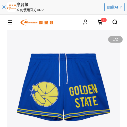
摩曼頓
開啟APP
立刻使用官方APP
0
1
/
2