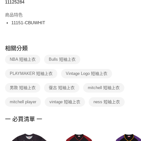
１．於結帳方式選擇「AFTEE先享後付」後，將跳轉至「AFTEE先享後付」
11125284
每筆NT$100，滿NT$1,500(含以上)免運費
結帳頁面，進行簡訊認證並確認金額後，即可完成結帳。
２．訂單成立數日內，您將收到繳費通知簡訊。
商品特色
付款後門市自取
３．收到繳費通知簡訊後14天內，點擊此簡訊中的連結，可透過四大超商／
11151-CBUWHIT
每筆NT$100，滿NT$1,500(含以上)免運費
ATM／網路銀行／等多元方式進行付款，方視為交易完成。
※ 請注意：結帳手續完成當下不需立刻繳費，但若您需要取消訂單，請聯絡
購買商品的店家。未經商家同意取消之訂單仍視為有效，需透過AFTEE先享
後付繳納相關費用。
※ 交易是否成功請以「AFTEE先享後付 」之結帳頁面顯示為準，若有關於
相關分類
是否繳費成功／繳費後需取消欲退款等相關疑問，請聯繫「AFTEE先享後付
客戶支援中心」
https://netprotections.freshdesk.com/support/home
NBA 短袖上衣
Bulls 短袖上衣
【注意事項】
PLAYMAKER 短袖上衣
Vintage Logo 短袖上衣
１．透過由恩沛科技股份有限公司提供之「AFTEE先享後付」服務完成之交
易，需依本服務之必要範圍內提供個人資料，並將交易相關給付款項請求債
權轉讓予恩沛科技股份有限公司。
男款 短袖上衣
復古 短袖上衣
mitchell 短袖上衣
２．關於個人資料處理事宜，請瀏覽以下網址：
https://aftee.tw/terms/#terms3
mitchell player
vintage 短袖上衣
ness 短袖上衣
３．未成年的使用者請事先徵得法定代理人或監護人之同意方可使用
「AFTEE先享後付」，若未經同意申辦者引起之損失，本公司不負相關責
任。
一 必買清單 一
４．使用「AFTEE先享後付」時，將依據個別帳號之用戶狀況，依本公司即
時審查核予不同之上限額度；若仍有額度不足之情形，本公司將視審查結果
請求用戶進行身份認證。
５．嚴禁一人註冊多個帳號或使用他人資訊註冊。若發現惡意使用之情形，