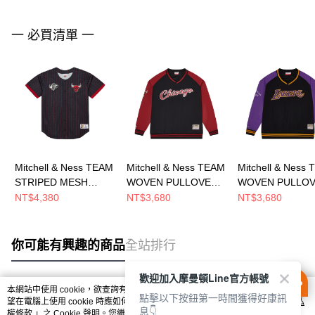
一 必買清單 一
Mitchell & Ness TEAM
Mitchell & Ness TEAM
Mitchell & Ness
STRIPED MESH
WOVEN PULLOVER
WOVEN PULLO
BASEBALL JERSEY
JACKET 男 短袖上衣
JACKET 男 短
NT$4,380
NT$3,680
NT$3,680
男 短袖上衣
MN25BOU04CB
MN25BOU04LAL
MN25BJE03CB
你可能有興趣的商品
全站排行
歡迎加入摩曼頓Line官方帳號
本網站中使用 cookie，欲查詢有關本網站使用 cookie 方式之詳情，及若您不希
點擊以下按鈕第一時間獲得好康訊
熱門標籤
望在電腦上使用 cookie 時應如何變更電腦的 cookie 設定，請參閱本網站「
隱私
息👇
權條款
」之 Cookie 聲明。您繼續使用本網站即表示您同意本公司得按本網站使