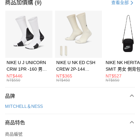
信用卡一次付款
商品加價購 (9)
查看全部
信用卡分期付款
3 期 0 利率 每期
NT$826
21家銀行
合作金庫商業銀行
第一商業銀行
LINE Pay
華南商業銀行
彰化商業銀行
Apple Pay
上海商業儲蓄銀行
台北富邦商業銀行
國泰世華商業銀行
兆豐國際商業銀行
悠遊付
臺灣中小企業銀行
台中商業銀行
NIKE U J UNICORN
NIKE U NK ED CSH
NIKE NK HERIT
匯豐（台灣）商業銀行
華泰商業銀行
CRW 1PR -160 男女
CREW 2P-144
SMIT 男女 側背
全盈+PAY
聯邦商業銀行
遠東國際商業銀行
中統襪 FZ3393100
EMBRDY 男女 短統襪
BA5871010
NT$446
NT$365
NT$527
元大商業銀行
永豐商業銀行
NT$550
NT$450
NT$650
AFTEE先享後付
FZ3073133
玉山商業銀行
星展（台灣）商業銀行
相關說明
台新國際商業銀行
中國信託商業銀行
品牌
【關於「AFTEE先享後付」】
台灣樂天信用卡公司
AFTEE先享後付是「在收到商品之後才付款」的支付方式。 讓您購物簡單
運送方式
MITCHELL＆NESS
便利好安心！
１．簡單：不需註冊會員、不需綁卡、不需儲值。
7-11取貨(快速到店)
２．便利：只要手機號碼，簡訊認證，即可結帳。
商品特色
每筆NT$100，滿NT$1,500(含以上)免運費
３．安心：先確認商品／服務後，再付款。
商品編號
宅配
【「AFTEE先享後付」結帳流程】