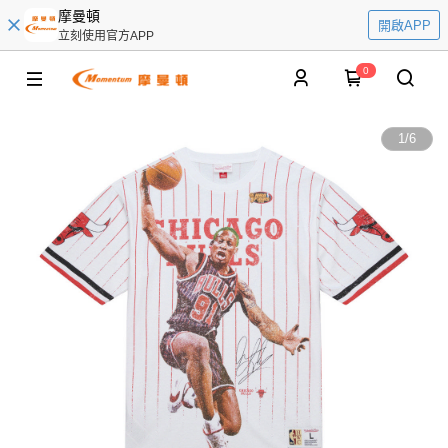
摩曼頓
開啟APP
立刻使用官方APP
0
1
/
6