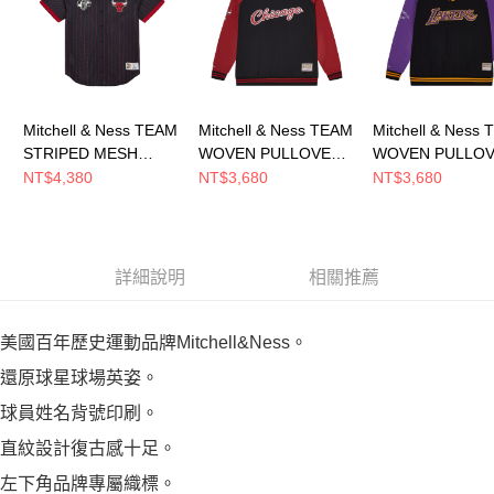
恩沛科技股份有限公司將有權停止該用戶之使用額度並採取法律行動。
Mitchell & Ness TEAM
Mitchell & Ness TEAM
Mitchell & Ness
STRIPED MESH
WOVEN PULLOVER
WOVEN PULLO
BASEBALL JERSEY
JACKET 男 短袖上衣
JACKET 男 短
NT$4,380
NT$3,680
NT$3,680
男 短袖上衣
MN25BOU04CB
MN25BOU04LAL
MN25BJE03CB
詳細說明
相關推薦
美國百年歷史運動品牌Mitchell&Ness。
還原球星球場英姿。
球員姓名背號印刷。
直紋設計復古感十足。
左下角品牌專屬織標。