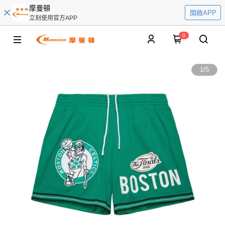
摩曼頓
開啟APP
立刻使用官方APP
0
1
/
5