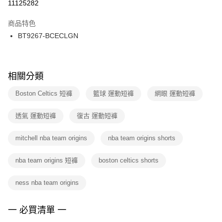
１．於結帳方式選擇「AFTEE先享後付」後，將跳轉至「AFTEE先享後付」
11125282
每筆NT$100，滿NT$1,500(含以上)免運費
結帳頁面，進行簡訊認證並確認金額後，即可完成結帳。
２．訂單成立數日內，您將收到繳費通知簡訊。
商品特色
付款後門市自取
３．收到繳費通知簡訊後14天內，點擊此簡訊中的連結，可透過四大超商／
BT9267-BCECLGN
每筆NT$100，滿NT$1,500(含以上)免運費
ATM／網路銀行／等多元方式進行付款，方視為交易完成。
※ 請注意：結帳手續完成當下不需立刻繳費，但若您需要取消訂單，請聯絡
購買商品的店家。未經商家同意取消之訂單仍視為有效，需透過AFTEE先享
後付繳納相關費用。
※ 交易是否成功請以「AFTEE先享後付 」之結帳頁面顯示為準，若有關於
相關分類
是否繳費成功／繳費後需取消欲退款等相關疑問，請聯繫「AFTEE先享後付
客戶支援中心」
https://netprotections.freshdesk.com/support/home
Boston Celtics 短褲
籃球 運動短褲
網眼 運動短褲
【注意事項】
透氣 運動短褲
復古 運動短褲
１．透過由恩沛科技股份有限公司提供之「AFTEE先享後付」服務完成之交
易，需依本服務之必要範圍內提供個人資料，並將交易相關給付款項請求債
權轉讓予恩沛科技股份有限公司。
mitchell nba team origins
nba team origins shorts
２．關於個人資料處理事宜，請瀏覽以下網址：
https://aftee.tw/terms/#terms3
nba team origins 短褲
boston celtics shorts
３．未成年的使用者請事先徵得法定代理人或監護人之同意方可使用
「AFTEE先享後付」，若未經同意申辦者引起之損失，本公司不負相關責
任。
ness nba team origins
４．使用「AFTEE先享後付」時，將依據個別帳號之用戶狀況，依本公司即
時審查核予不同之上限額度；若仍有額度不足之情形，本公司將視審查結果
請求用戶進行身份認證。
一 必買清單 一
５．嚴禁一人註冊多個帳號或使用他人資訊註冊。若發現惡意使用之情形，