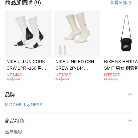
信用卡一次付款
商品加價購 (9)
查看全部
信用卡分期付款
3 期 0 利率 每期
NT$1,226
21家銀行
合作金庫商業銀行
第一商業銀行
LINE Pay
華南商業銀行
彰化商業銀行
Apple Pay
上海商業儲蓄銀行
台北富邦商業銀行
國泰世華商業銀行
兆豐國際商業銀行
悠遊付
臺灣中小企業銀行
台中商業銀行
NIKE U J UNICORN
NIKE U NK ED CSH
NIKE NK HERIT
匯豐（台灣）商業銀行
華泰商業銀行
CRW 1PR -160 男女
CREW 2P-144
SMIT 男女 側背
全盈+PAY
聯邦商業銀行
遠東國際商業銀行
中統襪 FZ3393100
EMBRDY 男女 短統襪
BA5871010
NT$446
NT$365
NT$527
元大商業銀行
永豐商業銀行
NT$550
NT$450
NT$650
AFTEE先享後付
FZ3073133
玉山商業銀行
星展（台灣）商業銀行
相關說明
台新國際商業銀行
中國信託商業銀行
品牌
【關於「AFTEE先享後付」】
台灣樂天信用卡公司
AFTEE先享後付是「在收到商品之後才付款」的支付方式。 讓您購物簡單
運送方式
MITCHELL＆NESS
便利好安心！
１．簡單：不需註冊會員、不需綁卡、不需儲值。
7-11取貨(快速到店)
２．便利：只要手機號碼，簡訊認證，即可結帳。
商品特色
每筆NT$100，滿NT$1,500(含以上)免運費
３．安心：先確認商品／服務後，再付款。
商品編號
宅配
【「AFTEE先享後付」結帳流程】