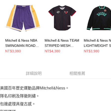
恩沛科技股份有限公司將有權停止該用戶之使用額度並採取法律行動。
Mitchell & Ness NBA
Mitchell & Ness TEAM
Mitchell & Ness 
SWINGMAN ROAD
STRIPED MESH
LIGHTWEIGHT S
SHORTS LAKERS 84-
BASEBALL JERSEY
JACKET VINTAG
NT$3,080
NT$4,380
NT$3,980
85 男 短褲
男 短袖上衣
LOGO CELTICS
SMSHGS18235-
MN25BJE03CB
他外套 SJKT6296
LALPURP84
BCEYYPPPBLCK
詳細說明
相關推薦
美國百年歷史運動品牌Mitchell&Ness。
隊名印刷及隊徽刺繡。
包邊處理具復古感。