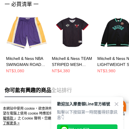
一 必買清單 一
Mitchell & Ness NBA
Mitchell & Ness TEAM
Mitchell & Ness 
SWINGMAN ROAD
STRIPED MESH
LIGHTWEIGHT S
SHORTS LAKERS 84-
BASEBALL JERSEY
JACKET VINTAG
NT$3,080
NT$4,380
NT$3,980
85 男 短褲
男 短袖上衣
LOGO CELTICS
SMSHGS18235-
MN25BJE03CB
他外套 SJKT6296
LALPURP84
BCEYYPPPBLCK
你可能有興趣的商品
全站排行
歡迎加入摩曼頓Line官方帳號
本網站中使用 cookie，欲查詢有關本網站使用 cookie 方式之詳情，及若您不希
點擊以下按鈕第一時間獲得好康訊
熱門標籤
望在電腦上使用 cookie 時應如何變更電腦的 cookie 設定，請參閱本網站「
隱私
息👇
權條款
」之 Cookie 聲明。您繼續使用本網站即表示您同意本公司得按本網站使
用條款之 Cookie 聲明使用 cookie。
了解更多 >