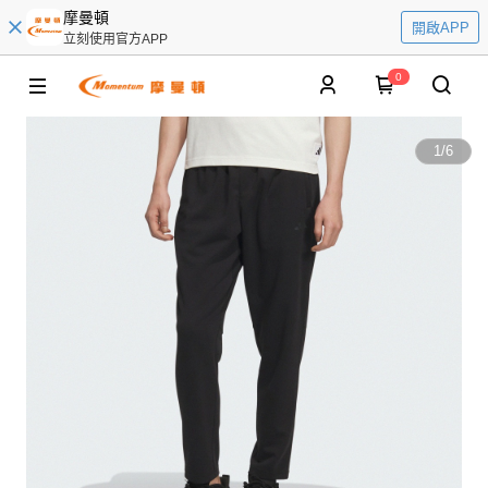
摩曼頓
開啟APP
立刻使用官方APP
0
1
/
6