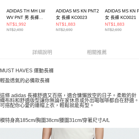
ADIDAS TH MH LW
ADIDAS MS KN PNT2
ADIDAS MS KN 
WV PNT 男 長褲
女 長褲 KC0023
女 長褲 KC0021
KR2551
NT$1,992
NT$1,883
NT$1,883
NT$2,490
NT$2,690
NT$2,690
詳細說明
相關推薦
MUST HAVES 運動長褲
輕盈透氣的必備款長褲
這條 adidas 長褲舒適又百搭，適合慵懶放空的日子。柔軟的針
織布料和舒適版型讓你無論在家休息或外出喝咖啡都自在舒適。
可搭配你心愛的連帽上衣，輕鬆就能有型。
模特身高185cm/胸圍38cm/腰圍31cm/穿著尺寸A/L