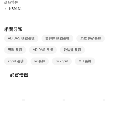
２．訂單成立數日內，您將收到繳費通知簡訊。
商品特色
付款後門市自取
３．收到繳費通知簡訊後14天內，點擊此簡訊中的連結，可透過四大超商／
KB9131
每筆NT$100，滿NT$1,500(含以上)免運費
ATM／網路銀行／等多元方式進行付款，方視為交易完成。
※ 請注意：結帳手續完成當下不需立刻繳費，但若您需要取消訂單，請聯絡
購買商品的店家。未經商家同意取消之訂單仍視為有效，需透過AFTEE先享
後付繳納相關費用。
※ 交易是否成功請以「AFTEE先享後付 」之結帳頁面顯示為準，若有關於
相關分類
是否繳費成功／繳費後需取消欲退款等相關疑問，請聯繫「AFTEE先享後付
客戶支援中心」
https://netprotections.freshdesk.com/support/home
ADIDAS 運動長褲
愛迪達 運動長褲
男款 運動長褲
【注意事項】
男款 長褲
ADIDAS 長褲
愛迪達 長褲
１．透過由恩沛科技股份有限公司提供之「AFTEE先享後付」服務完成之交
易，需依本服務之必要範圍內提供個人資料，並將交易相關給付款項請求債
權轉讓予恩沛科技股份有限公司。
knpnt 長褲
lw 長褲
lw knpnt
MH 長褲
２．關於個人資料處理事宜，請瀏覽以下網址：
https://aftee.tw/terms/#terms3
３．未成年的使用者請事先徵得法定代理人或監護人之同意方可使用
一 必買清單 一
「AFTEE先享後付」，若未經同意申辦者引起之損失，本公司不負相關責
任。
４．使用「AFTEE先享後付」時，將依據個別帳號之用戶狀況，依本公司即
時審查核予不同之上限額度；若仍有額度不足之情形，本公司將視審查結果
請求用戶進行身份認證。
５．嚴禁一人註冊多個帳號或使用他人資訊註冊。若發現惡意使用之情形，
恩沛科技股份有限公司將有權停止該用戶之使用額度並採取法律行動。