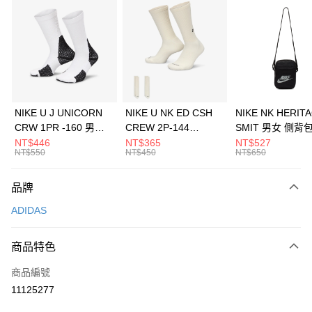
信用卡分期付款
3 期 0 利率 每期
NT$763
21家銀行
合作金庫商業銀行
第一商業銀行
LINE Pay
華南商業銀行
彰化商業銀行
Apple Pay
上海商業儲蓄銀行
台北富邦商業銀行
國泰世華商業銀行
兆豐國際商業銀行
悠遊付
臺灣中小企業銀行
台中商業銀行
NIKE U J UNICORN
NIKE U NK ED CSH
NIKE NK HERIT
匯豐（台灣）商業銀行
華泰商業銀行
CRW 1PR -160 男女
CREW 2P-144
SMIT 男女 側背
全盈+PAY
聯邦商業銀行
遠東國際商業銀行
中統襪 FZ3393100
EMBRDY 男女 短統襪
BA5871010
NT$446
NT$365
NT$527
元大商業銀行
永豐商業銀行
NT$550
NT$450
NT$650
AFTEE先享後付
FZ3073133
玉山商業銀行
星展（台灣）商業銀行
相關說明
台新國際商業銀行
中國信託商業銀行
品牌
【關於「AFTEE先享後付」】
台灣樂天信用卡公司
AFTEE先享後付是「在收到商品之後才付款」的支付方式。 讓您購物簡單
運送方式
ADIDAS
便利好安心！
１．簡單：不需註冊會員、不需綁卡、不需儲值。
7-11取貨(快速到店)
２．便利：只要手機號碼，簡訊認證，即可結帳。
商品特色
每筆NT$100，滿NT$1,500(含以上)免運費
３．安心：先確認商品／服務後，再付款。
商品編號
宅配
【「AFTEE先享後付」結帳流程】
１．於結帳方式選擇「AFTEE先享後付」後，將跳轉至「AFTEE先享後付」
11125277
每筆NT$100，滿NT$1,500(含以上)免運費
結帳頁面，進行簡訊認證並確認金額後，即可完成結帳。