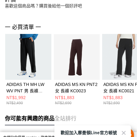
喜歡這個商品嗎？購買後給他一個好評吧
一 必買清單 一
ADIDAS TH MH LW
ADIDAS MS KN PNT2
ADIDAS MS KN 
WV PNT 男 長褲
女 長褲 KC0023
女 長褲 KC0021
KR2551
NT$1,992
NT$1,883
NT$1,883
NT$2,490
NT$2,690
NT$2,690
你可能有興趣的商品
全站排行
歡迎加入摩曼頓Line官方帳號