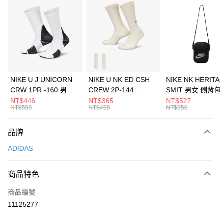
信用卡分期付款
3 期 0 利率 每期
NT$763
21家銀行
合作金庫商業銀行
第一商業銀行
LINE Pay
華南商業銀行
彰化商業銀行
Apple Pay
上海商業儲蓄銀行
台北富邦商業銀行
國泰世華商業銀行
兆豐國際商業銀行
悠遊付
臺灣中小企業銀行
台中商業銀行
NIKE U J UNICORN
NIKE U NK ED CSH
NIKE NK HERIT
匯豐（台灣）商業銀行
華泰商業銀行
CRW 1PR -160 男女
CREW 2P-144
SMIT 男女 側背
全盈+PAY
聯邦商業銀行
遠東國際商業銀行
中統襪 FZ3393100
EMBRDY 男女 短統襪
BA5871010
NT$446
NT$365
NT$527
元大商業銀行
永豐商業銀行
NT$550
NT$450
NT$650
AFTEE先享後付
FZ3073133
玉山商業銀行
星展（台灣）商業銀行
相關說明
台新國際商業銀行
中國信託商業銀行
品牌
【關於「AFTEE先享後付」】
台灣樂天信用卡公司
AFTEE先享後付是「在收到商品之後才付款」的支付方式。 讓您購物簡單
運送方式
ADIDAS
便利好安心！
１．簡單：不需註冊會員、不需綁卡、不需儲值。
7-11取貨(快速到店)
２．便利：只要手機號碼，簡訊認證，即可結帳。
商品特色
每筆NT$100，滿NT$1,500(含以上)免運費
３．安心：先確認商品／服務後，再付款。
商品編號
宅配
【「AFTEE先享後付」結帳流程】
１．於結帳方式選擇「AFTEE先享後付」後，將跳轉至「AFTEE先享後付」
11125277
每筆NT$100，滿NT$1,500(含以上)免運費
結帳頁面，進行簡訊認證並確認金額後，即可完成結帳。