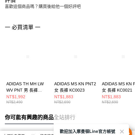
評價
喜歡這個商品嗎？購買後給他一個好評吧
一 必買清單 一
ADIDAS TH MH LW
ADIDAS MS KN PNT2
ADIDAS MS KN 
WV PNT 男 長褲
女 長褲 KC0023
女 長褲 KC0021
KR2551
NT$1,992
NT$1,883
NT$1,883
NT$2,490
NT$2,690
NT$2,690
你可能有興趣的商品
全站排行
歡迎加入摩曼頓Line官方帳號