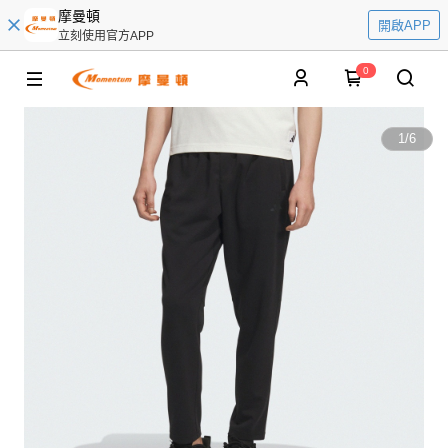
摩曼頓
開啟APP
立刻使用官方APP
0
1
/
6