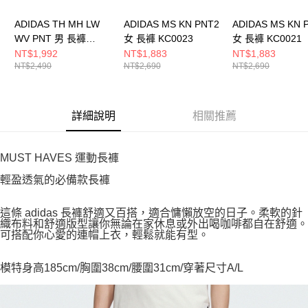
ADIDAS TH MH LW
ADIDAS MS KN PNT2
ADIDAS MS KN 
WV PNT 男 長褲
女 長褲 KC0023
女 長褲 KC0021
KR2551
NT$1,992
NT$1,883
NT$1,883
NT$2,490
NT$2,690
NT$2,690
詳細說明
相關推薦
MUST HAVES 運動長褲
輕盈透氣的必備款長褲
這條 adidas 長褲舒適又百搭，適合慵懶放空的日子。柔軟的針
織布料和舒適版型讓你無論在家休息或外出喝咖啡都自在舒適。
可搭配你心愛的連帽上衣，輕鬆就能有型。
模特身高185cm/胸圍38cm/腰圍31cm/穿著尺寸A/L