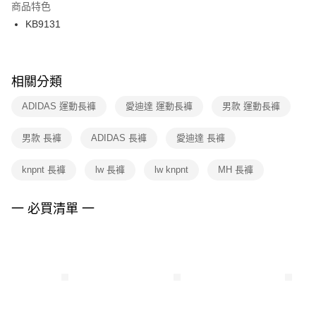
２．訂單成立數日內，您將收到繳費通知簡訊。
商品特色
付款後門市自取
３．收到繳費通知簡訊後14天內，點擊此簡訊中的連結，可透過四大超商／
KB9131
每筆NT$100，滿NT$1,500(含以上)免運費
ATM／網路銀行／等多元方式進行付款，方視為交易完成。
※ 請注意：結帳手續完成當下不需立刻繳費，但若您需要取消訂單，請聯絡
購買商品的店家。未經商家同意取消之訂單仍視為有效，需透過AFTEE先享
後付繳納相關費用。
※ 交易是否成功請以「AFTEE先享後付 」之結帳頁面顯示為準，若有關於
相關分類
是否繳費成功／繳費後需取消欲退款等相關疑問，請聯繫「AFTEE先享後付
客戶支援中心」
https://netprotections.freshdesk.com/support/home
ADIDAS 運動長褲
愛迪達 運動長褲
男款 運動長褲
【注意事項】
男款 長褲
ADIDAS 長褲
愛迪達 長褲
１．透過由恩沛科技股份有限公司提供之「AFTEE先享後付」服務完成之交
易，需依本服務之必要範圍內提供個人資料，並將交易相關給付款項請求債
權轉讓予恩沛科技股份有限公司。
knpnt 長褲
lw 長褲
lw knpnt
MH 長褲
２．關於個人資料處理事宜，請瀏覽以下網址：
https://aftee.tw/terms/#terms3
３．未成年的使用者請事先徵得法定代理人或監護人之同意方可使用
一 必買清單 一
「AFTEE先享後付」，若未經同意申辦者引起之損失，本公司不負相關責
任。
４．使用「AFTEE先享後付」時，將依據個別帳號之用戶狀況，依本公司即
時審查核予不同之上限額度；若仍有額度不足之情形，本公司將視審查結果
請求用戶進行身份認證。
５．嚴禁一人註冊多個帳號或使用他人資訊註冊。若發現惡意使用之情形，
恩沛科技股份有限公司將有權停止該用戶之使用額度並採取法律行動。