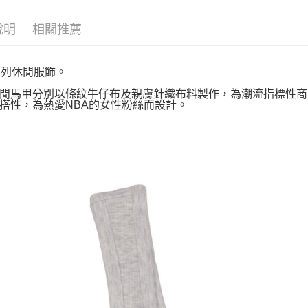
說明
相關推薦
系列休閒服飾。
閒馬甲分別以條紋牛仔布及親膚針織布料製作，為潮流指標性商
搭性，為熱愛NBA的女性粉絲而設計。