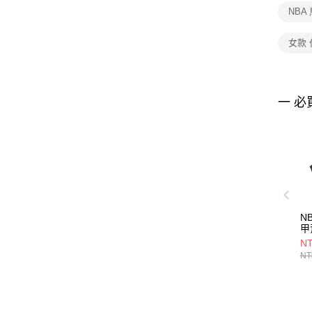
NBA
女款 
一 必
N
甲
35
NT
NT