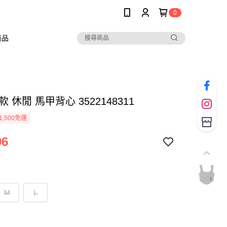
0
商品
款 休閒 馬甲背心 3522148311
1,500免運
96
M
L