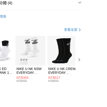
業銀行
遠東國際商業銀行
類 (4)
業銀行
永豐商業銀行
享後付
業銀行
星展（台灣）商業銀行
A
全系列服飾
客服
際商業銀行
中國信託商業銀行
FTEE先享後付」】
年
上衣
背心上衣
天信用卡公司
先享後付是「在收到商品之後才付款」的支付方式。 讓您購物簡單
心！
休閒戶外
服飾
查看全部
：不需註冊會員、不需綁卡、不需儲值。
：只要手機號碼，簡訊認證，即可結帳。
清爽穿搭｜短袖上衣4折起
(快速到店)
：先確認商品／服務後，再付款。
00，滿NT$1,500(含以上)免運費
EE先享後付」結帳流程】
方式選擇「AFTEE先享後付」後，將跳轉至「AFTEE先享後
頁面，進行簡訊認證並確認金額後，即可完成結帳。
00，滿NT$1,500(含以上)免運費
成立數日內，您將收到繳費通知簡訊。
費通知簡訊後14天內，點擊此簡訊中的連結，可透過四大超商
市自取
K ED
NIKE U NK NSW
NIKE U NK CREW
NIKE U NK
網路銀行／等多元方式進行付款，方視為交易完成。
ANK 1P
EVERYDAY
EVERYDAY
EVERYDAY LTW
00，滿NT$1,500(含以上)免運費
：結帳手續完成當下不需立刻繳費，但若您需要取消訂單，請聯
 男 中統
ESSENTIAL CR
BBALL 3PR 男女
ANKLE 3PR 男女
NT$365
NT$527
NT$365
的店家。未經商家同意取消之訂單仍視為有效，需透過AFTEE
8104
男女 短統襪
長統襪
踝襪 SX7677010
NT$450
NT$650
NT$450
繳納相關費用。
DX5089103
DA2123010
否成功請以「AFTEE先享後付 」之結帳頁面顯示為準，若有關於
功／繳費後需取消欲退款等相關疑問，請聯繫「AFTEE先享後
援中心」
https://netprotections.freshdesk.com/support/home
項】