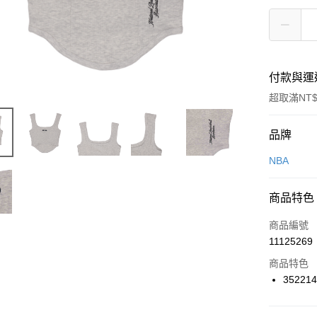
付款與運
超取滿NT$
付款方式
品牌
信用卡一
NBA
信用卡分
商品特色
3 期 
商品編號
合作金
LINE Pay
11125269
華南商
Apple Pay
上海商
商品特色
國泰世
352214
悠遊付
臺灣中
匯豐（
全盈+PAY