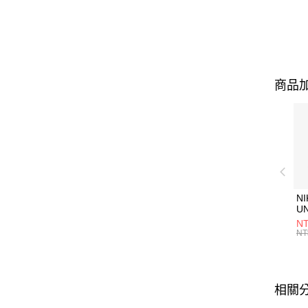
商品加
NI
U
1P
NT
統
NT
相關