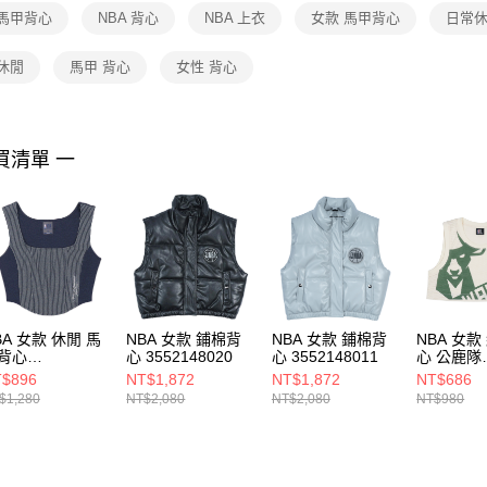
１．透過由
 馬甲背心
NBA 背心
NBA 上衣
女款 馬甲背心
日常休
交易，需
求債權轉
２．關於
休閒
馬甲 背心
女性 背心
https://aft
３．未成
「AFTE
任。
買清單 一
４．使用「
即時審查
結果請求
５．嚴禁
形，恩沛
動。
BA 女款 休閒 馬
NBA 女款 鋪棉背
NBA 女款 鋪棉背
NBA 女款
背心
心 3552148020
心 3552148011
心 公鹿隊
22148380
35221480
$896
NT$1,872
NT$1,872
NT$686
$1,280
NT$2,080
NT$2,080
NT$980