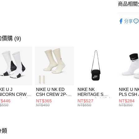
聯邦商
商品相關分
元大商
AFTEE先
玉山商
品牌
NB
相關說明
分享
台新國
【關於「A
兒童/青少
台灣樂
AFTEE
便利好安
運動類型
運送方式
價購 (9)
１．簡單
２．便利
促銷活動
7-11取貨
３．安心
每筆NT$1
【「AFT
宅配
１．於結帳
付」結帳
每筆NT$1
２．訂單
３．收到繳
付款後門
KE U J
NIKE U NK ED
NIKE NK
NIKE U N
／ATM／
NICORN CRW
CSH CREW 2P-
HERITAGE S
PLS CSH 
每筆NT$1
※ 請注意
R -160 男女 中
144 EMBRDY 男
SMIT 男女 側背包
144 DBL
$446
NT$365
NT$527
NT$284
絡購買商品
襪 FZ3393100
女 短統襪
BA5871010
襪 DH405
$550
NT$450
NT$650
NT$350
先享後付
FZ3073133
※ 交易是
是否繳費成
付客戶支
分類
【注意事