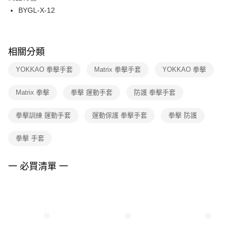
３．收到繳費通知簡訊後14天內，點擊此簡訊中的連結，可透過四大超商／
BYGL-X-12
每筆NT$100，滿NT$1,500(含以上)免運費
ATM／網路銀行／等多元方式進行付款，方視為交易完成。
※ 請注意：結帳手續完成當下不需立刻繳費，但若您需要取消訂單，請聯絡
購買商品的店家。未經商家同意取消之訂單仍視為有效，需透過AFTEE先享
後付繳納相關費用。
※ 交易是否成功請以「AFTEE先享後付 」之結帳頁面顯示為準，若有關於
相關分類
是否繳費成功／繳費後需取消欲退款等相關疑問，請聯繫「AFTEE先享後付
客戶支援中心」
https://netprotections.freshdesk.com/support/home
YOKKAO 拳擊手套
Matrix 拳擊手套
YOKKAO 拳擊
【注意事項】
Matrix 拳擊
拳擊 運動手套
防護 拳擊手套
１．透過由恩沛科技股份有限公司提供之「AFTEE先享後付」服務完成之交
易，需依本服務之必要範圍內提供個人資料，並將交易相關給付款項請求債
權轉讓予恩沛科技股份有限公司。
拳擊訓練 運動手套
運動保護 拳擊手套
拳擊 防護
２．關於個人資料處理事宜，請瀏覽以下網址：
https://aftee.tw/terms/#terms3
拳擊 手套
３．未成年的使用者請事先徵得法定代理人或監護人之同意方可使用
「AFTEE先享後付」，若未經同意申辦者引起之損失，本公司不負相關責
任。
一 必買清單 一
４．使用「AFTEE先享後付」時，將依據個別帳號之用戶狀況，依本公司即
時審查核予不同之上限額度；若仍有額度不足之情形，本公司將視審查結果
請求用戶進行身份認證。
５．嚴禁一人註冊多個帳號或使用他人資訊註冊。若發現惡意使用之情形，
恩沛科技股份有限公司將有權停止該用戶之使用額度並採取法律行動。