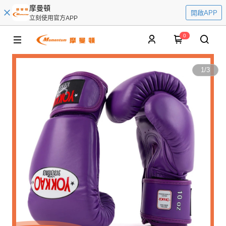
摩曼頓
開啟APP
立刻使用官方APP
0
1
/
3