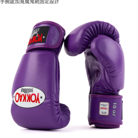
手腕處加寬魔鬼氈固定設計