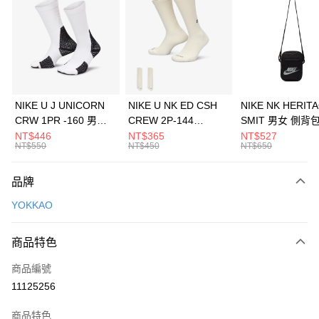
3 期 0 利率 每期
NT$2,463
21家銀行
合作金庫商業銀行
第一商業銀行
LINE Pay
華南商業銀行
彰化商業銀行
Apple Pay
上海商業儲蓄銀行
台北富邦商業銀行
國泰世華商業銀行
兆豐國際商業銀行
悠遊付
臺灣中小企業銀行
台中商業銀行
NIKE U J UNICORN
NIKE U NK ED CSH
NIKE NK HERIT
匯豐（台灣）商業銀行
華泰商業銀行
CRW 1PR -160 男女
CREW 2P-144
SMIT 男女 側背
全盈+PAY
聯邦商業銀行
遠東國際商業銀行
中統襪 FZ3393100
EMBRDY 男女 短統襪
BA5871010
NT$446
NT$365
NT$527
元大商業銀行
永豐商業銀行
NT$550
NT$450
NT$650
AFTEE先享後付
FZ3073133
玉山商業銀行
星展（台灣）商業銀行
相關說明
台新國際商業銀行
中國信託商業銀行
品牌
【關於「AFTEE先享後付」】
台灣樂天信用卡公司
AFTEE先享後付是「在收到商品之後才付款」的支付方式。 讓您購物簡單
運送方式
YOKKAO
便利好安心！
１．簡單：不需註冊會員、不需綁卡、不需儲值。
7-11取貨(快速到店)
２．便利：只要手機號碼，簡訊認證，即可結帳。
商品特色
每筆NT$100，滿NT$1,500(含以上)免運費
３．安心：先確認商品／服務後，再付款。
商品編號
宅配
【「AFTEE先享後付」結帳流程】
１．於結帳方式選擇「AFTEE先享後付」後，將跳轉至「AFTEE先享後付」
11125256
每筆NT$100，滿NT$1,500(含以上)免運費
結帳頁面，進行簡訊認證並確認金額後，即可完成結帳。
２．訂單成立數日內，您將收到繳費通知簡訊。
商品特色
付款後門市自取