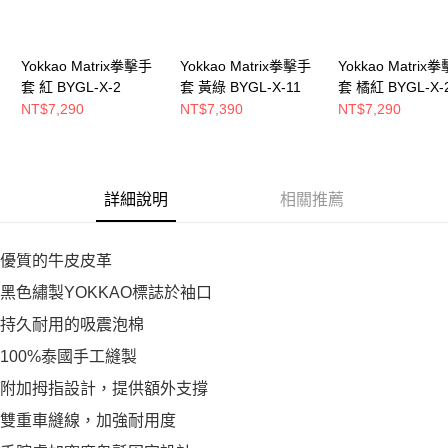
Yokkao Matrix拳擊手
Yokkao Matrix拳擊手
Yokkao Matrix
套 紅 BYGL-X-2
套 黃綠 BYGL-X-11
套 橘紅 BYGL-X-
NT$7,290
NT$7,390
NT$7,290
詳細說明
相關推薦
優質的牛皮皮革
黑色繡製YOKKAO標誌於袖口
持久耐用的吸震泡棉
100%泰國手工縫製
附加拇指設計，提供額外支撐
雙重車縫線，加強耐用度