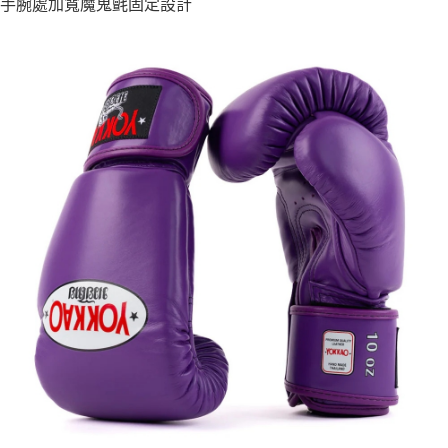
手腕處加寬魔鬼氈固定設計