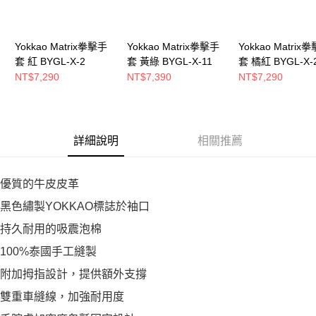
Yokkao Matrix拳擊手
Yokkao Matrix拳擊手
Yokkao Matrix
套 紅 BYGL-X-2
套 黃綠 BYGL-X-11
套 橘紅 BYGL-X-
NT$7,290
NT$7,390
NT$7,290
詳細說明
相關推薦
優質的牛皮皮革
黑色繡製YOKKAO標誌於袖口
持久耐用的吸震泡棉
100%泰國手工縫製
附加拇指設計，提供額外支撐
雙重車縫線，加強耐用度