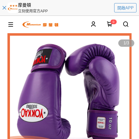
摩曼頓
開啟APP
立刻使用官方APP
0
1
/
3