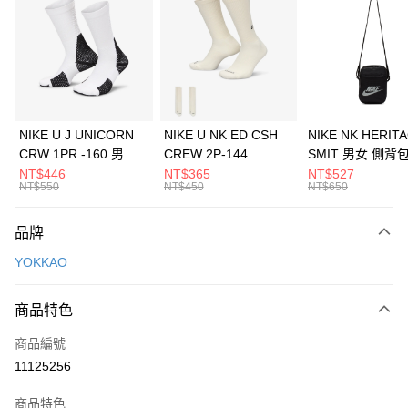
3 期 0 利率 每期
NT$2,463
21家銀行
合作金庫商業銀行
第一商業銀行
LINE Pay
華南商業銀行
彰化商業銀行
Apple Pay
上海商業儲蓄銀行
台北富邦商業銀行
國泰世華商業銀行
兆豐國際商業銀行
悠遊付
臺灣中小企業銀行
台中商業銀行
NIKE U J UNICORN
NIKE U NK ED CSH
NIKE NK HERIT
匯豐（台灣）商業銀行
華泰商業銀行
CRW 1PR -160 男女
CREW 2P-144
SMIT 男女 側背
全盈+PAY
聯邦商業銀行
遠東國際商業銀行
中統襪 FZ3393100
EMBRDY 男女 短統襪
BA5871010
NT$446
NT$365
NT$527
元大商業銀行
永豐商業銀行
NT$550
NT$450
NT$650
AFTEE先享後付
FZ3073133
玉山商業銀行
星展（台灣）商業銀行
相關說明
台新國際商業銀行
中國信託商業銀行
品牌
【關於「AFTEE先享後付」】
台灣樂天信用卡公司
AFTEE先享後付是「在收到商品之後才付款」的支付方式。 讓您購物簡單
運送方式
YOKKAO
便利好安心！
１．簡單：不需註冊會員、不需綁卡、不需儲值。
7-11取貨(快速到店)
２．便利：只要手機號碼，簡訊認證，即可結帳。
商品特色
每筆NT$100，滿NT$1,500(含以上)免運費
３．安心：先確認商品／服務後，再付款。
商品編號
宅配
【「AFTEE先享後付」結帳流程】
１．於結帳方式選擇「AFTEE先享後付」後，將跳轉至「AFTEE先享後付」
11125256
每筆NT$100，滿NT$1,500(含以上)免運費
結帳頁面，進行簡訊認證並確認金額後，即可完成結帳。
２．訂單成立數日內，您將收到繳費通知簡訊。
商品特色
付款後門市自取