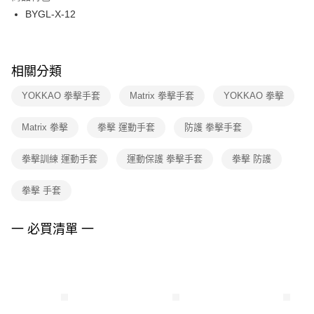
３．收到繳費通知簡訊後14天內，點擊此簡訊中的連結，可透過四大超商／
BYGL-X-12
每筆NT$100，滿NT$1,500(含以上)免運費
ATM／網路銀行／等多元方式進行付款，方視為交易完成。
※ 請注意：結帳手續完成當下不需立刻繳費，但若您需要取消訂單，請聯絡
購買商品的店家。未經商家同意取消之訂單仍視為有效，需透過AFTEE先享
後付繳納相關費用。
※ 交易是否成功請以「AFTEE先享後付 」之結帳頁面顯示為準，若有關於
相關分類
是否繳費成功／繳費後需取消欲退款等相關疑問，請聯繫「AFTEE先享後付
客戶支援中心」
https://netprotections.freshdesk.com/support/home
YOKKAO 拳擊手套
Matrix 拳擊手套
YOKKAO 拳擊
【注意事項】
Matrix 拳擊
拳擊 運動手套
防護 拳擊手套
１．透過由恩沛科技股份有限公司提供之「AFTEE先享後付」服務完成之交
易，需依本服務之必要範圍內提供個人資料，並將交易相關給付款項請求債
權轉讓予恩沛科技股份有限公司。
拳擊訓練 運動手套
運動保護 拳擊手套
拳擊 防護
２．關於個人資料處理事宜，請瀏覽以下網址：
https://aftee.tw/terms/#terms3
拳擊 手套
３．未成年的使用者請事先徵得法定代理人或監護人之同意方可使用
「AFTEE先享後付」，若未經同意申辦者引起之損失，本公司不負相關責
任。
一 必買清單 一
４．使用「AFTEE先享後付」時，將依據個別帳號之用戶狀況，依本公司即
時審查核予不同之上限額度；若仍有額度不足之情形，本公司將視審查結果
請求用戶進行身份認證。
５．嚴禁一人註冊多個帳號或使用他人資訊註冊。若發現惡意使用之情形，
恩沛科技股份有限公司將有權停止該用戶之使用額度並採取法律行動。