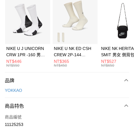
信用卡分期付款
3 期 0 利率 每期
NT$2,430
21家銀行
合作金庫商業銀行
第一商業銀行
LINE Pay
華南商業銀行
彰化商業銀行
Apple Pay
上海商業儲蓄銀行
台北富邦商業銀行
國泰世華商業銀行
兆豐國際商業銀行
悠遊付
臺灣中小企業銀行
台中商業銀行
NIKE U J UNICORN
NIKE U NK ED CSH
NIKE NK HERIT
匯豐（台灣）商業銀行
華泰商業銀行
CRW 1PR -160 男女
CREW 2P-144
SMIT 男女 側背
全盈+PAY
聯邦商業銀行
遠東國際商業銀行
中統襪 FZ3393100
EMBRDY 男女 短統襪
BA5871010
NT$446
NT$365
NT$527
元大商業銀行
永豐商業銀行
NT$550
NT$450
NT$650
AFTEE先享後付
FZ3073133
玉山商業銀行
星展（台灣）商業銀行
相關說明
台新國際商業銀行
中國信託商業銀行
品牌
【關於「AFTEE先享後付」】
台灣樂天信用卡公司
AFTEE先享後付是「在收到商品之後才付款」的支付方式。 讓您購物簡單
運送方式
YOKKAO
便利好安心！
１．簡單：不需註冊會員、不需綁卡、不需儲值。
7-11取貨(快速到店)
２．便利：只要手機號碼，簡訊認證，即可結帳。
商品特色
每筆NT$100，滿NT$1,500(含以上)免運費
３．安心：先確認商品／服務後，再付款。
商品編號
宅配
【「AFTEE先享後付」結帳流程】
１．於結帳方式選擇「AFTEE先享後付」後，將跳轉至「AFTEE先享後付」
11125253
每筆NT$100，滿NT$1,500(含以上)免運費
結帳頁面，進行簡訊認證並確認金額後，即可完成結帳。