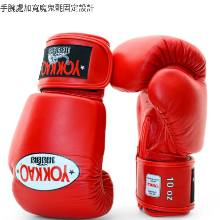
手腕處加寬魔鬼氈固定設計