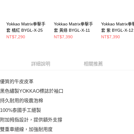
Yokkao Matrix拳擊手
Yokkao Matrix拳擊手
Yokkao Matrix
套 橘紅 BYGL-X-25
套 黃綠 BYGL-X-11
套 紫 BYGL-X-12
NT$7,290
NT$7,390
NT$7,390
詳細說明
相關推薦
優質的牛皮皮革
黑色繡製YOKKAO標誌於袖口
持久耐用的吸震泡棉
100%泰國手工縫製
附加拇指設計，提供額外支撐
雙重車縫線，加強耐用度