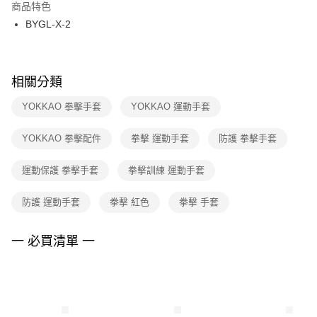
２．訂單成立數日內，您將收到繳費通知簡訊。
商品特色
付款後門市自取
３．收到繳費通知簡訊後14天內，點擊此簡訊中的連結，可透過四大超商／
BYGL-X-2
每筆NT$100，滿NT$1,500(含以上)免運費
ATM／網路銀行／等多元方式進行付款，方視為交易完成。
※ 請注意：結帳手續完成當下不需立刻繳費，但若您需要取消訂單，請聯絡
購買商品的店家。未經商家同意取消之訂單仍視為有效，需透過AFTEE先享
後付繳納相關費用。
※ 交易是否成功請以「AFTEE先享後付 」之結帳頁面顯示為準，若有關於
相關分類
是否繳費成功／繳費後需取消欲退款等相關疑問，請聯繫「AFTEE先享後付
客戶支援中心」
https://netprotections.freshdesk.com/support/home
YOKKAO 拳擊手套
YOKKAO 運動手套
【注意事項】
YOKKAO 拳擊配件
拳擊 運動手套
防護 拳擊手套
１．透過由恩沛科技股份有限公司提供之「AFTEE先享後付」服務完成之交
易，需依本服務之必要範圍內提供個人資料，並將交易相關給付款項請求債
權轉讓予恩沛科技股份有限公司。
運動保護 拳擊手套
拳擊訓練 運動手套
２．關於個人資料處理事宜，請瀏覽以下網址：
https://aftee.tw/terms/#terms3
防護 運動手套
拳擊 紅色
拳擊 手套
３．未成年的使用者請事先徵得法定代理人或監護人之同意方可使用
「AFTEE先享後付」，若未經同意申辦者引起之損失，本公司不負相關責
任。
一 必買清單 一
４．使用「AFTEE先享後付」時，將依據個別帳號之用戶狀況，依本公司即
時審查核予不同之上限額度；若仍有額度不足之情形，本公司將視審查結果
請求用戶進行身份認證。
５．嚴禁一人註冊多個帳號或使用他人資訊註冊。若發現惡意使用之情形，
恩沛科技股份有限公司將有權停止該用戶之使用額度並採取法律行動。