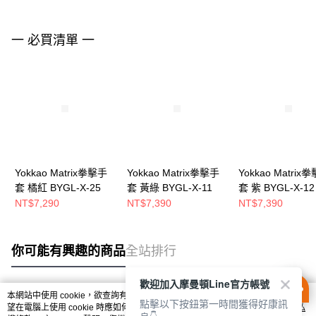
一 必買清單 一
Yokkao Matrix拳擊手
Yokkao Matrix拳擊手
Yokkao Matrix
套 橘紅 BYGL-X-25
套 黃綠 BYGL-X-11
套 紫 BYGL-X-12
NT$7,290
NT$7,390
NT$7,390
你可能有興趣的商品
全站排行
歡迎加入摩曼頓Line官方帳號
本網站中使用 cookie，欲查詢有關本網站使用 cookie 方式之詳情，及若您不希
點擊以下按鈕第一時間獲得好康訊
熱門標籤
望在電腦上使用 cookie 時應如何變更電腦的 cookie 設定，請參閱本網站「
隱私