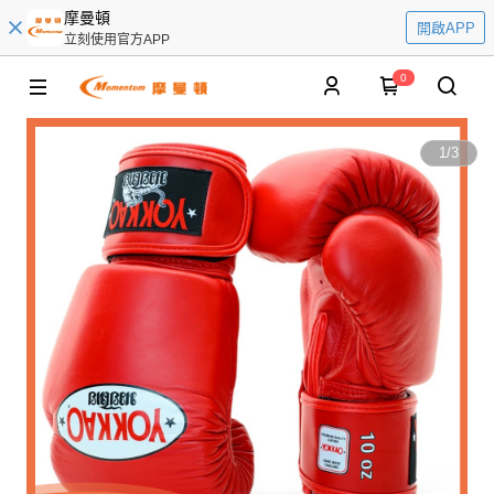
摩曼頓
開啟APP
立刻使用官方APP
0
1
/
3